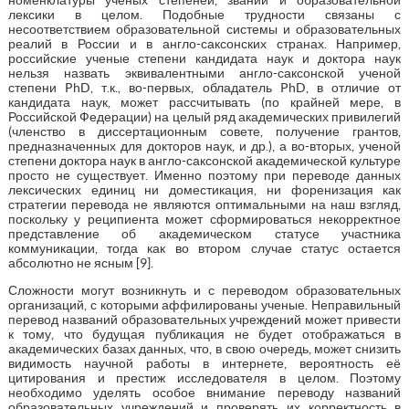
лексики в целом. Подобные трудности связаны с
несоответствием образовательной системы и образовательных
реалий в России и в англо-саксонских странах. Например,
российские ученые степени кандидата наук и доктора наук
нельзя назвать эквивалентными англо-саксонской ученой
степени PhD, т.к., во-первых, обладатель PhD, в отличие от
кандидата наук, может рассчитывать (по крайней мере, в
Российской Федерации) на целый ряд академических привилегий
(членство в диссертационным совете, получение грантов,
предназначенных для докторов наук, и др.), а во-вторых, ученой
степени доктора наук в англо-саксонской академической культуре
просто не существует. Именно поэтому при переводе данных
лексических единиц ни доместикация, ни форенизация как
стратегии перевода не являются оптимальными на наш взгляд,
поскольку у реципиента может сформироваться некорректное
представление об академическом статусе участника
коммуникации, тогда как во втором случае статус остается
абсолютно не ясным [9].
Сложности могут возникнуть и с переводом образовательных
организаций, с которыми аффилированы ученые. Неправильный
перевод названий образовательных учреждений может привести
к тому, что будущая публикация не будет отображаться в
академических базах данных, что, в свою очередь, может снизить
видимость научной работы в интернете, вероятность её
цитирования и престиж исследователя в целом. Поэтому
необходимо уделять особое внимание переводу названий
образовательных учреждений и проверять их корректность в