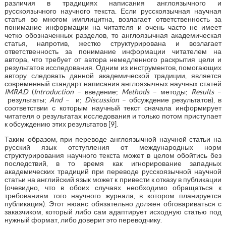
различия в традициях написания англоязычного и
русскоязычного научного текста. Если русскоязычная научная
статья во многом имплицитна, возлагает ответственность за
понимание информации на читателя и очень часто не имеет
четко обозначенных разделов, то англоязычная академическая
статья, напротив, жестко структурирована и возлагает
ответственность за понимание информации читателем на
автора, что требует от автора немедленного раскрытия цели и
результатов исследования. Одним из инструментов, помогающих
автору следовать данной академической традиции, является
современный стандарт написания англоязычных научных статей
IMRAD
(
Introduction
– введение;
Methods
– методы;
Results
–
результаты;
And
– и;
Discussion
– обсуждение результатов), в
соответствии с которым научный текст сначала информирует
читателя о результатах исследования и только потом приступает
к обсуждению этих результатов [9].
Таким образом, при переводе англоязычной научной статьи на
русский язык отступления от международных норм
структурирования научного текста может в целом обойтись без
последствий, в то время как игнорирование западных
академических традиций при переводе русскоязычной научной
статьи на английский язык может к привести к отказу в публикации
(очевидно, что в обоих случаях необходимо обращаться к
требованиям того научного журнала, в котором планируется
публикация). Этот нюанс обязательно должен обговариваться с
заказчиком, который либо сам адаптирует исходную статью под
нужный формат, либо доверит это переводчику.