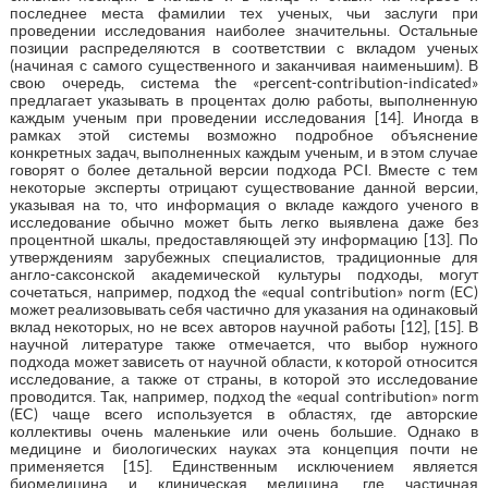
последнее места фамилии тех ученых, чьи заслуги при
проведении исследования наиболее значительны. Остальные
позиции распределяются в соответствии с вкладом ученых
(начиная с самого существенного и заканчивая наименьшим). В
свою очередь, система the «percent-contribution-indicated»
предлагает указывать в процентах долю работы, выполненную
каждым ученым при проведении исследования [14]. Иногда в
рамках этой системы возможно подробное объяснение
конкретных задач, выполненных каждым ученым, и в этом случае
говорят о более детальной версии подхода PCI. Вместе с тем
некоторые эксперты отрицают существование данной версии,
указывая на то, что информация о вкладе каждого ученого в
исследование обычно может быть легко выявлена даже без
процентной шкалы, предоставляющей эту информацию [13]. По
утверждениям зарубежных специалистов, традиционные для
англо-саксонской академической культуры подходы, могут
сочетаться, например, подход the «equal contribution» norm (EC)
может реализовывать себя частично для указания на одинаковый
вклад некоторых, но не всех авторов научной работы [12], [15]. В
научной литературе также отмечается, что выбор нужного
подхода может зависеть от научной области, к которой относится
исследование, а также от страны, в которой это исследование
проводится. Так, например, подход the «equal contribution» norm
(EC) чаще всего используется в областях, где авторские
коллективы очень маленькие или очень большие. Однако в
медицине и биологических науках эта концепция почти не
применяется [15]. Единственным исключением является
биомедицина и клиническая медицина, где частичная