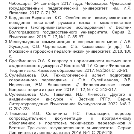
Чебоксары, 24 сентября 2017 года. Чебоксары: Чувашский
государственный педагогический университет им. И.Я.
Яковлева, 2017. С. 71-75.
Карданова-Бирюкова К.С. Особенности коммуникативного
поведения носителей русского языка в межличностном
общении (экспериментальное исследование) // Вестник
Волгоградского государственного университета. Серия 2:
Языкознание. 2018. Т. 17, №1. С. 85-97.
Межкультурная коммуникация в современном мире / А.В.
Жукоцкая, С.В. Черненькая, С.Б. Кожевников [и др.]. М.:
Московский городской педагогический университет, 2018. 100
с.
Сулейманова О.А. К вопросу о нормативности письменного
академического дискурса // Вестник МГПУ. Серия: Филология.
Теория языка. Языковое образование. 2017. №2(26). С. 52-61.
Сулейманова О.А. Технологический аспект подготовки
современного переводчика / О.А. Сулейманова, Э.В.
Нерсесова, Е.М. Вишневская // Филологические науки.
Вопросы теории и практики. 2019. Т. 12, №7. С. 313-317.
Сулейманова О.А., Тивьяева И.В. Личность Другого в
академическом дискурсе // Вестник РГГУ. Серия:
Литературоведение. Языкознание. Культурология. 2022. №8-2.
С. 207-223.
Тивьяева И.В., Сеничкина Н.С. Локализция, перевод
сопроводительной документации к программному
обеспечению и подготовка технических переводчиков //
Вестник Тульского государственного университета. Серия:
Лингвистика и лингводидактика, 2016. №1. С. 209-218.