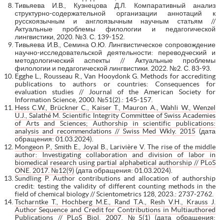
Тивьяева И.В., Кузнецова Д.Л. Компаративный анализ
структурно-содержательной организации аннотаций к
русскоязычным и англоязычным научным статьям //
Актуальные проблемы филологии и педагогической
лингвистики, 2020. №3. С. 139-152.
Тивьяева И.В., Семина О.Ю. Лингвистическое сопровождение
научно-исследовательской деятельности: переводческий и
методологический аспекты // Актуальные проблемы
филологии и педагогической лингвистики. 2022. №2. С. 83-93.
Egghe L., Rousseau R., Van Hooydonk G. Methods for accrediting
publications to authors or countries: Consequences for
evaluation studies // Journal of the American Society for
Information Science, 2000. №51(2).: 145-157.
Hess C.W., Brückner C., Kaiser T., Mauron A., Wahli W., Wenzel
U.J., Salathé M. Scientific Integrity Committee of Swiss Academies
of Arts and Sciences; Authorship in scientific publications:
analysis and recommendations // Swiss Med Wkly. 2015
(дата
обращения: 01.03.2024).
Mongeon P., Smith E., Joyal B., Larivière V. The rise of the middle
author: Investigating collaboration and division of labor in
biomedical research using partial alphabetical authorship // PLoS
ONE. 2017. №12(9)
(дата обращения: 01.03.2024).
Sundling P. Author contributions and allocation of authorship
credit: testing the validity of different counting methods in the
field of chemical biology // Scientometrics 128, 2023.: 2737-2762.
Tscharntke T., Hochberg M.E., Rand T.A., Resh V.H., Krauss J.
Author Sequence and Credit for Contributions in Multiauthored
Publications // PLoS Biol. 2007. №5(1)
(дата обращения: