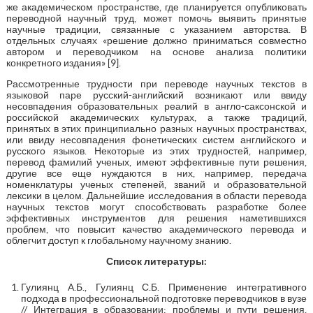
же академическом пространстве, где планируется опубликовать
переводной научный труд, может помочь выявить принятые
научные традиции, связанные с указанием авторства. В
отдельных случаях «решение должно приниматься совместно
автором и переводчиком на основе анализа политики
конкретного издания» [9].
Рассмотренные трудности при переводе научных текстов в
языковой паре русский-английский возникают или ввиду
несовпадения образовательных реалий в англо-саксонской и
российской академических культурах, а также традиций,
принятых в этих принципиально разных научных пространствах,
или ввиду несовпадения фонетических систем английского и
русского языков. Некоторые из этих трудностей, например,
перевод фамилий ученых, имеют эффективные пути решения,
другие все еще нуждаются в них, например, передача
номенклатуры ученых степеней, званий и образовательной
лексики в целом. Дальнейшие исследования в области перевода
научных текстов могут способствовать разработке более
эффективных инструментов для решения наметившихся
проблем, что повысит качество академического перевода и
облегчит доступ к глобальному научному знанию.
Список литературы:
Гулиянц А.Б., Гулиянц С.Б. Применение интегративного
подхода в профессиональной подготовке переводчиков в вузе
// Интеграция в образовании: проблемы и пути решения,