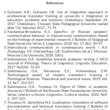
References
:
Guliyants A.B., Guliyants S.B. Use of integrative approach in
professional translator training at university // Integration in
education: problems and solutions, Cheboksary, September 24,
2017. Cheboksary: Chuvash State Pedagogical University named
after I.Ya. Yakovlev, 2017.: 71-75.
Kardanova-Biryukova K.S. Specifics of Russian speakers’
communicative behavior in interpersonal communication (based
on the findings of experimental research) // Bulletin of Volgograd
State University. Series 2: Linguistics. 2018. Vol. 17, №1.: 85-97.
Intercultural communication in contemporary world / A.V.
Zhukockaja, S.V. Chernen'kaja, S.B. Kozhevnikov [et al.]. Moscow:
Moscow City University, 2018. 100 p.
Suleimanova O.A. Guidelines towards academic writing // MCU
Journal of Philology. Theory of Linguistics. Linguistic Education.
2017. №2(26).: 52-61.
Suleimanova O.A., Nersesova E.V., Vishnevskaya E.M.
Technological aspect of modern translator’s training //
Philological Sciences. Theoretical and practical issues. 2019. Vol.
12. №7.: 313-317.
Suleimanova O.A., Tivyaeva I.V. Figure of Other in academic
discourse // Bulletin of the Russian State Humanitarian University.
Series: Literary criticism. Linguistics. Cultural studies. 2022. №8-
2.: 207-223.
Tivyaeva I.V., Senichkina N.S. Lcoalization, translation of software
documentation and technical translators training // Bulletin of