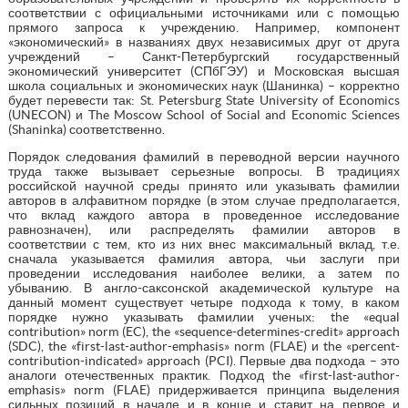
соответствии с официальными источниками или с помощью
прямого запроса к учреждению. Например, компонент
«экономический» в названиях двух независимых друг от друга
учреждений – Санкт-Петербургский государственный
экономический университет (СПбГЭУ) и Московская высшая
школа социальных и экономических наук (Шанинка) – корректно
будет перевести так: St. Petersburg State University of Economics
(UNECON) и The Moscow School of Social and Economic Sciences
(Shaninka) соответственно.
Порядок следования фамилий в переводной версии научного
труда также вызывает серьезные вопросы. В традициях
российской научной среды принято или указывать фамилии
авторов в алфавитном порядке (в этом случае предполагается,
что вклад каждого автора в проведенное исследование
равнозначен), или распределять фамилии авторов в
соответствии с тем, кто из них внес максимальный вклад, т.е.
сначала указывается фамилия автора, чьи заслуги при
проведении исследования наиболее велики, а затем по
убыванию. В англо-саксонской академической культуре на
данный момент существует четыре подхода к тому, в каком
порядке нужно указывать фамилии ученых: the «equal
contribution» norm (EC), the «sequence-determines-credit» approach
(SDC), the «first-last-author-emphasis» norm (FLAE) и the «percent-
contribution-indicated» approach (PCI). Первые два подхода – это
аналоги отечественных практик. Подход the «first-last-author-
emphasis» norm (FLAE) придерживается принципа выделения
сильных позиций в начале и в конце и ставит на первое и