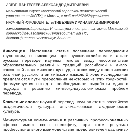
АВТОР:
ПАНТЕЛЕЕВ АЛЕКСАНДР ДМИТРИЕВИЧ
магистрант 2 курса Московский городской педагогический
университет (МГПУ), г. Москва, e-mail: pad257097@gmail.com
НАУЧНЫЙ РУКОВОДИТЕЛЬ:
ТИВЬЯЕВА ИРИНА ВЛАДИМИРОВНА
заместитель директора Института иностранных языков Московский
городской педагогический университет (МГПУ)
доктор филологических наук, доцент
Аннотация
. Настоящая статья посвящена переводческим
трудностям, возникающим при русско-английском и англо-
русском переводе научных текстов ввиду несоответствия
образовательных реалий и традиций российской и англо-
саксонской академических культур, а также ввиду фонетических
различий русского и английского языков. В ходе исследования
предлагаются пути преодоления некоторых из этих трудностей,
формулируется вывод о необходимости выработки единого
подхода к решению лингвокультурологических проблем
перевода.
Ключевые слова
: научный перевод, научная статья, российская
академическая культура, англо-саксонская академическая
культура.
Межкультурная коммуникация в различных профессиональных
сферах имеет свою специфику, при этом результат
профессионального взаимодействия представителей различных