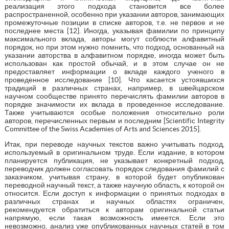
реализация этого подхода становится все более
распространенной, особенно при указании авторов, занимающих
промежуточные позиции в списке авторов, т.е. не первое и не
последнее места [12]. Иногда, указывая фамилии по принципу
максимального вклада, авторы могут соблюсти алфавитный
порядок, но при этом нужно помнить, что подход, основанный на
указании авторства в алфавитном порядке, иногда может быть
использован как простой обычай, и в этом случае он не
предоставляет информации о вкладе каждого ученого в
проведенное исследование [10]. Что касается устоявшихся
традиций в различных странах, например, в швейцарском
научном сообществе принято перечислять фамилии авторов в
порядке значимости их вклада в проведенное исследование.
Также учитываются особые положения относительно роли
авторов, перечисленных первым и последним [Scientific Integrity
Committee of the Swiss Academies of Arts and Sciences 2015].
Итак, при переводе научных текстов важно учитывать подход,
используемый в оригинальном труде. Если издание, в котором
планируется публикация, не указывает конкретный подход,
переводчик должен согласовать порядок следования фамилий с
заказчиком, учитывая страну, в которой будет опубликован
переводной научный текст, а также научную область, к которой он
относится. Если доступ к информации о принятых подходах в
различных странах и научных областях ограничен,
рекомендуется обратиться к авторам оригинальной статьи
напрямую, если такая возможность имеется. Если это
невозможно, анализ уже опубликованных научных статей в том