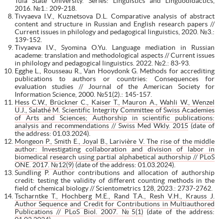
Tula State University. Series: Linguistics and Linguodidactics,
2016. №1.: 209-218.
Tivyaeva I.V., Kuznetsova D.L. Comparative analysis of abstract
content and structure in Russian and English research papers //
Current issues in philology and pedagogical linguistics, 2020. №3.:
139-152.
Tivyaeva I.V., Syomina O.Yu. Language mediation in Russian
academe: translation and methodological aspects // Current issues
in philology and pedagogical linguistics. 2022. №2.: 83-93.
Egghe L., Rousseau R., Van Hooydonk G. Methods for accrediting
publications to authors or countries: Consequences for
evaluation studies // Journal of the American Society for
Information Science, 2000. №51(2).: 145-157.
Hess C.W., Brückner C., Kaiser T., Mauron A., Wahli W., Wenzel
U.J., Salathé M. Scientific Integrity Committee of Swiss Academies
of Arts and Sciences; Authorship in scientific publications:
analysis and recommendations // Swiss Med Wkly. 2015
(date of
the address: 01.03.2024).
Mongeon P., Smith E., Joyal B., Larivière V. The rise of the middle
author: Investigating collaboration and division of labor in
biomedical research using partial alphabetical authorship // PLoS
ONE. 2017. №12(9)
(date of the address: 01.03.2024).
Sundling P. Author contributions and allocation of authorship
credit: testing the validity of different counting methods in the
field of chemical biology // Scientometrics 128, 2023.: 2737-2762.
Tscharntke T., Hochberg M.E., Rand T.A., Resh V.H., Krauss J.
Author Sequence and Credit for Contributions in Multiauthored
Publications // PLoS Biol. 2007. №5(1)
(date of the address: