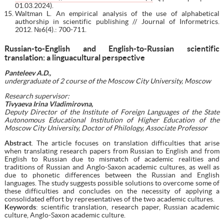
01.03.2024).
Waltman L. An empirical analysis of the use of alphabetical
authorship in scientific publishing // Journal of Informetrics.
2012. №6(4).: 700-711.
Russian-to-English and English-to-Russian scientific
translation: a linguacultural perspective
Panteleev A.D.,
undergraduate of 2 course of the Moscow City University, Moscow
Research supervisor:
Tivyaeva Irina Vladimirovna,
Deputy Director of the Institute of Foreign Languages of the State
Autonomous Educational Institution of Higher Education of the
Moscow City University, Doctor of Philology, Associate Professor
Abstract
. The article focuses on translation difficulties that arise
when translating research papers from Russian to English and from
English to Russian due to mismatch of academic realities and
traditions of Russian and Anglo-Saxon academic cultures, as well as
due to phonetic differences between the Russian and English
languages. The study suggests possible solutions to overcome some of
these difficulties and concludes on the necessity of applying a
consolidated effort by representatives of the two academic cultures.
Keywords
: scientific translation, research paper, Russian academic
culture, Anglo-Saxon academic culture.