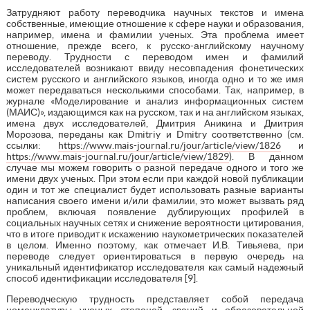
Затрудняют работу переводчика научных текстов и имена
собственные, имеющие отношение к сфере науки и образования,
например, имена и фамилии ученых. Эта проблема имеет
отношение, прежде всего, к русско-английскому научному
переводу. Трудности с переводом имен и фамилий
исследователей возникают ввиду несовпадения фонетических
систем русского и английского языков, иногда одно и то же имя
может передаваться несколькими способами. Так, например, в
журнале «Моделирование и анализ информационных систем
(МАИС)», издающимся как на русском, так и на английском языках,
имена двух исследователей, Дмитрия Аникина и Дмитрия
Морозова, переданы как Dmitriy и Dmitry соответственно (см.
ссылки:
https://www.mais-journal.ru/jour/article/view/1826
и
https://www.mais-journal.ru/jour/article/view/1829
). В данном
случае мы можем говорить о разной передаче одного и того же
имени двух ученых. При этом если при каждой новой публикации
один и тот же специалист будет использовать разные варианты
написания своего имени и/или фамилии, это может вызвать ряд
проблем, включая появление дублирующих профилей в
социальных научных сетях и снижение вероятности цитирования,
что в итоге приводит к искажению наукометрических показателей
в целом. Именно поэтому, как отмечает И.В. Тивьяева, при
переводе следует ориентироваться в первую очередь на
уникальный идентификатор исследователя как самый надежный
способ идентификации исследователя [9].
Переводческую трудность представляет собой передача
номенклатуры ученых степеней, званий и образовательной