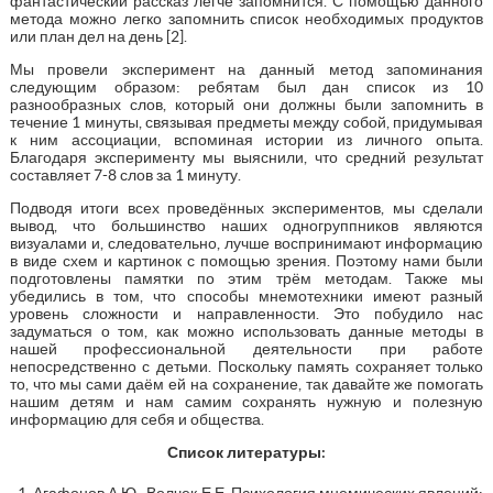
фантастический рассказ легче запомнится. С помощью данного
метода можно легко запомнить список необходимых продуктов
или план дел на день [2].
Мы провели эксперимент на данный метод запоминания
следующим образом: ребятам был дан список из 10
разнообразных слов, который они должны были запомнить в
течение 1 минуты, связывая предметы между собой, придумывая
к ним ассоциации, вспоминая истории из личного опыта.
Благодаря эксперименту мы выяснили, что средний результат
составляет 7-8 слов за 1 минуту.
Подводя итоги всех проведённых экспериментов, мы сделали
вывод, что большинство наших одногруппников являются
визуалами и, следовательно, лучше воспринимают информацию
в виде схем и картинок с помощью зрения. Поэтому нами были
подготовлены памятки по этим трём методам. Также мы
убедились в том, что способы мнемотехники имеют разный
уровень сложности и направленности. Это побудило нас
задуматься о том, как можно использовать данные методы в
нашей профессиональной деятельности при работе
непосредственно с детьми. Поскольку память сохраняет только
то, что мы сами даём ей на сохранение, так давайте же помогать
нашим детям и нам самим сохранять нужную и полезную
информацию для себя и общества.
Список литературы:
Агафонов А.Ю., Волчек Е.Е. Психология мнемических явлений: