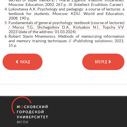
Moscow: Education, 2002. 267 p.: ill. (Intellect. Erudition. Career).
Lukovtseva A.K. Psychology and pedagogy: a course of lectures: a
textbook for students. Moscow: KDU: World and Education,
2008. 190 p.
Fundamentals of general psychology: textbook (course of lectures)
/ Moroz T.G., Shchegolkov D.A., Kislyakov N.I., Topchy V.V.
2023
(date of the address: 01.03.2024).
Robert Slavin Mnemonics. Methods of memorizing information
and memory training techniques // «Publishing solutions», 2021.
15 p.
НАЗАД
ВПЕРЕД