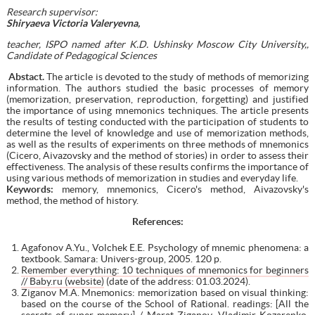
Research supervisor:
Shiryaeva Victoria Valeryevna,
teacher, ISPO named after K.D. Ushinsky Moscow City University,,
Candidate of Pedagogical Sciences
Abstact.
The article is devoted to the study of methods of memorizing
information. The authors studied the basic processes of memory
(memorization, preservation, reproduction, forgetting) and justified
the importance of using mnemonics techniques. The article presents
the results of testing conducted with the participation of students to
determine the level of knowledge and use of memorization methods,
as well as the results of experiments on three methods of mnemonics
(Cicero, Aivazovsky and the method of stories) in order to assess their
effectiveness. The analysis of these results confirms the importance of
using various methods of memorization in studies and everyday life.
Keywords:
memory, mnemonics, Cicero's method, Aivazovsky's
method, the method of history.
References:
Agafonov A.Yu., Volchek E.E. Psychology of mnemic phenomena: a
textbook. Samara: Univers-group, 2005. 120 p.
Remember everything: 10 techniques of mnemonics for beginners
// Baby.ru (website)
(date of the address: 01.03.2024).
Ziganov M.A. Mnemonics: memorization based on visual thinking:
based on the course of the School of Rational. readings: [All the
secrets of super memory] / Marat Ziganov, Vladimir Kozarenko.