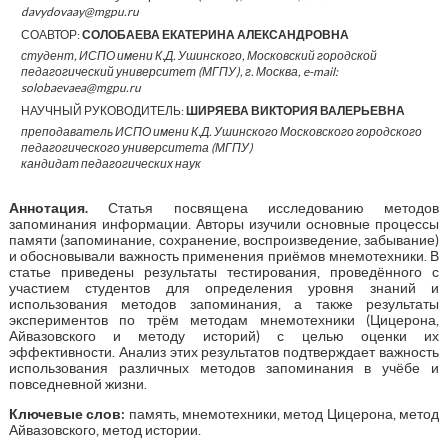
davydovaay@mgpu.ru
СОАВТОР:
СОЛОБАЕВА ЕКАТЕРИНА АЛЕКСАНДРОВНА
студент, ИСПО имени К.Д. Ушинского, Московский городской
педагогический университет (МГПУ), г. Москва, e-mail:
solobaevaea@mgpu.ru
НАУЧНЫЙ РУКОВОДИТЕЛЬ:
ШИРЯЕВА ВИКТОРИЯ ВАЛЕРЬЕВНА
преподаватель ИСПО имени К.Д. Ушинского Московского городского
педагогического университета (МГПУ)
кандидат педагогических наук
Аннотация.
Статья посвящена исследованию методов
запоминания информации. Авторы изучили основные процессы
памяти (запоминание, сохранение, воспроизведение, забывание)
и обосновывали важность применения приёмов мнемотехники. В
статье приведены результаты тестирования, проведённого с
участием студентов для определения уровня знаний и
использования методов запоминания, а также результаты
экспериментов по трём методам мнемотехники (Цицерона,
Айвазовского и методу историй) с целью оценки их
эффективности. Анализ этих результатов подтверждает важность
использования различных методов запоминания в учёбе и
повседневной жизни.
Ключевые слов:
память, мнемотехники, метод Цицерона, метод
Айвазовского, метод истории.