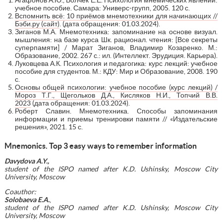
учебное пособие. Самара: Универс-групп, 2005. 120 с.
Вспомнить всё: 10 приёмов мнемотехники для начинающих //
Бэби.ру (сайт)
. (дата обращения: 01.03.2024).
Зиганов М.А. Мнемотехника: запоминание на основе визуал.
мышления: на базе курса Шк. рационал. чтения: [Все секреты
суперпамяти] / Марат Зиганов, Владимир Козаренко. М.:
Образование, 2002. 267 с.: ил. (Интеллект. Эрудиция. Карьера).
Луковцева А.К. Психология и педагогика: курс лекций: учебное
пособие для студентов. М.: КДУ: Мир и Образование, 2008. 190
с.
Основы общей психологии: учебное пособие (курс лекций) /
Мороз Т.Г., Щегольков Д.А., Кисляков Н.И., Топчий В.В.
2023
(дата обращения: 01.03.2024).
Роберт Славин. Мнемотехника. Способы запоминания
информации и приемы тренировки памяти // «Издательские
решения», 2021. 15 с.
Mnemonics. Top 3 easy ways to remember information
Davydova A.Y.,
student
of
the
ISPO
named
after
K
.
D
.
Ushinsky
,
Moscow
City
University
,
Moscow
Coauthor:
Solobaeva E.A.
,
student of the ISPO named after K.D. Ushinsky, Moscow City
University, Moscow