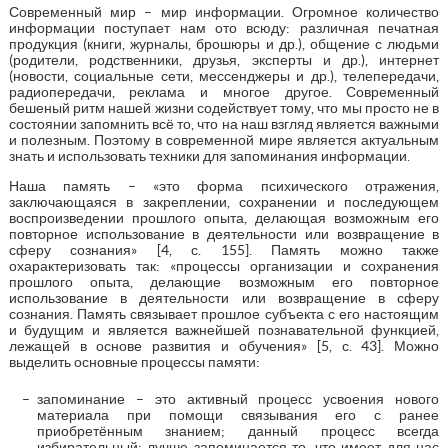
Современный мир – мир информации. Огромное количество
информации поступает нам ото всюду: различная печатная
продукция (книги, журналы, брошюры и др.), общение с людьми
(родители, родственники, друзья, эксперты и др.), интернет
(новости, социальные сети, мессенджеры и др.), телепередачи,
радиопередачи, реклама и многое другое. Современный
бешеный ритм нашей жизни содействует тому, что мы просто не в
состоянии запомнить всё то, что на наш взгляд является важными
и полезным. Поэтому в современной мире является актуальным
знать и использовать техники для запоминания информации.
Наша память – «это форма психического отражения,
заключающаяся в закреплении, сохранении и последующем
воспроизведении прошлого опыта, делающая возможным его
повторное использование в деятельности или возвращение в
сферу сознания» [4, с. 155]. Память можно также
охарактеризовать так: «процессы организации и сохранения
прошлого опыта, делающие возможным его повторное
использование в деятельности или возвращение в сферу
сознания. Память связывает прошлое субъекта с его настоящим
и будущим и является важнейшей познавательной функцией,
лежащей в основе развития и обучения» [5, с. 43]. Можно
выделить основные процессы памяти:
запоминание – это активный процесс усвоения нового
материала при помощи связывания его с ранее
приобретённым знанием; данный процесс всегда
избирательный; лучше запоминается то, что имеет для нас