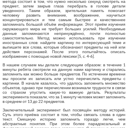
метода состоит в том, что нужно несколько секунд смотреть на
предмет, затем закрыв глаза перебрать в голове детали
увиденного. Таким образом, зрительная память помогает
человеку развить внимание, воображение, научиться
концентрироваться и тем самым быстрее и качественнее
запоминать большой объём информации. Этот приём изучения
окружающего мира не требует больших усилий. Необходимые
данные запоминаются непринуждённо, почти полностью
самостоятельно. Метод можно использовать при изучении
иностранных слов: найдите картинку по интересующей теме и
выпишите все слова, которые обозначают предметы на ней или
действия персонажей. После этого попытайтесь описать
изображение с помощью новой лексики [5, с. 4-6].
В нашем случаем мы делали следующим образом: в течение 1
минуты ребята смотрели на данную нами картинку и старались
запомнить как можно больше предметов. По истечении времени
мы просили их записать или устно перечислить предметы с
картинки. В начале казалось, что удалось запомнить множество
объектов, однако при перечислении возникали трудности в связи
со страхом упустить какую-то важную деталь. Результаты
эксперимента показали, что за 1 минуту человек может запомнить
в среднем от 13 до 22 предметов.
Заключительный эксперимент был посвящён методу историй.
Суть этого приёма состоит в том, чтобы связать слова в один
текст. Смешную историю запомнить гораздо легче, чем
абстрактные понятия. При этом более парадоксальный и