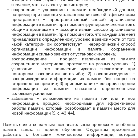
значение, что вызывает у нас интерес;
сохранение – удержание в памяти необходимый данных,
например при помощи устанавливания связей в физическом
пространстве – пространственный способ организации
информации в памяти, при помощи группировки элементов с
общими признаками – ассоциативный способ организации
информации в памяти, при помощи того, что каждый элемент
принадлежит к определённому уровню в зависимости от того
какой категории он соответствует – иерархический способ
организации информации в памяти; сохранение
информации сильно зависит от установок человека;
воспроизведение – процесс извлечения из памяти
сохраненного материала; протекает на разных уровнях: 1)
узнавание – это появление чувства знакомости при
повторном восприятии чего-либо; 2) воспроизведение –
воспроизведении информации из памяти без опоры на
вторичное восприятие; 3) припоминание – воспроизведении
информации из памяти, связанное определёнными
волевыми усилиями;
забывание – исчезновение из памяти той или и ной
информации; процесс, необходимый для эффективной
работы памяти, который освобождает в памяти место для
новой информации [5, с. 43-44].
Память является важным познавательным процессом, особенно
память важна в период обучения. Студентам приходится
работать с большим количеством информации, которая