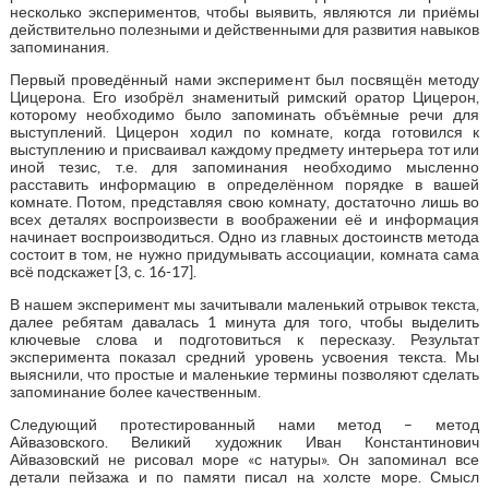
несколько экспериментов, чтобы выявить, являются ли приёмы
действительно полезными и действенными для развития навыков
запоминания.
Первый проведённый нами эксперимент был посвящён методу
Цицерона. Его изобрёл знаменитый римский оратор Цицерон,
которому необходимо было запоминать объёмные речи для
выступлений. Цицерон ходил по комнате, когда готовился к
выступлению и присваивал каждому предмету интерьера тот или
иной тезис, т.е. для запоминания необходимо мысленно
расставить информацию в определённом порядке в вашей
комнате. Потом, представляя свою комнату, достаточно лишь во
всех деталях воспроизвести в воображении её и информация
начинает воспроизводиться. Одно из главных достоинств метода
состоит в том, не нужно придумывать ассоциации, комната сама
всё подскажет [3, с. 16-17].
В нашем эксперимент мы зачитывали маленький отрывок текста,
далее ребятам давалась 1 минута для того, чтобы выделить
ключевые слова и подготовиться к пересказу. Результат
эксперимента показал средний уровень усвоения текста. Мы
выяснили, что простые и маленькие термины позволяют сделать
запоминание более качественным.
Следующий протестированный нами метод – метод
Айвазовского. Великий художник Иван Константинович
Айвазовский не рисовал море «с натуры». Он запоминал все
детали пейзажа и по памяти писал на холсте море. Смысл