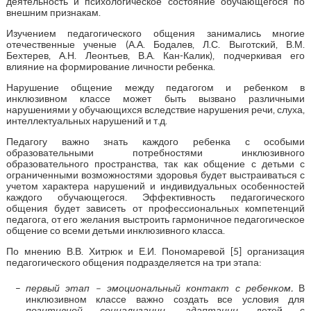
деятельность и психологическое состояние обучающегося по
внешним признакам.
Изучением педагогического общения занимались многие
отечественные ученые (А.А. Бодалев, Л.С. Выготский, В.М.
Бехтерев, А.Н. Леонтьев, В.А. Кан-Калик), подчеркивая его
влияние на формирование личности ребенка.
Нарушение общение между педагогом и ребенком в
инклюзивном классе может быть вызвано различными
нарушениями у обучающихся вследствие нарушения речи, слуха,
интеллектуальных нарушений и т.д.
Педагогу важно знать каждого ребенка с особыми
образовательными потребностями инклюзивного
образовательного пространства, так как общение с детьми с
ограниченными возможностями здоровья будет выстраиваться с
учетом характера нарушений и индивидуальных особенностей
каждого обучающегося. Эффективность педагогического
общения будет зависеть от профессиональных компетенций
педагога, от его желания выстроить гармоничное педагогическое
общение со всеми детьми инклюзивного класса.
По мнению В.В. Хитрюк и Е.И. Пономаревой [5] организация
педагогического общения подразделяется на три этапа:
первый этап – эмоциональный контакт с ребенком.
В
инклюзивном классе важно создать все условия для
позитивной социализации, адаптации
детей с