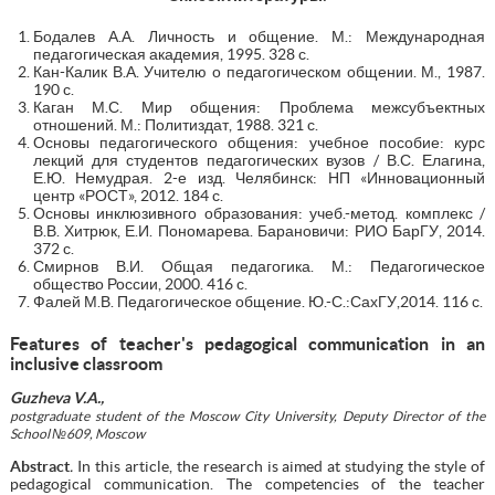
Бодалев А.А. Личность и общение. М.: Международная
педагогическая академия, 1995. 328 с.
Кан-Калик В.А. Учителю о педагогическом общении. М., 1987.
190 с.
Каган М.С. Мир общения: Проблема межсубъектных
отношений. М.: Политиздат, 1988. 321 с.
Основы педагогического общения: учебное пособие: курс
лекций для студентов педагогических вузов / В.С. Елагина,
Е.Ю. Немудрая. 2-е изд. Челябинск: НП «Инновационный
центр «РОСТ», 2012. 184 с.
Основы инклюзивного образования: учеб.-метод. комплекс /
В.В. Хитрюк, Е.И. Пономарева. Барановичи: РИО БарГУ, 2014.
372 с.
Смирнов В.И. Общая педагогика. М.: Педагогическое
общество России, 2000. 416 с.
Фалей М.В. Педагогическое общение. Ю.-С.:СахГУ,2014. 116 с.
Features of teacher's pedagogical communication in an
inclusive classroom
Guzheva V.A.,
postgraduate student of the Moscow City University, Deputy Director of the
School №609, Moscow
Abstract
.
In this article, the research is aimed at studying the style of
pedagogical communication. The competencies of the teacher