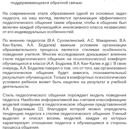
поддерживающееся обратной связью.
На современном этапе образования одной из основных задач
педагога, на наш взгляд, является организация эффективного
педагогического общения таким образом, чтобы в общение был
включен каждый обучающийся инклюзивного класса независимо
от его индивидуальных особенностей.
По мнению педагогов (В.А. Сухомлинский, А.С. Макаренко, В.А.
Кан-Калик, А.А. Бодалев) важным условием организации
образовательного процесса является стилевая особенность
поведения учителя. Многие исследования доказывают влияние
стиля педагогического общения
на психологический комфорт
обучающихся в классе (А.А. Бодалев, В.А. Кан-Калик и др.). В свою
очередь, А.А. Бодалев говорил о том, что от того, как организовано
педагогическое общение будет зависеть
познавательный
результат обучающихся
. Только в комфортных психологических
условиях ребенок может быть нацелен на результат в учебной
деятельности.
Стиль педагогического общения порождает модель поведения
педагога. Наиболее информативной мы считаем классификацию
моделей поведения в педагогическом общении представленной
А.А. Бодалевым [2], благодаря которой можно определить
тенденцию педагога к стилям педагогического общения. Ученый
выделил и описал восемь моделей, каждая из которых
характеризует отношение педагога к обучающимся и стороны
процесса общения.