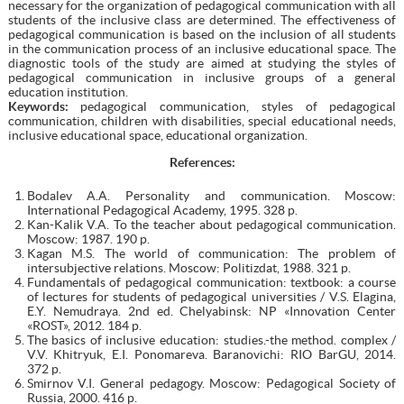
necessary for the organization of pedagogical communication with all
students of the inclusive class are determined. The effectiveness of
pedagogical communication is based on the inclusion of all students
in the communication process of an inclusive educational space. The
diagnostic tools of the study are aimed at studying the styles of
pedagogical communication in inclusive groups of a general
education institution.
Keywords:
pedagogical communication, styles of pedagogical
communication, children with disabilities, special educational needs,
inclusive educational space, educational organization.
References
:
Bodalev A.A. Personality and communication. Moscow:
International Pedagogical Academy, 1995. 328 p.
Kan-Kalik V.A. To the teacher about pedagogical communication.
Moscow: 1987. 190 p.
Kagan M.S. The world of communication: The problem of
intersubjective relations. Moscow: Politizdat, 1988. 321 p.
Fundamentals of pedagogical communication: textbook: a course
of lectures for students of pedagogical universities / V.S. Elagina,
E.Y. Nemudraya. 2nd ed. Chelyabinsk: NP «Innovation Center
«ROST», 2012. 184 p.
The basics of inclusive education: studies.-the method. complex /
V.V. Khitryuk, E.I. Ponomareva. Baranovichi: RIO BarGU, 2014.
372 p.
Smirnov V.I. General pedagogy. Moscow: Pedagogical Society of
Russia, 2000. 416 p.