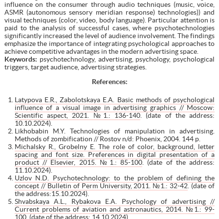
influence on the consumer through audio techniques (music, voice,
ASMR (autonomous sensory meridian response) technologies)) and
visual techniques (color, video, body language). Particular attention is
paid to the analysis of successful cases, where psychotechnologies
significantly increased the level of audience involvement. The findings
emphasize the importance of integrating psychological approaches to
achieve competitive advantages in the modern advertising space.
Keywords:
psychotechnology, advertising, psychology, psychological
triggers, target audience, advertising strategies.
References:
Latypova E.R., Zabolotskaya E.A. Basic methods of psychological
influence of a visual image in advertising graphics // Moscow:
Scientific aspect, 2021. №1.: 136-140
. (date of the address:
10.10.2024).
Likhobabin M.Y. Technologies of manipulation in advertising.
Methods of zombification // Rostov n/d: Phoenix, 2004. 144 p.
Michalsky R., Grobelny E. The role of color, background, letter
spacing and font size. Preferences in digital presentation of a
product // Elsevier, 2015. №1.: 85-100
. (date of the address:
11.10.2024).
Uzlov N.D. Psychotechnology: to the problem of defining the
concept // Bulletin of Perm University, 2011. №1.: 32-42
. (date of
the address:15.10.2024).
Shvabskaya A.L., Rybakova E.A. Psychology of advertising //
Current problems of aviation and astronautics, 2014. №1.: 99-
100
. (date of the address: 14.10.2024).