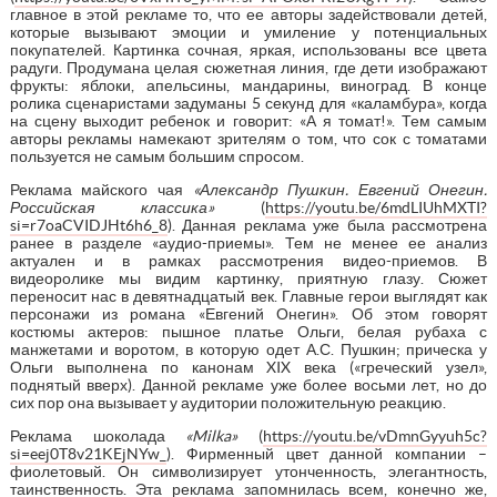
главное в этой рекламе то, что ее авторы задействовали детей,
которые вызывают эмоции и умиление у потенциальных
покупателей. Картинка сочная, яркая, использованы все цвета
радуги. Продумана целая сюжетная линия, где дети изображают
фрукты: яблоки, апельсины, мандарины, виноград. В конце
ролика сценаристами задуманы 5 секунд для «каламбура», когда
на сцену выходит ребенок и говорит: «А я томат!». Тем самым
авторы рекламы намекают зрителям о том, что сок с томатами
пользуется не самым большим спросом.
Реклама майского чая
«Александр Пушкин. Евгений Онегин.
Российская классика»
(
https://youtu.be/6mdLIUhMXTI?
si=r7oaCVIDJHt6h6_8
). Данная реклама уже была рассмотрена
ранее в разделе «аудио-приемы». Тем не менее ее анализ
актуален и в рамках рассмотрения видео-приемов. В
видеоролике мы видим картинку, приятную глазу. Сюжет
переносит нас в девятнадцатый век. Главные герои выглядят как
персонажи из романа «Евгений Онегин». Об этом говорят
костюмы актеров: пышное платье Ольги, белая рубаха с
манжетами и воротом, в которую одет А.С. Пушкин; прическа у
Ольги выполнена по канонам XIX века («греческий узел»,
поднятый вверх). Данной рекламе уже более восьми лет, но до
сих пор она вызывает у аудитории положительную реакцию.
Реклама шоколада
«
Milka
»
(
https://youtu.be/vDmnGyyuh5c?
si=eej0T8v21KEjNYw_
). Фирменный цвет данной компании –
фиолетовый. Он символизирует утонченность, элегантность,
таинственность. Эта реклама запомнилась всем, конечно же,