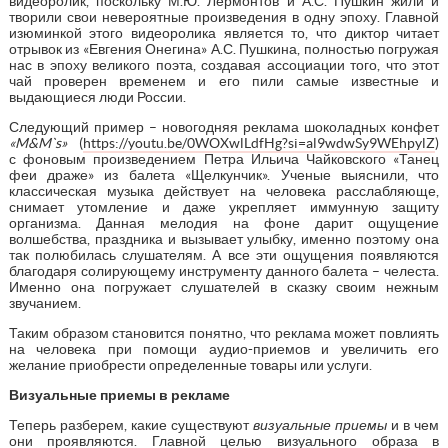
видеоролик, поскольку М.Ю. Лермонтов и А.С. Пушкин жили и
творили свои невероятные произведения в одну эпоху. Главной
изюминкой этого видеоролика является то, что диктор читает
отрывок из «Евгения Онегина» А.С. Пушкина, полностью погружая
нас в эпоху великого поэта, создавая ассоциации того, что этот
чай проверен временем и его пили самые известные и
выдающиеся люди России.
Следующий пример – новогодняя реклама шоколадных конфет
«
M
&
M
`
s
»
(
https://youtu.be/0WOXwlLdfHg?si=al9wdwSy9WEhpylZ
)
с фоновым произведением Петра Ильича Чайковского «Танец
феи драже» из балета «Щелкунчик». Ученые выяснили, что
классическая музыка действует на человека расслабляюще,
снимает утомление и даже укрепляет иммунную защиту
организма. Данная мелодия на фоне дарит ощущение
волшебства, праздника и вызывает улыбку, именно поэтому она
так полюбилась слушателям. А все эти ощущения появляются
благодаря солирующему инструменту данного балета – челеста.
Именно она погружает слушателей в сказку своим нежным
звучанием.
Таким образом становится понятно, что реклама может повлиять
на человека при помощи аудио-приемов и увеличить его
желание приобрести определенные товары или услуги.
Визуальные приемы в рекламе
Теперь разберем, какие существуют
визуальные приемы
и в чем
они проявляются. Главной целью визуального образа в