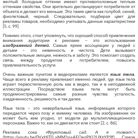
желтый. Холодные оттенки имеют противоположные теплым
оттенкам свойства. Они зрительно дистанцируют потребителя от
объекта и делают его меньше. Это такие цвета как голубой, синий,
фиолетовый, черный. Следовательно, подбирая цвет для
рекламы товаров, необходимо учитывать данные характеристики
[5, с. 99].
Помимо этого, стоит упомянуть, что хороший способ привлечения
внимания аудитории к рекламе – это использование
изображений детей.
Самые яркие ассоциации у людей с
детьми – это невинность и чистота. Дети вызывают
положительные эмоции, нежность и заботу. Это помогает создать
связь между продуктом и потребителем, повысить
привлекательность услуги.
Очень важным пунктом в видеорекламе является
язык тела
.
Чаще всего в рекламу привлекают именно людей, где язык тела
играет первостепенную роль как в видео, так и в неподвижной
иллюстрации. Посредством языка тела могут быть
продемонстрированы самые разные чувства: усталость,
озадаченность, решимость и так далее.
Язык тела – это невербальный язык, информация которого
передается через позу и мимику человека. На изображении он
может быть кем угодно, от модели до мультипликационного
персонажа. Важно то, как он двигается или стоит [2, с. 86].
Реклама сока
«Фруктовый сад. А я томат!»
(
https://youtu.be/0VxHIT0_yMM?si=AFOxoPKl2UXgYP9f
). Самое