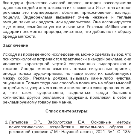
благодаря фиолетово-лиловой корове, которая воссоединяла
одиноких людей и подталкивала их к нежности. Язык тела актеров
рекламы это подтверждает: объятия, прикосновения, взгляды,
поцелуи. Видеореклама вызывает очень нежные и теплые
эмоции, такие как радость или удовольствие. Она ассоциируется
с детством, семейным уютом и счастьем. Реклама «Milka» часто
содержит элементы природы, животных, что добавляет к образу
бренда мягкости.
Заключение
Исходя из проведенного исследования, можно сделать вывод, что
психотехнологии встречаются практически в каждой рекламе, они
являются характерной чертой современных видеороликов и
текстов. Иногда можно заметить только визуальные приемы,
иногда только аудио-приемы, но чаще всего их комбинируют
между собой. Реклама должна вызывать какие-либо чувства,
ощущения. Только тогда она способна повлиять на образ мыслей
потребителя, уверить его внести изменения в свои предпочтения,
и, что также существенно, выделиться среди большого
количества другой рекламной продукции, привлекая к себе и
рекламируемому товару внимание.
Список литературы:
Латыпова Э.Р., Заболотская Е.А. Основные методы
психологического воздействия визуального образа в
рекламной графике // М.: Научный аспект, 2021. №1. С. 136-