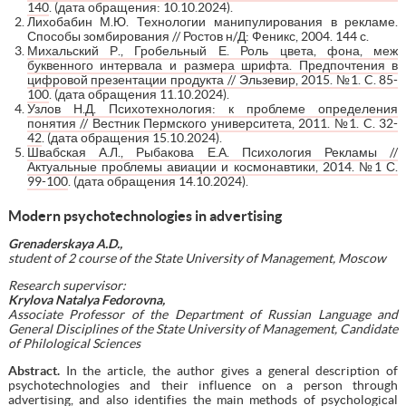
140
. (дата обращения: 10.10.2024).
Лихобабин М.Ю. Технологии манипулирования в рекламе.
Способы зомбирования // Ростов н/Д: Феникс, 2004. 144 с.
Михальский Р., Гробельный Е. Роль цвета, фона, меж
буквенного интервала и размера шрифта. Предпочтения в
цифровой презентации продукта // Эльзевир, 2015. №1. C. 85-
100
. (дата обращения 11.10.2024).
Узлов Н.Д. Психотехнология: к проблеме определения
понятия // Вестник Пермского университета, 2011. №1. C. 32-
42
. (дата обращения 15.10.2024).
Швабская А.Л., Рыбакова Е.А. Психология Рекламы //
Актуальные проблемы авиации и космонавтики, 2014. №1 С.
99-100
. (дата обращения 14.10.2024).
Modern psychotechnologies in advertising
Grenaderskaya A
.
D
.,
student of 2 course of the State University of Management, Moscow
Research supervisor:
Krylova Natalya Fedorovna,
Associate Professor of the Department of Russian Language and
General Disciplines of the State University of Management, Candidate
of Philological Sciences
Abstract.
In the article, the author gives a general description of
psychotechnologies and their influence on a person through
advertising, and also identifies the main methods of psychological