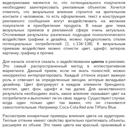
видеорекламе является то, что потенциального покупателя
необходимо заинтересовать рекламным объектом. Хочется
отметить, что визуальное влияние строится на зрительном
контакте с человеком, то есть оформление, текст и конструкция
рекламного сообщения могут воздействовать на желание
покупателя в приобретении продукта. В наши дни тема
визуальных приемов в рекламной сфере очень актуальна.
Отслеживая результаты различных подходов психологического
воздействия графики и дизайна, можно предположить отклик
потенциальных потребителей [1, с.136-138]. К визуальным
приемам воздействия можно отнести: цвет, шрифт, актеров,
картинку, графику и прочее.
Для начала хочется сказать о задействовании
цвета
в рекламе.
Это самый распространенный метод в иллюстративном
маркетинге. Данный прием, если не знать тонкостей, можно
некорректно интерпретировать. Каждый оттенок играет важную
роль и отвечает за определенные эмоции, которые вкладывал
дизайнер. Цвет фигурирует в каждом элементе брендинга:
логотип, цвет, фон, шрифт и так далее. Для качественного
результата необходимо знать, какое влияние оказывает цвет на
потребителя и выполняет ли он свою задачу. Существуют случаи,
когда один только цвет так важен, что он становится
самостоятельным. Например, Coca-Cola Red или Tiffany Blue.
Рассмотрим конкретные примеры влияния цвета на аудиторию.
Теплые оттенки имеют свойство зрительно притягивать объекты,
расширяя их объем. Это такие цвета как красный, оранжевый и