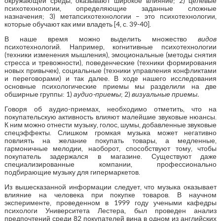
окружающей среды, оказывают широкое влияние; 2) целевые
психотехнологии, определяющие заданные сложные
назначения; 3) метапсихотехнологии – это психотехнологии,
которые обучают как ими владеть [4, с. 39-40].
В наше время можно выделить множество
видов
психотехнологий. Например, когнитивные психотехнологии
(техники изменения мышления), эмоциональные (методы снятия
стресса и тревожности), поведенческие (техники формирования
новых привычек), социальные (техники управления конфликтами
и переговорами) и так далее. В ходе нашего исследования
основные психологические приемы мы разделили на две
обширные группы: 1)
аудио-приемы
; 2)
визуальные приемы.
Говоря об аудио-приемах, необходимо отметить, что на
покупательскую активность влияют малейшие звуковые нюансы.
К ним можно отнести музыку, голос, шумы, добавленные звуковые
спецэффекты. Слишком громкая музыка может негативно
повлиять на желание покупать товары, а медленные,
гармоничные мелодии, наоборот, способствуют тому, чтобы
покупатель задержался в магазине. Существуют даже
специализированные компании, профессионально
подбирающие музыку для гипермаркетов.
Из вышесказанной информации следует, что музыка оказывает
влияние на человека при покупке товаров. В научном
эксперименте, проведенном в 1999 году учеными кафедры
психологи Университета Лестера, был проведен анализ
предпочтений среди 82 покупателей вина в одном из английских