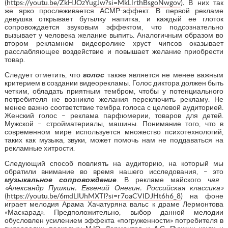
(
https://youtu.be/ZkHJOzYugJw?si=MkLlrthBsgoNwgov
)
.
В них так
же ярко прослеживается АСМР-эффект. В первой рекламе
девушка открывает бутылку напитка, и каждый ее глоток
сопровождается звуковым эффектом, что подсознательно
вызывает у человека желание выпить. Аналогичным образом во
втором рекламном видеоролике хруст чипсов оказывает
расслабляющее воздействие и повышает желание приобрести
товар.
Следует отметить, что
голос
также является не менее важным
критерием в создании видеорекламы. Голос диктора должен быть
четким, обладать приятным тембром, чтобы у потенциального
потребителя не возникло желания переключить рекламу. Не
менее важно соответствие тембра голоса с целевой аудиторией.
Женский голос – реклама парфюмерии, товаров для детей.
Мужской – стройматериалы, машины. Понимание того, что в
современном мире используется множество психотехнологий,
таких как музыка, звуки, может помочь нам не поддаваться на
рекламные хитрости.
Следующий способ повлиять на аудиторию, на который мы
обратили внимание во время нашего исследования, – это
музыкальное сопровождение
. В рекламе майского
чая
«Александр Пушкин. Евгений Онегин. Российская классика»
(
https://youtu.be/6mdLIUhMXTI?si=r7oaCVIDJHt6h6_8
) на фоне
играет мелодия Арама Хачатуряна вальс к драме Лермонтова
«Маскарад». Предположительно, выбор данной мелодии
обусловлен усилением эффекта «погруженности» потребителя в