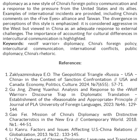
diplomacy as a new style of China's foreign policy communication and
a response to the pressure from the United States and its allies.
Examples of international incidents are provided, including China's
comments on the «Five Eyes» alliance and Taiwan. The divergence in
perceptions of this style is emphasized: it is considered aggressive in
the West but viewed in China as an adequate response to external
challenges. The importance of accounting for cultural differences in
intercultural communication is highlighted.
Keywords:
«wolf warrior» diplomacy, China's foreign policy,
intercultural communication, international conflicts, public
diplomacy, China's rhetoric.
References:
Zaklyazminskaya E.O. The Geopolitical Triangle «Russia – USA –
China» in the Context of Sanction Confrontation // USA and
Canada: Economy, Politics, Culture. 2024. №7(655).: 57-71.
Gu Jing, Zheng Yuanhui. Analysis and Response to the «Wolf
Warrior» Discourse Trap in Diplomatic Translation –
Establishment of the «Reasonable and Appropriate» Principle //
Journal of PLA University of Foreign Languages, 2023. №46.: 129-
144.
Gao Fei. Mission of China's Diplomacy with Distinctive
Characteristics in the New Era // Contemporary World. 2018.
№1.: 44-51.
Li Kanru. Factors and Issues Affecting U.S.-China Relations //
Globalization, 2013. №12.: 133-145.
Li Qin. Features of Chinese Diplomatic Language and Translation