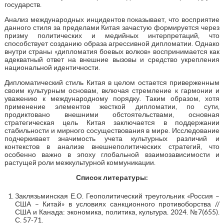
государств.
Анализ международных инцидентов показывает, что восприятие
данного стиля за пределами Китая зачастую формируется через
призму политических и медийных интерпретаций, что
способствует созданию образа агрессивной дипломатии. Однако
внутри страны «дипломатия боевых волков» воспринимается как
адекватный ответ на внешние вызовы и средство укрепления
национальной идентичности.
Дипломатический стиль Китая в целом остается приверженным
своим культурным основам, включая стремление к гармонии и
уважению к международному порядку. Таким образом, хотя
применение элементов жесткой дипломатии, по сути,
продиктовано внешними обстоятельствами, основная
стратегическая цель Китая заключается в поддержании
стабильности и мирного сосуществования в мире. Исследование
подчеркивает значимость учета культурных различий и
контекстов в анализе внешнеполитических стратегий, что
особенно важно в эпоху глобальной взаимозависимости и
растущей роли межкультурной коммуникации.
Список литературы:
Заклязьминская Е.О. Геополитический треугольник «Россия –
США – Китай» в условиях санкционного противоборства //
США и Канада: экономика, политика, культура. 2024. №7(655).
С. 57-71.