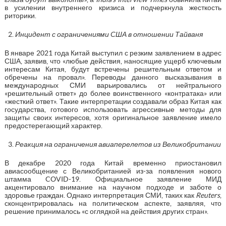
в усилении внутреннего кризиса и подчеркнула жесткость
риторики.
Инцидент с ограничениями США в отношении Тайваня
В январе 2021 года Китай выступил с резким заявлением в адрес
США, заявив, что «любые действия, наносящие ущерб ключевым
интересам Китая, будут встречены решительным ответом и
обречены на провал». Переводы данного высказывания в
международных СМИ варьировались от нейтрального
«решительный ответ» до более воинственного «контратака» или
«жесткий ответ». Такие интерпретации создавали образ Китая как
государства, готового использовать агрессивные методы для
защиты своих интересов, хотя оригинальное заявление имело
предостерегающий характер.
Реакция на ограничения авиаперелетов из Великобритании
В декабре 2020 года Китай временно приостановил
авиасообщение с Великобританией из-за появления нового
штамма COVID-19. Официальное заявление МИД
акцентировало внимание на научном подходе и заботе о
здоровье граждан. Однако интерпретация СМИ, таких как
Reuters
,
сконцентрировалась на политическом аспекте, заявляя, что
решение принималось «с оглядкой на действия других стран».