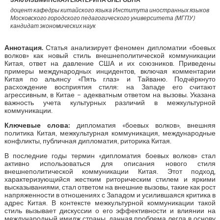
доцент кафедры китайского языка Института иностранных языков
Московского городского педагогического университета (МГПУ)
кандидат экономических наук
Аннотация.
Статья анализирует феномен дипломатии «боевых
волков» как новый стиль внешнеполитической коммуникации
Китая, ответ на давление США и их союзников. Приведены
примеры международных инцидентов, включая комментарии
Китая по альянсу «Пять глаз» и Тайваню. Подчёркнуто
расхождение восприятия стиля: на Западе его считают
агрессивным, в Китае – адекватным ответом на вызовы. Указана
важность учета культурных различий в межкультурной
коммуникации.
Ключевые слова:
дипломатия «боевых волков», внешняя
политика Китая, межкультурная коммуникация, международные
конфликты, публичная дипломатия, риторика Китая.
В последние годы термин «дипломатия боевых волков» стал
активно использоваться для описания нового стиля
внешнеполитической коммуникации Китая. Этот подход,
характеризующийся жестким риторическим стилем и яркими
высказываниями, стал ответом на внешние вызовы, такие как рост
напряженности в отношениях с Западом и усилившаяся критика в
адрес Китая. В контексте межкультурной коммуникации такой
стиль вызывает дискуссии о его эффективности и влиянии на
международный имидж страны, данная проблема легла в основу