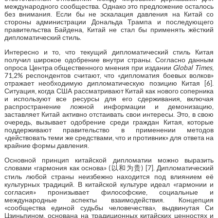
международного сообщества. Однако это предложение осталось
без внимания. Если бы не эскалация давления на Китай со
стороны администрации Дональда Трампа и последующего
правительства Байдена, Китай не стал бы применять жёсткий
дипломатический стиль.
Интересно и то, что текущий дипломатический стиль Китая
получил широкое одобрение внутри страны. Согласно данным
опроса Центра общественного мнения при издании
Global Times
,
71,2% респондентов считают, что «дипломатия боевых волков»
отражает необходимую дипломатическую позицию Китая [6].
Ситуация, когда США рассматривают Китай как нового соперника
и используют все ресурсы для его сдерживания, включая
распространение ложной информации и демонизацию,
заставляет Китай активно отстаивать свои интересы. Это, в свою
очередь, вызывает одобрение среди граждан Китая, которые
поддерживают правительство в применении методов
«действовать теми же средствами, что и противник» для ответа на
крайние формы давления.
Основной принцип китайской дипломатии можно выразить
словами «гармония как основа» (以和为贵) [7]. Дипломатический
стиль любой страны неизбежно находится под влиянием её
культурных традиций. В китайской культуре идеал «гармонии и
согласия» пронизывает философские, социальные и
международные аспекты взаимодействия. Концепция
«сообщества единой судьбы человечества», выдвинутая Си
Цзиньпином, основана на традиционных китайских ценностях и