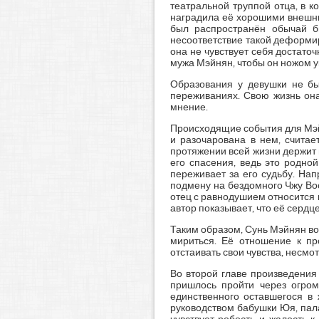
театральной труппой отца, в к
наградила её хорошими внешни
был распространён обычай б
несоответствие такой деформи
она не чувствует себя достаточ
мужа Мэйнян, чтобы он ножом ук
Образования у девушки не бы
переживаниях. Свою жизнь она
мнение.
Происходящие события для Мэйн
и разочарована в нем, считает
протяжении всей жизни держит н
его спасения, ведь это родно
переживает за его судьбу. Нап
подмену на бездомного Чжу Вос
отец с равнодушием относится к
автор показывает, что её сердц
Таким образом, Сунь Мэйнян во
мириться. Её отношение к п
отстаивать свои чувства, несмо
Во второй главе произведения
пришлось пройти через огром
единственного оставшегося в 
руководством бабушки Юя, пала