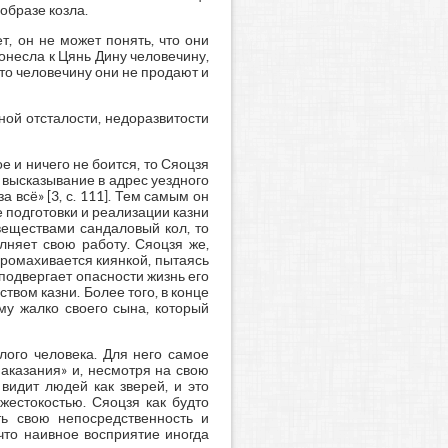
образе козла.
, он не может понять, что они
понесла к Цянь Дину человечину,
 что человечину они не продают и
ной отсталости, недоразвитости
 и ничего не боится, то Сяоцзя
 высказывание в адрес уездного
а всё» [3, с. 111]. Тем самым он
е подготовки и реализации казни
веществами сандаловый кол, то
лняет свою работу. Сяоцзя же,
ромахивается киянкой, пытаясь
 подвергает опасности жизнь его
твом казни. Более того, в конце
му жалко своего сына, который
лого человека. Для него самое
наказания» и, несмотря на свою
 видит людей как зверей, и это
жестокостью. Сяоцзя как будто
ть свою непосредственность и
 что наивное восприятие иногда