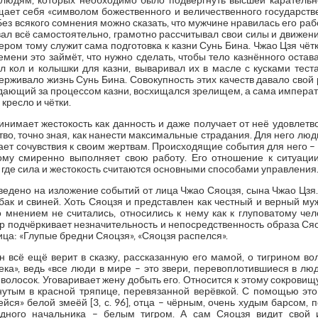
к людям, которых необходимо было подвергнуть высшей карательно
ает себя «символом божественного и величественного государственн
ез всякого сомнения можно сказать, что мужчине нравилась его раб
овал всё самостоятельно, грамотно рассчитывал свои силы и движени
ром тому служит сама подготовка к казни Сунь Бина. Чжао Цзя чёт
ремени это займёт, что нужно сделать, чтобы тело казнённого оста
л кол и колышки для казни, вываривал их в масле с кусками тест
рживало жизнь Сунь Бина. Совокупность этих качеств давало свой 
дающий за процессом казни, восхищался зрелищем, а сама императ
кресло и чётки.
инимает жестокость как данность и даже получает от неё удовлетв
тво, точно зная, как нанести максимальные страдания. Для него люд
ает сочувствия к своим жертвам. Происходящие события для него – 
тому смиренно выполняет свою работу. Его отношение к ситуаци
где сила и жестокость считаются основными способами управления
ведено на изложение событий от лица Чжао Сяоцзя, сына Чжао Цзя.
ак и свиней. Хоть Сяоцзя и представлен как честный и верный муж
о мнением не считались, относились к нему как к глуповатому чело
ор подчёркивает незначительность и непосредственность образа Сяо
ица: «Глупые бредни Сяоцзя», «Сяоцзя распелся».
н всё ещё верит в сказку, рассказанную его мамой, о тигрином во
ка», ведь «все люди в мире – это звери, перевоплотившиеся в люде
волосок. Уговаривает жену добыть его. Относится к этому сокровищ
нутым в красной тряпице, перевязанной верёвкой. С помощью это
йся» белой змеёй [3, с. 96], отца – чёрным, очень худым барсом, 
здного начальника – белым тигром. А сам Сяоцзя видит свой 