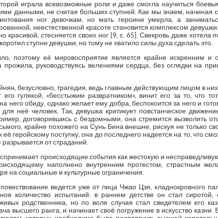
оторой играла всевозможные роли и даже смогла научиться боевым 
ми данными, не считая больших ступней. Как мы знаем, начиная с
интования ног девочкам, но мать героини умерла, а занимать
рованной, неестественной красоте становится комплексом девушки:
но красивой, стесняется своих ног [9, с. 65]. Свекровь даже хотела 
оротил ступни девушки, но тому не хватило силы духа сделать это.
ло, поэтому её мировосприятие является крайне искренним и о
 прожила, руководствуясь велениями сердца, без оглядки на п
ян, безусловно, трагедия, ведь главным действующим лицом в них 
 его гулякой, «бесстыжим развратником», винит его за то, что тот
а него обиду, однако желает ему добра, беспокоится за него и гот
й для неё человек. Так, девушка критикует повстанческое движени
ример, договорившись с бездомными, она стремится вызволить отц
ьмого, крайне похожего на Сунь Бина внешне, рискуя не только сво
 её геройскому поступку, она до последнего надеется на то, что смож
е разрывается от страданий.
спринимает происходящие события как жестокую и несправедливую 
роисходящему наполнено внутренним протестом, страстным же
тря на социальные и культурные ограничения.
 повествование ведется уже от лица Чжао Цзя, хладнокровного па
ное количество испытаний: в раннем детстве он стал сиротой, 
живых родственника, но по воле случая стал свидетелем его каз
ча высшего ранга, и начинает своё погружение в искусство казни. 