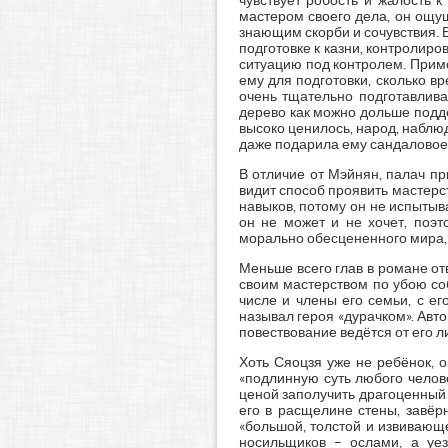
чувствует робость и жалость 
мастером своего дела, он ощущ
знающим скорби и сочувствия. Б
подготовке к казни, контролир
ситуацию под контролем. Приме
ему для подготовки, сколько в
очень тщательно подготавлива
дерево как можно дольше подде
высоко ценилось, народ, наблю
даже подарила ему сандаловое 
В отличие от Мэйнян, палач пр
видит способ проявить мастерс
навыков, потому он не испытыв
он не может и не хочет, поэ
морально обесцененного мира, 
Меньше всего глав в романе от
своим мастерством по убою соб
числе и члены его семьи, с ег
называл героя «дурачком». Авт
повествование ведётся от его л
Хоть Сяоцзя уже не ребёнок, о
«подлинную суть любого челове
ценой заполучить драгоценный 
его в расщелине стены, завёр
«большой, толстой и извивающе
носильщиков – ослами, а уе