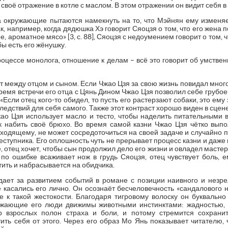
 своё отражение в котле с маслом. В этом отражении он видит себя в 
да окружающие пытаются намекнуть на то, что Мэйнян ему изменяет
к, например, когда дядюшка Хэ говорит Сяоцзя о том, что его жена 
ое, ароматное мясо» [3, с. 88], Сяоцзя с недоумением говорит о том,
бы есть его жёнушку.
роцессе монолога, отношение к делам – всё это говорит об умствен
 между отцом и сыном. Если Чжао Цзя за свою жизнь повидал многое
время встречи его отца с Цянь Дином Чжао Цзя позволил себе грубое
«Если отец кого-то обидел, то пусть его растерзают собаки, это ему з
едствий для себя самого. Также этот контраст хорошо виден в сцен
жао Цзя использует масло и тесто, чтобы наделить питательными 
к набить своё брюхо. Во время самой казни Чжао Цзя чётко выпо
ходящему, не может сосредоточиться на своей задаче и случайно п
еступника. Его оплошность чуть не прерывает процесс казни и даже
е, отец хочет, чтобы сын продолжил дело его жизни и овладел мастерс
 по ошибке всаживает нож в грудь Сяоцзя, отец чувствует боль, е
тить и набрасывается на обидчика.
ает за развитием событий в романе с позиции наивного и незре
 касались его лично. Он осознаёт бесчеловечность «сандалового 
е к такой жестокости. Благодаря тигровому волоску он буквально
ужающие его люди движимы животными инстинктами: жадностью, 
р взрослых полон страха и боли, и потому стремится сохрани
ить себя от этого. Через его образ Мо Янь показывает читателю,