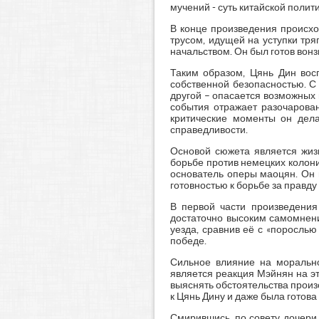
мучений - суть китайской политик
В конце произведения происхо
трусом, идущей на уступки тря
начальством. Он был готов вонзи
Таким образом, Цянь Дин вос
собственной безопасностью. С 
другой – опасается возможных 
события отражает разочарован
критические моменты он дела
справедливости.
Основой сюжета является жизн
борьбе против немецких колон
основатель оперы маоцян. Он 
готовностью к борьбе за правду 
В первой части произведения
достаточно высоким самомнени
уезда, сравнив её с «порослью
победе.
Сильное влияние на морально
является реакция Мэйнян на эт
выяснять обстоятельства произ
к Цянь Дину и даже была готова
Смирившись, по совету дочери 