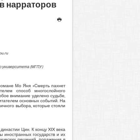
ов нарраторов
pu.ru
о университета (МГПУ)
романе Мо Яня «Смерть пахнет
телем способ многослойного
обое внимание уделено судьбе,
итателем основных событий. На
личного выбора, которые стояли
инастии Цин. К концу XIX века
ы иностранных государств и их
тических решений, поражения в