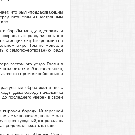
знаёт, что был «поддакивающим
 перед китайским и иностранным
тило.
та и борьбы между идеалами и
 сохранить справедливость, а с
ышестоящих лиц. Его реакция на
еальном мире. Тем не менее, в
сть к самопожертвованию ради
веро-восточного уезда Гаоми в
тным жителям. Это крестьянин,
отличается прямолинейностью и
разгульный образ жизни, но с
сходит даже бороду начальника
и до последнего уверен в своей
у вырвали бороду. Интересной
ниях с чиновником, но не стала
му вырвал уездный, отправилась
 а продолжал лежать на кане.
тся и открывает «Чайную Суня».