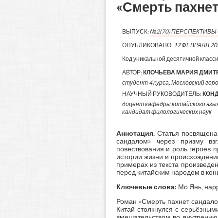
«Смерть пахнет
ВЫПУСК:
№2(70) ПЕРСПЕКТИВЫ 
ОПУБЛИКОВАНО:
17 ФЕВРАЛЯ 20
Код уникальной десятичной класс
АВТОР:
КЛОЧЬЕВА МАРИЯ ДМИТ
студент 4 курса, Московский горо
НАУЧНЫЙ РУКОВОДИТЕЛЬ:
КОНД
доцент кафедры китайского язы
кандидат филологических наук
Аннотация
.
Статья посвящена
сандалом» через призму вз
повествования и роль героев 
истории жизни и происхождени
примерах из текста произведен
перед китайским народом в конц
Ключевые слова:
Мо Янь, нарр
Роман «Смерть пахнет сандало
Китай столкнулся с серьёзным
вмешательством во внутреннюю