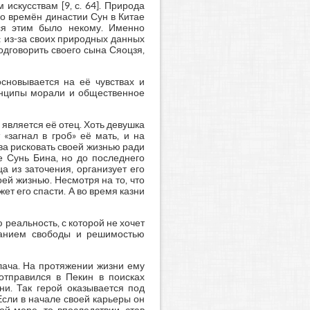
искусствам [9, с. 64]. Природа
о времён династии Сун в Китае
ся этим было некому. Именно
 из-за своих природных данных
подговорить своего сына Сяоцзя,
сновывается на её чувствах и
ринципы морали и общественное
является её отец. Хоть девушка
 «загнал в гроб» её мать, и на
ова рисковать своей жизнью ради
е Сунь Бина, но до последнего
а из заточения, организует его
ей жизнью. Несмотря на то, что
ет его спасти. А во время казни
реальность, с которой не хочет
ланием свободы и решимостью
лача. На протяжении жизни ему
отправился в Пекин в поисках
ни. Так герой оказывается под
Если в начале своей карьеры он