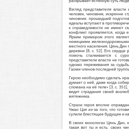
раскрывает истинную суть люд
Взгляд представителя власти
человек, чиновник, искренне 
чиновник: прошедший подготовк
идеалы вступают в противоречи
к справедливости не имеют см
конфликт проявляется, когда 
Ярким примером этого являет
немецкими железнодорожными 
местного населения. Цянь Дин
деревни [8, с. 52]. Его сердц
помочь сталкивается с суро
представители власти не готов
однако переживания за судьбы
Гаоми членов последней трупп
Герою необходимо сделать нрав
думает о ней, даже когда соби
сломана на её теле» [3, с. 351
видит страдания своей возлюб
мятежника.
Страхи героя вполне оправдан
Чжао Цзя из-за того, что гот
сулили блестящее будущее и ка
В своих монологах Цянь Дин, н
такая вот ты и есть: своих ч