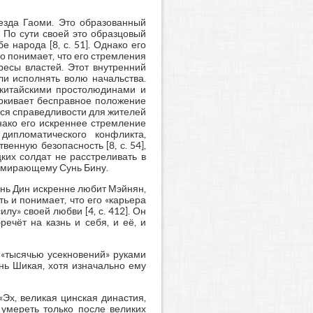
езда Гаоми. Это образованный
 По сути своей это образцовый
 народа [8, с. 51]. Однако его
о понимает, что его стремления
ресы властей. Этот внутренний
ли исполнять волю начальства.
 китайскими простолюдинами и
ркивает бесправное положение
ся справедливости для жителей
днако его искреннее стремление
дипломатического конфликта,
енную безопасность [8, с. 54],
ких солдат не расстреливать в
 умирающему Сунь Бину.
янь Дин искренне любит Мэйнян,
ь и понимает, что его «карьера
лу» своей любви [4, с. 412]. Он
ечёт на казнь и себя, и её, и
 «тысячью усекновений» руками
нь Шикая, хотя изначально ему
«Эх, великая цинская династия,
 умереть только после великих