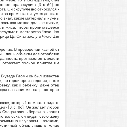
й мере, то впоследствии, став
ого правосудия» [3, с. 64], не
ота. Он скрупулёзно относился к
я во время казни, умел держать
ко знал, какие материалы нужны
валось как можно дольше живым,
а и мяса, чтобы пропитавшееся
результат: мастерство Чжао Цзя
рица Цы Си за заслуги Чжао Цзя
орение. В проведении казней от
и – лишь объекты для отработки
данность, противостоять власти
и отражает полное приятие им
.
 В уезде Гаоми он был известен
, но герои произведения, в том
веку, как к ребёнку, даже отец
цзя названиями глав, в которых
лоске, который помогает видеть
й» [3, с. 86]. Он желает любой
у Сяоцзя очень бережно, хранит
го волоска он видит свою жену
посыльных из управы – волками,
истинный облик лишь в конце