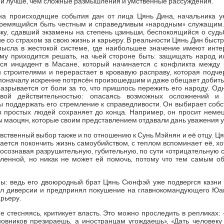
ей лучше, чем сложные размышления и умственные рассуждения.
 на происходящие события дан от лица Цянь Дина, начальника у
стремящийся быть честным и справедливым «народным» служащим.
у, сдавший экзамены на степень цзиньши, беспокоящийся о судьбе
е со страхом за свою жизнь и карьеру. В реальности Цянь Дин быстр
ысла в жестокой системе, где наибольшее значение имеют инте
ему приходится решать, на чьей стороне быть: защищать народ и
ся инцидент в Масане, который начинается с конфликта между
строителями и перерастает в кровавую расправу, которая подче
 поначалу искренне потрясён произошедшим и даже обещает добить
е разрывается от боли за то, что пришлось пережить его народу. О
вой действительностью: опасаясь возможных осложнений и 
ы поддержать его стремление к справедливости. Он выбирает собств
 простых людей сохраняет до конца. Например, он просит немец
ы маоцян, которые своим представлением отдавали дань уважения
ственный выбор также и по отношению к Сунь Мэйнян и её отцу. Ц
рается покончить жизнь самоубийством, с теплом вспоминает её, хот
], осознавая разрушительную, губительную, по сути «отрицательную си
ленной, но никак не может ей помочь, потому что тем самым обр
ы: ведь его двоюродный брат Цянь Сюнфэй уже подвергся казни
овил диверсии и предпринял покушение на главнокомандующего Юа
рьеру.
е стесняясь, критикует власть. Это можно проследить в репликах: 
иновников презираешь, а иностранцам угождаешь», «Дать человеку