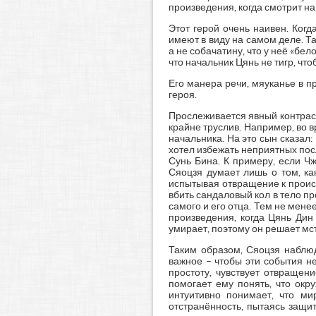
произведения, когда смотрит на
Этот герой очень наивен. Ког
имеют в виду на самом деле. Та
а не собачатину, что у неё «бел
что начальник Цянь не тигр, что
Его манера речи, мяуканье в п
героя.
Прослеживается явный контраст
крайне труслив. Например, во 
начальника. На это сын сказал: 
хотел избежать неприятных посл
Сунь Бина. К примеру, если Ч
Сяоцзя думает лишь о том, ка
испытывая отвращение к проис
вбить сандаловый кол в тело пр
самого и его отца. Тем не мене
произведения, когда Цянь Дин
умирает, поэтому он решает мс
Таким образом, Сяоцзя наблюд
важное – чтобы эти события не
простоту, чувствует отвращени
помогает ему понять, что окр
интуитивно понимает, что ми
отстранённость, пытаясь защит