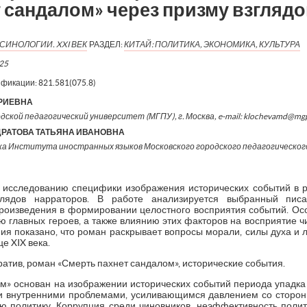
 сандалом» через призму взгляд
СИНОЛОГИИ. XXI ВЕК
РАЗДЕЛ:
КИТАЙ: ПОЛИТИКА, ЭКОНОМИКА, КУЛЬТУРА
25
ификации:
821.581(075.8)
РИЕВНА
дской педагогический университет (МГПУ), г. Москва, e-mail: klochevamd@mg
РАТОВА ТАТЬЯНА ИВАНОВНА
ка Института иностранных языков Московского городского педагогическог
 исследованию специфики изображения исторических событий в 
глядов нарраторов. В работе анализируется выбранный писа
произведения в формировании целостного восприятия событий. Ос
ю главных героев, а также влиянию этих факторов на восприятие ч
ия показано, что роман раскрывает вопросы морали, силы духа и 
е XIX века.
атив, роман «Смерть пахнет сандалом», исторические события.
м» основан на изображении исторических событий периода упадка д
и внутренними проблемами, усиливающимся давлением со сторон
 политику. Коррупция среди чиновников, неэффективность поли