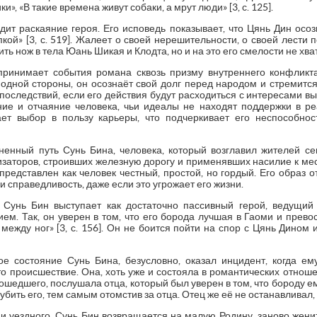
и», «В такие времена живут собаки, а мрут люди» [3, с. 125].
дит раскаяние героя. Его исповедь показывает, что Цянь Дин осо
пкой» [3, с. 519]. Жалеет о своей нерешительности, о своей лести
ть нож в тела Юань Шикая и Клодта, но и на это его смелости не хва
принимает события романа сквозь призму внутреннего конфлик
одной стороны, он осознаёт свой долг перед народом и стремится
последствий, если его действия будут расходиться с интересами в
ие и отчаяние человека, чьи идеалы не находят поддержки в р
ет выбор в пользу карьеры, что подчеркивает его неспособно
енный путь Сунь Бина, человека, который возглавил жителей се
изаторов, строивших железную дорогу и применявших насилие к мес
представлен как человек честный, простой, но гордый. Его образ 
и справедливость, даже если это угрожает его жизни.
 Сунь Бин выступает как достаточно пассивный герой, ведущий 
ем. Так, он уверен в том, что его борода лучшая в Гаоми и прево
 между ног» [3, с. 156]. Он не боится пойти на спор с Цянь Дином 
е состояние Сунь Бина, безусловно, оказал инцидент, когда ем
о происшествие. Она, хоть уже и состояла в романтических отноше
ошедшего, послушала отца, который был уверен в том, что бороду е
 убить его, тем самым отомстив за отца. Отец же её не останавливал,
и уездного, Сунь Бин возвращается на малую Родину, заново жени