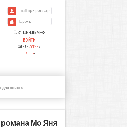
Email при регистрации
Пароль
ЗАПОМНИТЬ МЕНЯ
ВОЙТИ
ЗАБЫЛИ
ЛОГИН
/
ПАРОЛЬ
?
П
О
И
С
К
 романа Мо Яня