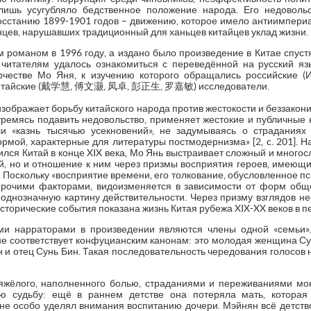
ишь усугубляло бедственное положение народа. Его недовольс
восстанию 1899-1901 годов – движению, которое имело антиимпери
нцев, нарушавших традиционный для ханьцев китайцев уклад жизни.
романом в 1996 году, а издано было произведение в Китае спустя 5 
 читателям удалось ознакомиться с переведённой на русский яз
честве Мо Яня, к изучению которого обращались российские (И.А
и китайские (戴学慧, 傅文灏, 凤卓, 彭正生, 罗嘉敏) исследователи.
зображает борьбу китайского народа против жестокости и беззакони
тремясь подавить недовольство, применяет жестокие и публичные н
и «казнь тысячью усекновений», не задумываясь о страданиях 
рмой, характерные для литературы постмодернизма» [2, c. 201]. 
дился Китай в конце XIX века, Мо Янь выстраивает сложный и мног
ий, но и отношение к ним через призмы восприятия героев, имеющи
5]. Поскольку «восприятие времени, его толкование, обусловленное 
очими факторами, видоизменяется в зависимости от форм общест
однозначную картину действительности. Через призму взглядов нес
исторические события показана жизнь Китая рубежа XIX-XX веков в п
и нарраторами в произведении являются члены одной «семьи»
е соответствует конфуцианским канонам: это молодая женщина Сун
 и отец Сунь Бин. Такая последовательность чередования голосов 
тяжёлого, наполненного болью, страданиями и переживаниями мо
ю судьбу: ещё в раннем детстве она потеряла мать, которая 
 не особо уделял внимания воспитанию дочери. Мэйнян всё детство