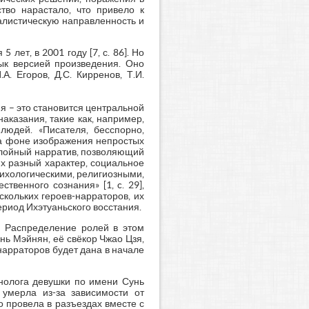
тво нарастало, что привело к
алистическую направленность и
лет, в 2001 году [7, с. 86]. Но
ык версией произведения. Оно
. Егоров, Д.С. Кирренов, Т.И.
я – это становится центральной
аказания, такие как, например,
людей. «Писателя, бесспорно,
На фоне изображения непростых
ослойный нарратив, позволяющий
х разный характер, социальное
психологическими, религиозными,
венного сознания» [1, c. 29],
кольких героев-нарраторов, их
ериод Ихэтуаньского восстания.
. Распределение ролей в этом
ь Мэйнян, её свёкор Чжао Цзя,
нарраторов будет дана в начале
нолога девушки по имени Сунь
умерла из-за зависимости от
 провела в разъездах вместе с