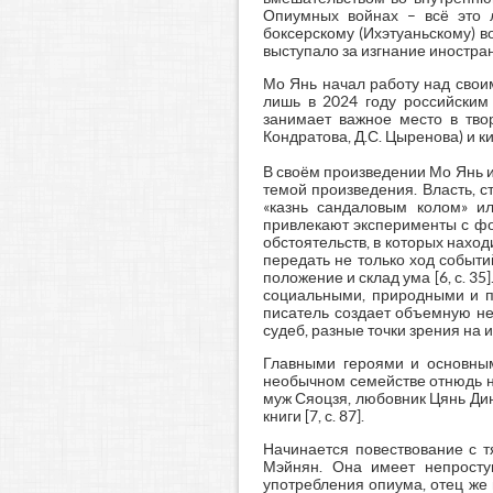
Опиумных войнах – всё это л
боксерскому (Ихэтуаньскому) 
выступало за изгнание иностра
Мо Янь начал работу над своим 
лишь в 2024 году российским
занимает важное место в твор
Кондратова, Д.С. Цыренова) 
В своём произведении Мо Янь и
темой произведения. Власть, с
«казнь сандаловым колом» ил
привлекают эксперименты с фо
обстоятельств, в которых нахо
передать не только ход событ
положение и склад ума [6, с. 3
социальными, природными и пр
писатель создает объемную не
судеб, разные точки зрения на 
Главными героями и основным
необычном семействе отнюдь н
муж Сяоцзя, любовник Цянь Дин
книги [7, с. 87].
Начинается повествование с 
Мэйнян. Она имеет непросту
употребления опиума, отец же