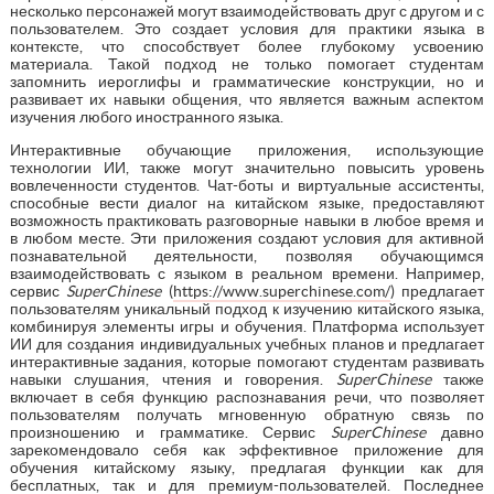
несколько персонажей могут взаимодействовать друг с другом и с
пользователем. Это создает условия для практики языка в
контексте, что способствует более глубокому усвоению
материала. Такой подход не только помогает студентам
запомнить иероглифы и грамматические конструкции, но и
развивает их навыки общения, что является важным аспектом
изучения любого иностранного языка.
Интерактивные обучающие приложения, использующие
технологии ИИ, также могут значительно повысить уровень
вовлеченности студентов. Чат-боты и виртуальные ассистенты,
способные вести диалог на китайском языке, предоставляют
возможность практиковать разговорные навыки в любое время и
в любом месте. Эти приложения создают условия для активной
познавательной деятельности, позволяя обучающимся
взаимодействовать с языком в реальном времени. Например,
сервис
SuperChinese
(
https://www.superchinese.com/
) предлагает
пользователям уникальный подход к изучению китайского языка,
комбинируя элементы игры и обучения. Платформа использует
ИИ для создания индивидуальных учебных планов и предлагает
интерактивные задания, которые помогают студентам развивать
навыки слушания, чтения и говорения.
SuperChinese
также
включает в себя функцию распознавания речи, что позволяет
пользователям получать мгновенную обратную связь по
произношению и грамматике. Сервис
SuperChinese
давно
зарекомендовало себя как эффективное приложение для
обучения китайскому языку, предлагая функции как для
бесплатных, так и для премиум-пользователей. Последнее