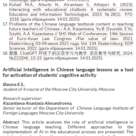
Kuhail M.A., Alturki N., Alramlawi S., Alhejori K. (2023).
Interacting with educational chatbots: A systematic review.
Education and Information Technologies. 2023. №28(1).: 973-
1018
. (дата обращения: 14.01.2025).
Problems of the Chinese language textbook content in teaching
future teachers of Chinese / A.A. Kazantseva, Yu.B. Dyundik, E.Yu.
Sizykh, A.A. Kazantseva // SHS Web of Conferences: 14th Session
of Euro-Asian Law Congress «The value of law» 2021,
Ekaterinburg, 03-04 июня 2021 года. Vol. 134. Ekaterinburg: EDP
Sciences, 2022
. (дата обращения: 14.01.2025).
蔡薇. ChatGPT 环境下的汉语学习与教学. 语言教学与研究, 2024.
№222(04).:13-23
. (дата обращения: 14.01.2025).
Artificial Intelligence in Chinese language lessons as a tool
for activation of students' cognitive activity
Basova E.S.,
student of 4 course of the Moscow City University, Moscow
Research supervisor:
Kazantseva Anastasia Alexandrovna,
Senior lecturer of the Department of Chinese Language Institute of
Foreign Languages Moscow City University
Abstract
. This article analyses the role of artificial intelligence in
Chinese language teaching. Different approaches to the
implementation of AI in the educational process are presented. The