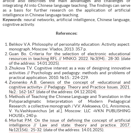
article also describes the main advantages and challenges of
integrating AI into Chinese language teaching. The findings can serve
as a basis for further research on the application of artificial
intelligence in Chinese language teaching.
Keywords
: neural networks, artificial intelligence, Chinese language,
cognitive activity.
References:
Belikov V.A. Philosophy of personality education: Activity aspect:
monograph. Moscow: Vlados, 2013. 357 p.
Guan Bo. Criteria for the selection of electronic educational
resources in teaching RFL // MNKO. 2022. №3(94).: 28-30
. (date
of the address: 14.01.2025).
Zhukova T.V. Cognitive interest as a way of designing innovative
activities // Psychology and pedagogy: methods and problems of
practical application. 2010. №15.: 224-229.
Zvonenko A.B. Genesis of the concept of «educational and
cognitive activity» // Pedagogy. Theory and Practice Issues. 2021.
№2.: 162-167
. (date of the address: 04.12.2024).
Methods of Teaching the Chinese Language and Translation in the
Polyparadigmatic Interpretation of Modern Pedagogical
Research: a collective monograph / V.V. Alekseeva, O.L. Anisimova,
V. Yu.Vashkyavichus [et al.]. Moscow: LLC «VKN PUBLISHING
HOUSE», 240 p.
Morhat P.M. On the issue of defining the concept of artificial
intelligence // Law and state: theory and practice. 2017.
№12(156).: 25-32
. (date of the address: 14.01.2025).