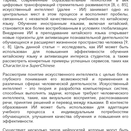
цифровых трансформаций стремительно развиваются [8, с. 85],
искусственный интеллект (далее – ИИ) занимает одно из
центральных мест в этом процессе и восполняет пробелы,
связанные с нехваткой качественных учебников по китайскому
языку. Обучение иностранным языкам, включая китайский,
становится все более востребованным в условиях глобализации.
Внедрение ИИ в преподавание китайского языка открывает
новые горизонты для активизации познавательной деятельности
обучающихся и расширяет жизненное пространство человека [9,
с. 8]. Цель данной статьи — исследовать, как ИИ может быть
использован для повышения эффективности обучения
китайскому языку и активизации интереса студентов, а также
рассмотреть конкретные примеры успешных сервисов, таких как
Character.io
и
SuperChinese
.
Рассмотрим понятие искусственного интеллекта с целью более
глубокого понимания его возможностей и применения в
различных сферах человеческой деятельности. Искусственный
интеллект – это теория и разработка компьютерных систем,
способных выполнять задачи, которые требуют человеческого
интеллекта, такие, как визуальное восприятие, распознавание
речи, принятие решений и перевод между языками. В контексте
образования ИИ может быть использован для адаптации
учебного процесса к индивидуальным потребностям
обучающихся, улучшения качества обучения и повышения его
эффективности.
Существует несколько типов нейросетей, которые могут быть