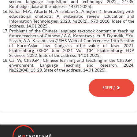
second language acquisition and technology. 2022.: 21-35.
Routledge
.(date of the address: 14.01.2025).
Kuhail M.A., Alturki N., Alramlawi S., Alhejori K. Interacting with
educational chatbots: A systematic review. Education and
Information Technologies. 2023. №28(1).: 973-1018
. (date of the
address: 14.01.2025).
Problems of the Chinese language textbook content in teaching
future teachers of Chinese / A.A. Kazantseva, Yu.B. Dyundik, E.Yu.
Sizykh, A.A. Kazantseva // SHS Web of Conferences: 14th Session
of Euro-Asian Law Congress «The value of law» 2021,
Ekaterinburg, 03-04 June 2021. Vol. 134. Ekaterinburg: EDP
Sciences, 2022
. (date of the address: 14.01.2025).
Cai W. ChatGPT Chinese learning and teaching in the ChatGPT
environment. Language Teaching and Research. 2024.
№222(04).:13-23
. (date of the address: 14.01.2025).
ВПЕРЕД