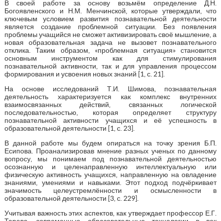
В своей работе за основу возьмём определение Д.Н.
Богоявленского и Н.М. Менчинской, которые утверждали, что
ключевым условием развития познавательной деятельности
является создание проблемной ситуации. Без появления
проблемы учащийся не сможет активизировать своё мышление, а
новая образовательная задача не вызовет познавательного
отклика. Таким образом, «проблемная ситуация» становится
основным инструментом как для стимулирования
познавательной активности, так и для управления процессом
формирования и усвоения новых знаний [1, с. 21].
На основе исследований Т.И. Шимова, познавательная
деятельность характеризуется как комплекс внутренних
взаимосвязанных действий, связанных логической
последовательностью, которая определяет структуру
познавательной активности учащихся и её успешность в
образовательной деятельности [1, с. 23].
В данной работе мы будем опираться на точку зрения Б.П.
Есипова. Проанализировав мнение разных ученых по данному
вопросу, мы понимаем под познавательной деятельностью
осознанную и целенаправленную интеллектуальную или
физическую активность учащихся, направленную на овладение
знаниями, умениями и навыками. Этот подход подчёркивает
значимость целеустремлённости и осмысленности в
образовательной деятельности [3, с. 229].
Учитывая важность этих аспектов, как утверждает профессор Е.Г.
Тарева, современные образовательные технологии в век