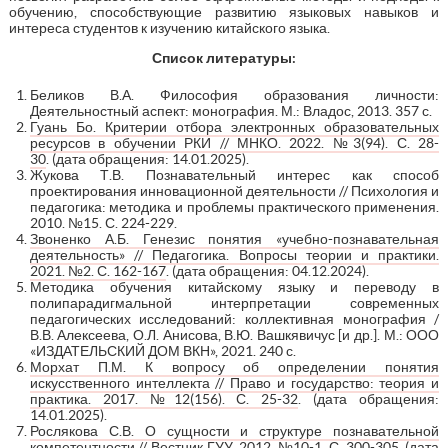
обучению, способствующие развитию языковых навыков и
интереса студентов к изучению китайского языка.
Список литературы:
Беликов В.А. Философия образования личности:
Деятельностный аспект: монография. М.: Владос, 2013. 357 с.
Гуань Бо. Критерии отбора электронных образовательных
ресурсов в обучении РКИ // МНКО. 2022. №3(94). С. 28-
30
. (дата обращения: 14.01.2025).
Жукова Т.В. Познавательный интерес как способ
проектирования инновационной деятельности // Психология и
педагогика: методика и проблемы практического применения.
2010. №15. С. 224-229.
Звоненко А.Б. Генезис понятия «учебно-познавательная
деятельность» // Педагогика. Вопросы теории и практики.
2021. №2. С. 162-167
. (дата обращения: 04.12.2024).
Методика обучения китайскому языку и переводу в
полипарадигмальной интерпретации современных
педагогических исследований: коллективная монография /
В.В. Алексеева, О.Л. Анисова, В.Ю. Вашкявичус [и др.]. М.: ООО
«ИЗДАТЕЛЬСКИЙ ДОМ ВКН», 2021. 240 с.
Морхат П.М. К вопросу об определении понятия
искусственного интеллекта // Право и государство: теория и
практика. 2017. №12(156). С. 25-32
. (дата обращения:
14.01.2025).
Рослякова С.В. О сущности и структуре познавательной
компетентности // Вестник ГУУ, 2012. №10-1. С. 300-305
. (дата