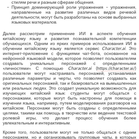
стилям речи и разным сферам общения.
Принцип доминирующей роли упражнения – упражнения,
направленные на развитие различных видов речевой
деятельности, могут быть разработаны на основе выбранных
языковых материалов.
Далее рассмотрим применение ИИ в аспекте обучения
китайскому языку и развития познавательной компетенции
обучающихся. Одним из ярких примеров использования ИИ в
обучении китайскому языку является сервис
Character.ai
. Это
интернет-приложение с функциями чат-бота, основанное на
нейронной языковой модели, которое позволяет пользователям
создавать уникальных персонажей с определенными
«личностями». С помощью
Character.ai
(
https://character.ai/
)
пользователи могут настраивать персонажей, устанавливая
различные параметры и черты, что позволяет создавать как
оригинальных персонажей, так и базироваться на вымышленных
или реальных людях. Это создает уникальную возможность для
изучающих китайский язык: студенты могут общаться с
персонажами, которые могут быть настроены для помощи в
изучении языка, например, путем моделирования разговоров на
китайском. Персонажи могут быть созданы с определенными
целями, такими как помощь в творчестве или ведение текстовой
ролевой игры, что делает процесс обучения более
увлекательным и интерактивным.
Кроме того, пользователи могут не только общаться с одним
персонажем, но и организовывать групповые чаты, в которых