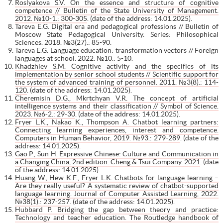
Roslyakova S.V. On the essence and structure of cognitive
competence // Bulletin of the State University of Management.
2012. №10-1.: 300-305
. (date of the address: 14.01.2025).
Tareva E.G. Digital era and pedagogical professions // Bulletin of
Moscow State Pedagogical University. Series: Philosophical
Sciences. 2018. №3(27).: 85-90.
Tareva E.G. Language education: transformation vectors // Foreign
languages at school. 2022. №10.: 5-10.
Khadzhiev S.M. Cognitive activity and the specifics of its
implementation by senior school students // Scientific support for
the system of advanced training of personnel. 2011. №3(8).: 114-
120
. (date of the address: 14.01.2025).
Cheremisin D.G., Mkrtchyan V.R. The concept of artificial
intelligence systems and their classification // Symbol of Science.
2023. №6-2.: 29-30
. (date of the address: 14.01.2025).
Fryer L.K., Nakao K., Thompson A. Chatbot learning partners:
Connecting learning experiences, interest and competence.
Computers in Human Behavior, 2019. №93.: 279-289
. (date of the
address: 14.01.2025).
Gao P., Sun H. Expressive Chinese: Culture and Communication in
a Changing China, 2nd edition. Cheng & Tsui Company. 2021
. (date
of the address: 14.01.2025).
Huang W., Hew K.F., Fryer L.K. Chatbots for language learning –
Are they really useful? A systematic review of chatbot-supported
language learning. Journal of Computer Assisted Learning, 2022.
№38(1).: 237-257
. (date of the address: 14.01.2025).
Hubbard P. Bridging the gap between theory and practice:
Technology and teacher education. The Routledge handbook of