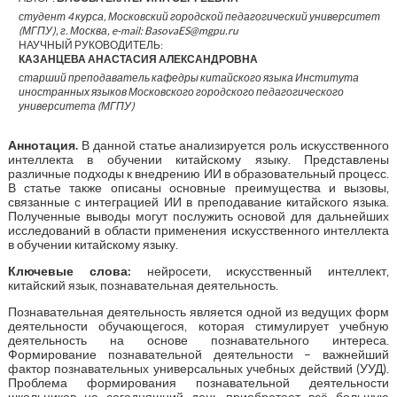
студент 4 курса, Московский городской педагогический университет
(МГПУ), г. Москва, e-mail: BasovaES@mgpu.ru
НАУЧНЫЙ РУКОВОДИТЕЛЬ:
КАЗАНЦЕВА АНАСТАСИЯ АЛЕКСАНДРОВНА
старший преподаватель кафедры китайского языка Института
иностранных языков Московского городского педагогического
университета (МГПУ)
Аннотация.
В данной статье анализируется роль искусственного
интеллекта в обучении китайскому языку. Представлены
различные подходы к внедрению ИИ в образовательный процесс.
В статье также описаны основные преимущества и вызовы,
связанные с интеграцией ИИ в преподавание китайского языка.
Полученные выводы могут послужить основой для дальнейших
исследований в области применения искусственного интеллекта
в обучении китайскому языку.
Ключевые слова:
нейросети, искусственный интеллект,
китайский язык, познавательная деятельность.
Познавательная деятельность является одной из ведущих форм
деятельности обучающегося, которая стимулирует учебную
деятельность на основе познавательного интереса.
Формирование познавательной деятельности – важнейший
фактор познавательных универсальных учебных действий (УУД).
Проблема формирования познавательной деятельности
школьников на сегодняшний день приобретает всё большую