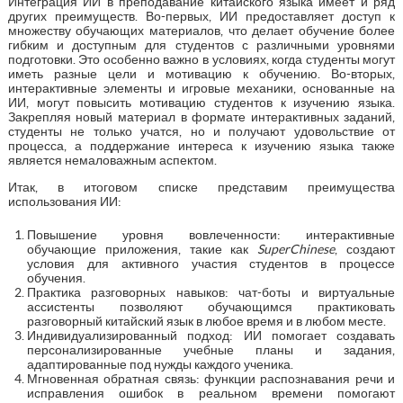
Интеграция ИИ в преподавание китайского языка имеет и ряд
других преимуществ. Во-первых, ИИ предоставляет доступ к
множеству обучающих материалов, что делает обучение более
гибким и доступным для студентов с различными уровнями
подготовки. Это особенно важно в условиях, когда студенты могут
иметь разные цели и мотивацию к обучению. Во-вторых,
интерактивные элементы и игровые механики, основанные на
ИИ, могут повысить мотивацию студентов к изучению языка.
Закрепляя новый материал в формате интерактивных заданий,
студенты не только учатся, но и получают удовольствие от
процесса, а поддержание интереса к изучению языка также
является немаловажным аспектом.
Итак, в итоговом списке представим преимущества
использования ИИ:
Повышение уровня вовлеченности: интерактивные
обучающие приложения, такие как
SuperChinese
, создают
условия для активного участия студентов в процессе
обучения.
Практика разговорных навыков: чат-боты и виртуальные
ассистенты позволяют обучающимся практиковать
разговорный китайский язык в любое время и в любом месте.
Индивидуализированный подход: ИИ помогает создавать
персонализированные учебные планы и задания,
адаптированные под нужды каждого ученика.
Мгновенная обратная связь: функции распознавания речи и
исправления ошибок в реальном времени помогают