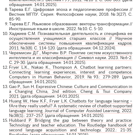
обращения: 14.01.2025).
Тарева Е.Г. Цифровая эпоха и педагогические профессии //
Вестник МГПУ. Серия: Философские науки, 2018. №3(27). С.
85-90.
Тарева Е.Г. Языковое образование: векторы трансформации //
Иностранные языки в школе. 2022. №10. С. 5-10.
Хаджиев С.М. Познавательная деятельность и специфика ее
осуществления учащимися старших классов // Научное
обеспечение системы повышения квалификации кадров.
2011. №3(8). С. 114-120
. (дата обращения: 04.12.2024).
Черемисин Д.Г., Мкртчян В.Р. Понятие систем искусственного
интеллекта и их классификация // Символ науки. 2023. №6-2.
С. 29-30
. (дата обращения: 14.01.2025).
Fryer L.K., Nakao K., Thompson A. Chatbot learning partners:
Connecting learning experiences, interest and competence.
Computers in Human Behavior, 2019. №93.: 279-289
. (дата
обращения: 14.01.2025).
Gao P., Sun H. Expressive Chinese: Culture and Communication in
a Changing China, 2nd edition. Cheng & Tsui Company.
2021
. (дата обращения: 14.01.2025).
Huang W., Hew K.F., Fryer L.K. Chatbots for language learning –
fAre they really useful? A systematic review of chatbot-supported
language learning. Journal of Computer Assisted Learning, 2022.
№38(1).: 237–257
. (дата обращения: 14.01.2025).
Hubbard P. Bridging the gap between theory and practice:
Technology and teacher education. The Routledge handbook of
second language acquisition and technology. 2022.: 21-35.
Routledge
. (дата обращения: 14.01.2025).