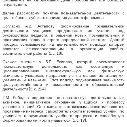
актуальность.
Далее рассмотрим понятие познавательной деятельности с
целью более глубокого понимания данного феномена.
Согласно А.В. Астапову, формирование познавательной
деятельности учащихся предполагает их участие, под
руководством педагога, в решении новых познавательных и
практических задач в строго определённой системе. Данный
процесс основывается на деятельностном подходе, который
является основополагающим в организации учебно-
воспитательной работы [1, с. 18].
Схожее мнение у Б.П. Есипова, который рассматривает
познавательную деятельность как осознанную и
целенаправленную интеллектуальную или физическую
активность учащихся, направленную на овладение знаниями,
умениями и навыками. Этот подход подчёркивает значимость
целеустремлённости и осмысленности в образовательной
деятельности [3, с. 224].
Г.М. Лебедев определяет познавательную деятельность как
активное, инициативное отношение учащихся к процессу
усвоения знаний. Он отмечает, что важным аспектом является
проявление интереса, самостоятельности и волевых усилий, что
усиливает продуктивность учебного процесса и способствует
формированию личности учащегося [1, с. 19].