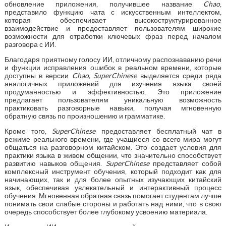
обновление приложения, получившее название
Chao
,
представило функцию чата с искусственным интеллектом,
которая обеспечивает высокоструктурированное
взаимодействие и предоставляет пользователям широкие
возможности для отработки ключевых фраз перед началом
разговора с ИИ.
Благодаря приятному голосу ИИ, отличному распознаванию речи
и функции исправления ошибок в реальном времени, которые
доступны в версии
Chao, SuperChinese
выделяется среди ряда
аналогичных приложений для изучения языка своей
продуманностью и эффективностью. Это приложение
предлагает пользователям уникальную возможность
практиковать разговорные навыки, получая мгновенную
обратную связь по произношению и грамматике.
Кроме того,
SuperChinese
предоставляет бесплатный чат в
режиме реального времени, где учащиеся со всего мира могут
общаться на разговорном китайском. Это создает условия для
практики языка в живом общении, что значительно способствует
развитию навыков общения.
SuperChinese
представляет собой
комплексный инструмент обучения, который подходит как для
начинающих, так и для более опытных изучающих китайский
язык, обеспечивая увлекательный и интерактивный процесс
обучения. Мгновенная обратная связь помогает студентам лучше
понимать свои слабые стороны и работать над ними, что в свою
очередь способствует более глубокому усвоению материала.