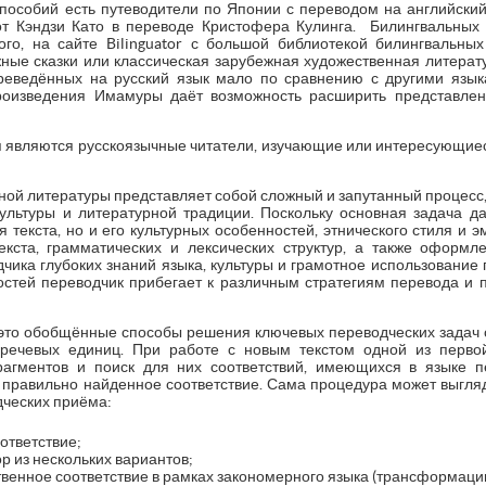
 пособий есть путеводители по Японии с переводом на английский
от Кэндзи Като в переводе Кристофера Кулинга. Билингвальных 
го, на сайте Bilinguator с большой библиотекой билингвальных
жные сказки или классическая зарубежная художественная литерату
еведённых на русский язык мало по сравнению с другими язык
оизведения Имамуры даёт возможность расширить представлен
 являются русскоязычные читатели, изучающие или интересующиес
ной литературы представляет собой сложный и запутанный процесс
культуры и литературной традиции. Поскольку основная задача д
текста, но и его культурных особенностей, этнического стиля и эм
екста, грамматических и лексических структур, а также оформл
дчика глубоких знаний языка, культуры и грамотное использование
тей переводчик прибегает к различным стратегиям перевода и 
 это обобщённые способы решения ключевых переводческих задач 
речевых единиц. При работе с новым текстом одной из перво
гментов и поиск для них соответствий, имеющихся в языке п
 правильно найденное соответствие. Сама процедура может выгляде
дческих приёма:
ответствие;
р из нескольких вариантов;
енное соответствие в рамках закономерного языка (трансформации) 