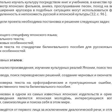
ельно изучать культуру посредством книг и учебников, в качестве 
мотр японских фильмов, анимэ, прослушивание песен, поход на вы
асширения кругозора в подобных ситуациях могут использоваться ф
ленность и непохожесть русской и японской культуры [12, с. 96 ].
цели проекта необходима постановка и решение следующих задач:
ющего специфику японского языка;
льного текста;
ковых особенностей;
ия текста по стандартам билингвального пособия для русскоязы
х особенностей.
новных
этапов
:
нализ произведения, изучение культурных реалий Японии, поиск тео
евода, поиск переводческих решений, создание черновых и окончате
оверка текста на орфографические и пунктуационные ошибки,
ственного текста билингвального пособия.
икован в одном из самых известных японских издательств и ори
зведения является японская молодёжь, интересующиеся воп
 самоизоляции и поиска себя в этом мире.
ведётся от первого лица за исключением диалогической речи, и отл