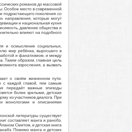
ссических романов до массовой
ы. Особое место в современной
ии подрастающего поколения со
х направления, которые могут
девиации и национальная кухня
висимость, давление общества и
ачительно влияют на подобного
еля и осмысление социальных,
телю мир ребёнка, выросшего в
заботой и фанатизмом, и между
а. Таким образом, главная цель
момента взросления, а вызвать
вает о своём жизненном пути.
я с каждой главой, тем самым
рая передаёт важные эпизоды
овятся более зрелыми, детская
ому из участников диалога. При
ими монологами и описаниями
понской литературы существует
иг составляет манга и ранобэ.
 Аланом Смитом, и детская книга
танабэ. Помимо манга и детских