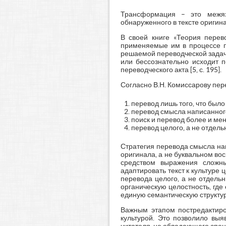
Трансформация – это межяз
обнаруженного в тексте оригинал
В своей книге «Теория перево
применяемые им в процессе пе
решаемой переводческой задачи
или бессознательно исходит п
переводческого акта [5, с. 195].
Согласно В.Н. Комиссарову пер
перевод лишь того, что был
перевод смысла написанного
поиск и перевод более и ме
перевод целого, а не отдель
Стратегия перевода смысла на
оригинала, а не буквальном во
средством выражения сложны
адаптировать текст к культуре
перевода целого, а не отдельн
органическую целостность, где
единую семантическую структур
Важным этапом постредактиро
культурой. Это позволило выя