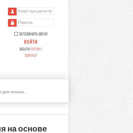
Email при регистрации
Пароль
ЗАПОМНИТЬ МЕНЯ
ВОЙТИ
ЗАБЫЛИ
ЛОГИН
/
ПАРОЛЬ
?
П
О
И
С
К
я на основе