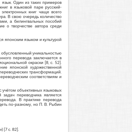
 язык. Один из таких примеров
книг в языковой паре русский-
 электронных книг чаще всего
ра. В свою очередь количество
ами, а билингвальных пособий
ие о творчестве автора среди
я японским языком и культурой
, обусловленный уникальностью
анного перевода заключается в
оциональной окраски [8, с. 52].
ение японской художественной
 переводческих трансформаций.
переводческим соответствиям и
с учётом объективных языковых
й задач переводчика является
еревода. В практике перевода
ть по-разному, но П. В. Рыбин
[7 с. 82].