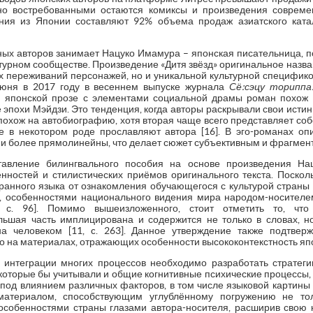
но востребованными остаются комиксы и произведения соврем
ния из Японии составляют 92% объема продаж азиатского ката
ых авторов занимает Нацуко Имамура – японская писательница, п
атурном сообществе. Произведение «Дитя звёзд» оригинальное назва
 переживаний персонажей, но и уникальной культурной специфико
июня в 2017 году в весеннем выпуске журнала
Сё:сэцу ториппа
й японской прозе с элементами социальной драмы роман похож
 эпохи Мэйдзи. Это тенденция, когда авторы раскрывали свои исти
охож на автобиографию, хотя вторая чаще всего представляет соб
е в некотором роде прославляют автора [16]. В эго-романах оп
они более прямолинейны, что делает сюжет субъективным и фрагмен
тавление билингвального пособия на основе произведения На
нностей и стилистических приёмов оригинального текста. Поскол
ранного языка от ознакомления обучающегося с культурой страны и
, особенностями национального видения мира народом-носител
 с. 96]. Помимо вышеизложенного, стоит отметить то, что
ольшая часть имплицирована и содержится не только в словах, н
на человеком [11, c. 263]. Данное утверждение также подтвер
о на материалах, отражающих особенности высококонтекстность япо
 интеграции многих процессов необходимо разработать стратег
 которые бы учитывали и общие когнитивные психические процессы,
од влиянием различных факторов, в том числе языковой картины м
атериалом, способствующим углублённому погружению не то
особенностями страны глазами автора-носителя, расширив свою