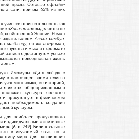
енной прозы. Сетевые офлайн-
лога сети, причем 63% из них
олучившая признательность как
ние «
Хоси-но
ко
» выделяется не
й, свойственной Японии. Роман
:
издательством
Асахи симбун
.
 на
сисё:сэцу
, он же эго-роман,
нные чувства и мысли в формате
ой записи о достигнутом успехе
исывается повседневная жизнь
тарным.
цуко Имамуры «Дитя звёзд» с
ьку в настоящее время тезис о
зучаемого языка, ее историей,
ем является общепризнанным в
 японская культура является
о и присутствует в физическом
ждает необходимость создания
нской культуры.
ии для наиболее продуктивного
 и индивидуальные когнитивные
ира [6, с. 249]. Билингвальные
лько в изучаемый язык, но и
 картину мира. Для расширения