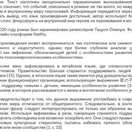
ре. Текст наполнен эмоционально окрашенными высказывани
 означает, что событий, описанных в романе не так много, но ка
м и внутреннему миру персонажей. Информация передаётся чере
ать вывод, что язык произведения доступный, автор использует 
слэнг, фокусируясь на внутренний мир героев, их переживания и мо
2020 году роман был экранизирован режиссёром Тацуси Оомори. Фи
лайн платформе Netflix.
 произведения может восприниматься, как поэтическое или симво
нного и недоступного, однако при более глубоком анализе у
т как эвфемизм, обозначающий детей с особенностями развития,
ими психоневрологическими особенностями.
олее явно зафиксировано в китайском языке, где словосоче
тизмом. Правительство Шанхая старается поддерживать людей
зни [15]. Однако, в японском языке также имеется ряд доказательс
Японии функционируют организации, использующие выражение 星の子
поддержку семьям с детьми, имеющим особенности развития [14]
ием, в котором рассказывается о жизни и воспитании особенного ре
видетельствует о том, что данное выражение употребимо в сов
ятие мира отличается от общепринятого. Следовательно, в конт
нную фразу следует интерпретировать не только как образное вы
изм. Используя эвфемизмы в речи, говорящие стремятся подде
орчить собеседника или косвенно оскорбить его. Они следуют правил
овые культурные стереотипы, пытаясь избежать прямого обоз
 или ином сообществе [1, с. 33].