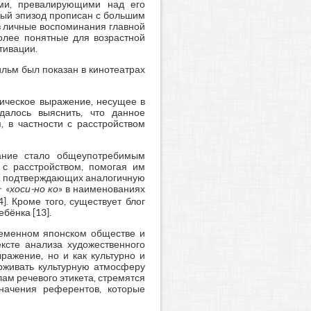
ями, превалирующими над его
ждый эпизод прописан с большим
з личные воспоминания главной
более понятные для возрастной
тивации.
льм был показан в кинотеатрах
лическое выражение, несущее в
далось выяснить, что данное
 в частности с расстройством
тание стало общеупотребимым
 с расстройством, помогая им
тв, подтверждающих аналогичную
 «
хоси-но ко
» в наименованиях
. Кроме того, существует блог
бёнка [13].
ременном японском обществе и
ексте анализа художественного
ражение, но и как культурно и
рживать культурную атмосферу
ам речевого этикета, стремятся
начения референтов, которые