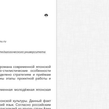
pu.ru
 педагогического университета
 романа современной японской
стилистические особенности
уделено стратегиям и приёмам
ены этапы проектной работы и
ременная молодёжная японская
понской культуры. Данный факт
кий язык. Согласно российским
исателей из других стран Азии