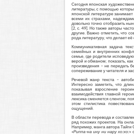
Сегодня японская художествен
литературы, с помощью которы
японской литературе занимает
всеми их страхами, надеждам
довольно точно отобразить ны
[2, с. 49]. Но также авторы ч
другие. Важно отметить, что 
рода литературу, что делает её
Коммуникативная задача текс
семейных и внутренних конфли
семье, где родители исповеду
верой и обманом; показать, ка
произведения – не передать б
сопереживание у читателя и за
Речевой жанр текста – автоб
Интересно заметить, что дли
показывая взросление герои
взаимодействия главной герои
лексика сменяется сленгом, по
этом стилистика повествова
ощущений.
В области перевода и составл
ряд похожих проектов. На он
Например, манга автора Тайги 
«
Риппа-на ину ни нару хо:хо:
» 