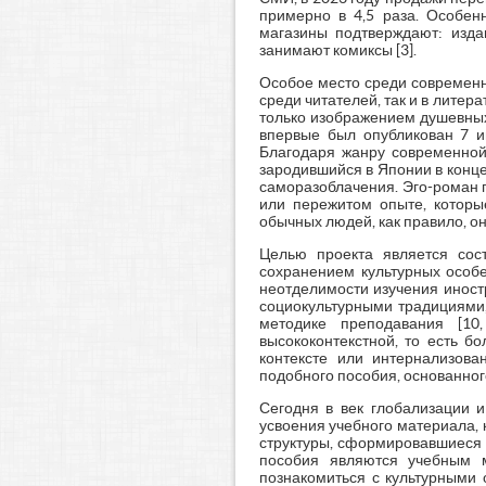
примерно в 4,5 раза. Особен
магазины подтверждают: изда
занимают комиксы [3].
Особое место среди современн
среди читателей, так и в литер
только изображением душевных
впервые был опубликован 7 
Благодаря жанру современно
зародившийся в Японии в конце
саморазоблачения. Эго-роман п
или пережитом опыте, которы
обычных людей, как правило, 
Целью проекта является сос
сохранением культурных особе
неотделимости изучения иност
социокультурными традициями
методике преподавания [10,
высококонтекстной, то есть б
контексте или интернализова
подобного пособия, основанног
Сегодня в век глобализации и
усвоения учебного материала,
структуры, сформировавшиеся п
пособия являются учебным м
познакомиться с культурными 