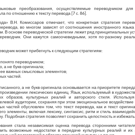
ыковые преобразования, осуществляемые переводчиком для п
а по отношению к тексту перевода [7 с. 86].
да» В.Н. Комиссаров отмечает, что конкретная стратегия пере
ревода, во многом зависят от соотношения иностранного языка
. В основе переводческой стратегии лежит ряд принципиальных уст
ереводчик. Они кажутся самоочевидными, хотя по-разному реал
еводчик может прибегнуть к следующим стратегиям:
о понято переводчиком;
, а не букв оригинала;
нее важных смысловых элементов;
ных частей.
писанного, а не букв оригинала основывается на приоритете перед
спроизведении лексических единиц. Язык, используемый в художеств
х образов, культурных реалий и авторского стиля. Использу
 целевой аудитории, сохраняя при этом эмоциональное воздействие
ых частей обусловлен том, что текст перевода, как и текст ориги
 его элементы, включая лексику, синтаксис, ритм и стиль взаимодей
у. Подобная стратегия позволяет сохранить целостность и избежат
вания стала независимая оценка перевода сторонними читател
вить возможные недостатки в передаче культурных реалий и их