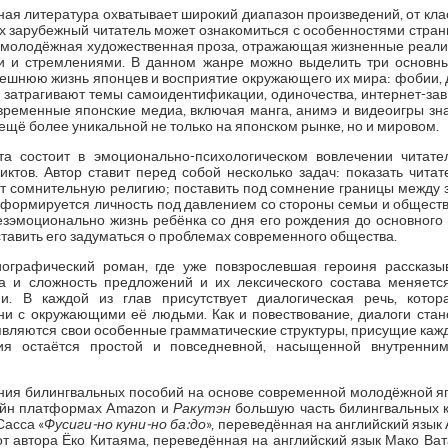
ная литература охватывает широкий диапазон произведений, от кла
х зарубежный читатель может ознакомиться с особенностями стран
 молодёжная художественная проза, отражающая жизненные реал
и и стремлениями. В данном жанре можно выделить три основны
нешнюю жизнь японцев и восприятие окружающего их мира: фобии, 
асто затрагивают темы самоидентификации, одиночества, интернет-за
современные японские медиа, включая манга, анимэ и видеоигры зн
 ещё более уникальной не только на японском рынке, но и мировом.
та состоит в эмоционально-психологическом вовлечении читат
ктов. Автор ставит перед собой несколько задач: показать чита
ют сомнительную религию; поставить под сомнение границы между 
к формируется личность под давлением со стороны семьи и обществ
езэмоционально жизнь ребёнка со дня его рождения до основного 
ставить его задуматься о проблемах современного общества.
иографический роман, где уже повзрослевшая героиня рассказы
на и сложность предложений и их лексического состава меняетс
ни. В каждой из глав присутствует диалогическая речь, кото
ни с окружающими её людьми. Как и повествование, диалоги стан
являются свои особенные грамматические структуры, присущие кажд
ния остаётся простой и повседневной, насыщенной внутренн
ения билингвальных пособий на основе современной молодёжной я
лайн платформах Amazon и
Ракутэн
большую часть билингвальных кн
Сасса «
Фусиги-но куни-но ба:до
», переведённая на английский язык
от автора Ёко Китаяма, переведённая на английский язык Мако Ва