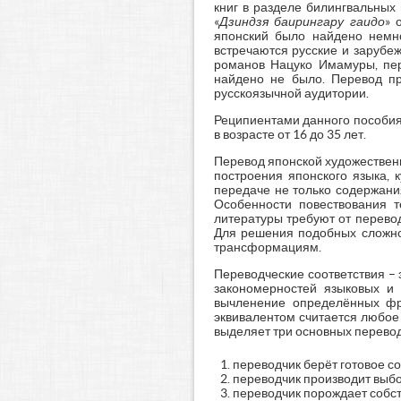
книг в разделе билингвальных
«
Дзиндзя баирингару гаидо
» 
японский было найдено немно
встречаются русские и зарубе
романов Нацуко Имамуры, пер
найдено не было. Перевод пр
русскоязычной аудитории.
Реципиентами данного пособия
в возрасте от 16 до 35 лет.
Перевод японской художествен
построения японского языка, 
передаче не только содержания 
Особенности повествования т
литературы требуют от перево
Для решения подобных сложнос
трансформациям.
Переводческие соответствия –
закономерностей языковых и 
вычленение определённых фра
эквивалентом считается любое
выделяет три основных перево
переводчик берёт готовое со
переводчик производит выбо
переводчик порождает собств