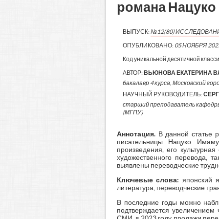
романа Нацуко
ВЫПУСК:
№12(80) ИССЛЕДОВАН
ОПУБЛИКОВАНО:
05 НОЯБРЯ 202
Код уникальной десятичной класс
АВТОР:
ВЬЮНОВА ЕКАТЕРИНА 
бакалавр 4 курса, Московский гор
НАУЧНЫЙ РУКОВОДИТЕЛЬ:
СЕРГ
старший преподаватель кафедры
(МГПУ)
Аннотация
.
В данной статье р
писательницы Нацуко Имаму
произведения, его культурна
художественного перевода, т
выявлены переводческие трудн
Ключевые слова:
японский я
литература, переводческие тр
В последние годы можно наблю
подтверждается увеличением ч
СМИ, в 2023 году продажи пер