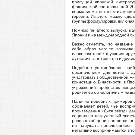
присущей японской литерату
фактической составляющей. Это
вниманием к деталям и эмоция
героини. Из этого можно сдел
группы формулировки, включая 
Помимо печатного выпуска, в 
Японии и на международной он
Важно отметить, что название
себе образ чего-то возвыше
словосочетание функционируе
аутистического спектра и друг
Подобное употребление наиб
обозначением для детей с ау
участвовать в общественной жи
коннотацию. В частности, в 
учреждений, предоставляющих 
родителей с аналогичным назван
Наличие подобных примеров с
обозначает детей, чьё воспри
произведения «Дитя звёзд» да
социально нагруженный эвфем
речевого общения, не желая ог
не нарушать появляющиеся н
негативно воспринимаются в том