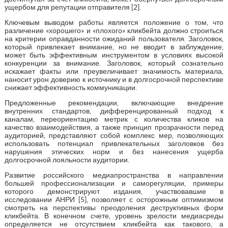
ущербом для репутации отправителя [2].
Ключевым выводом работы является положение о том, что
различение «хорошего» и «плохого» кликбейта должно строиться
на критерии оправданности ожиданий пользователя. Заголовок,
который привлекает внимание, но не вводит в заблуждение,
может быть эффективным инструментом в условиях высокой
конкуренции за внимание. Заголовок, который сознательно
искажает факты или преувеличивает значимость материала,
наносит урон доверию к источнику и в долгосрочной перспективе
снижает эффективность коммуникации.
Предложенные рекомендации, включающие внедрение
внутренних стандартов, дифференцированный подход к
каналам, переориентацию метрик с количества кликов на
качество взаимодействия, а также принцип прозрачности перед
аудиторией, представляют собой комплекс мер, позволяющих
использовать потенциал привлекательных заголовков без
нарушения этических норм и без нанесения ущерба
долгосрочной лояльности аудитории.
Развитие российского медиапространства в направлении
большей профессионализации и саморегуляции, примеры
которого демонстрируют издания, участвовавшие в
исследовании АНРИ [5], позволяет с осторожным оптимизмом
смотреть на перспективы преодоления деструктивных форм
кликбейта. В конечном счете, уровень зрелости медиасреды
определяется не отсутствием кликбейта как такового, а