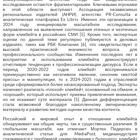
исследования остаются фрагментарными. Ключевыми игроками
в этой области выступают Ассоциация независимых
региональных издателей (АНРИ), агентство PR-Consulta и
аналитическая платформа Ex Libris. Именно эти организации в
2024 году инициировали масштабное исследование,
направленное на выявление соотношения этичных и неэтичных
форм кликбейта в российских СМИ [5]. Кроме того, экспертные
оценки по данной теме регулярно публикуются в деловых
изданиях, таких как РБК Компании [6], что свидетельствует о
высокой практической значимости вопроса для
профессионального сообщества. Изменения последних лет в
восприятии и использовании кликбейта демонстрируют
отчетливую тенденцию к профессионализации дискурса. Если в
период 2020-2022 годов кликбейт воспринимался
преимущественно как негативное явление, синоним «желтой
прессы» и манипуляции, то к 2024-2025 годам в отраслевой
среде сформировался более нюансированный подход. Эксперты
начинают различать «плохой» кликбейт, основанный на обмане, и
«хороший», который использует приемы привлечения внимания,
но не искажает сути материала [5]. Данная дифференциация
стала возможной благодаря накопленному эмпирическому
материалу и развитию методик оценки качества контента.
Российский и мировой опыт в отношении кликбейта
обнаруживает как общие черты, так и существенные различия. В
глобальном масштабе, как отмечает Мортен Педерсен в
аналитической статье для MediaPost, медиаиндустрия
сталкивается с проблемой «заимствования у будущего»: кликбейт