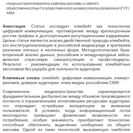
старший преподаватель кафедры рекламы и связей с
общественностью Государственного университета управления (ГУУ)
MBA
Аннотация
. Статья исследует кликбейт как технологию
цифровой коммуникации: противоречие между краткосрочным
ростом трафика и долгосрочными репутационными издержками.
Целью статьи является анализ двойственной природы кликбейта,
его институционализации в российской медиасреде и критериев
различия этичных и неэтичных форм. Методологическая база:
вторичный анализ данных, российские и международные кейсы,
включая отраслевую саморегуляцию и профстандарты.
Результат – рекомендации по использованию кликбейтных
заголовков без ущерба для лояльности аудитории.
Ключевые слова:
кликбейт, цифровая коммуникация, кликаут-
реклама, доверие аудитории, этика медиа, российские СМИ.
Современное медиапространство характеризуется
фундаментальным дисбалансом между объемом производимого
контента и ограниченными когнитивными ресурсами аудитории,
что порождает острейшую конкуренцию за внимание
пользователя. В условиях, когда информационный поток
многократно превышает физические возможности его
потребления, особую значимость приобретают технологии,
способные обеспечить выделение сообщения из общего
массива. Одной из таких технологий, вызывающих наиболее