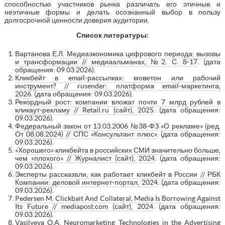
способностью участников рынка различать его этичные и
неэтичные формы и делать осознанный выбор в пользу
долгосрочной ценности доверия аудитории.
Список литературы:
Вартанова Е.Л. Медиаэкономика цифрового периода: вызовы
и трансформации // медиаальманах, №2. С. 8-17
. (дата
обращения: 09.03.2026).
Кликбейт в email-рассылках: моветон или рабочий
инструмент? // rusender: платформа email-маркетинга,
2026
. (дата обращения: 09.03.2026).
Рекордный рост: компании вложат почти 7 млрд рублей в
кликаут-рекламу // Retail.ru (сайт), 2025
. (дата обращения:
09.03.2026).
Федеральный закон от 13.03.2006 №38-ФЗ «О рекламе» (ред.
От 08.08.2024) // СПС «Консультант плюс»
. (дата обращения:
09.03.2026).
«Хорошего» кликбейта в российских СМИ значительно больше,
чем «плохого» // Журналист (сайт), 2024
. (дата обращения:
09.03.2026).
Эксперты рассказали, как работает кликбейт в России // РБК
Компании: деловой интернет-портал, 2024
. (дата обращения:
09.03.2026).
Pedersen M. Clickbait And Collateral, Media Is Borrowing Against
Its Future // mediapost.com (сайт), 2024
. (дата обращения:
09.03.2026).
Vasilyeva O.A. Neuromarketing Technologies in the Advertising