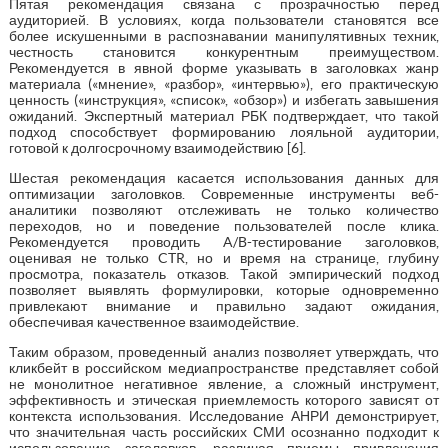
Пятая рекомендация связана с прозрачностью перед
аудиторией. В условиях, когда пользователи становятся все
более искушенными в распознавании манипулятивных техник,
честность становится конкурентным преимуществом.
Рекомендуется в явной форме указывать в заголовках жанр
материала («мнение», «разбор», «интервью»), его практическую
ценность («инструкция», «список», «обзор») и избегать завышения
ожиданий. Экспертный материал РБК подтверждает, что такой
подход способствует формированию лояльной аудитории,
готовой к долгосрочному взаимодействию [6].
Шестая рекомендация касается использования данных для
оптимизации заголовков. Современные инструменты веб-
аналитики позволяют отслеживать не только количество
переходов, но и поведение пользователей после клика.
Рекомендуется проводить A/B-тестирование заголовков,
оценивая не только CTR, но и время на странице, глубину
просмотра, показатель отказов. Такой эмпирический подход
позволяет выявлять формулировки, которые одновременно
привлекают внимание и правильно задают ожидания,
обеспечивая качественное взаимодействие.
Таким образом, проведенный анализ позволяет утверждать, что
кликбейт в российском медиапространстве представляет собой
не монолитное негативное явление, а сложный инструмент,
эффективность и этическая приемлемость которого зависят от
контекста использования. Исследование АНРИ демонстрирует,
что значительная часть российских СМИ осознанно подходит к
использованию заголовков, различая приемы привлечения