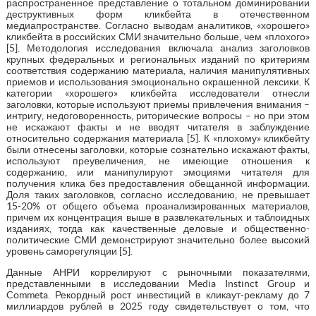
распространенное представление о тотальном доминировании
деструктивных форм кликбейта в отечественном
медиапространстве. Согласно выводам аналитиков, «хорошего»
кликбейта в российских СМИ значительно больше, чем «плохого»
[5]. Методология исследования включала анализ заголовков
крупных федеральных и региональных изданий по критериям
соответствия содержанию материала, наличия манипулятивных
приемов и использования эмоционально окрашенной лексики. К
категории «хорошего» кликбейта исследователи отнесли
заголовки, которые используют приемы привлечения внимания –
интригу, недоговоренность, риторические вопросы – но при этом
не искажают факты и не вводят читателя в заблуждение
относительно содержания материала [5]. К «плохому» кликбейту
были отнесены заголовки, которые сознательно искажают факты,
используют преувеличения, не имеющие отношения к
содержанию, или манипулируют эмоциями читателя для
получения клика без предоставления обещанной информации.
Доля таких заголовков, согласно исследованию, не превышает
15-20% от общего объема проанализированных материалов,
причем их концентрация выше в развлекательных и таблоидных
изданиях, тогда как качественные деловые и общественно-
политические СМИ демонстрируют значительно более высокий
уровень саморегуляции [5].
Данные АНРИ коррелируют с рыночными показателями,
представленными в исследовании Media Instinct Group и
Commeta. Рекордный рост инвестиций в кликаут-рекламу до 7
миллиардов рублей в 2025 году свидетельствует о том, что