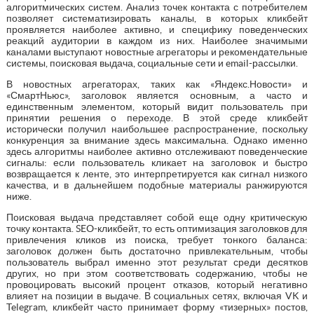
алгоритмических систем. Анализ точек контакта с потребителем
позволяет систематизировать каналы, в которых кликбейт
проявляется наиболее активно, и специфику поведенческих
реакций аудитории в каждом из них. Наиболее значимыми
каналами выступают новостные агрегаторы и рекомендательные
системы, поисковая выдача, социальные сети и email-рассылки.
В новостных агрегаторах, таких как «Яндекс.Новости» и
«СмартНьюс», заголовок является основным, а часто и
единственным элементом, который видит пользователь при
принятии решения о переходе. В этой среде кликбейт
исторически получил наибольшее распространение, поскольку
конкуренция за внимание здесь максимальна. Однако именно
здесь алгоритмы наиболее активно отслеживают поведенческие
сигналы: если пользователь кликает на заголовок и быстро
возвращается к ленте, это интерпретируется как сигнал низкого
качества, и в дальнейшем подобные материалы ранжируются
ниже.
Поисковая выдача представляет собой еще одну критическую
точку контакта. SEO-кликбейт, то есть оптимизация заголовков для
привлечения кликов из поиска, требует тонкого баланса:
заголовок должен быть достаточно привлекательным, чтобы
пользователь выбрал именно этот результат среди десятков
других, но при этом соответствовать содержанию, чтобы не
провоцировать высокий процент отказов, который негативно
влияет на позиции в выдаче. В социальных сетях, включая VK и
Telegram, кликбейт часто принимает форму «тизерных» постов,