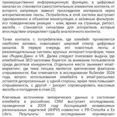
преимущественно информационную функцию, в цифровых
каналах он становится самостоятельным элементом контента, от
которого напрямую зависит прохождение материала через
алгоритмические ленты. Потребитель в этой системе выступает
одновременно и объектом манипуляции, и активным фильтром:
его поведенческие реакции – клик, время на странице, репост,
жалоба – становятся сигналами для алгоритмов, которые
впоследствии определяют судьбу аналогичного контента.
Точки контакта с потребителем, где кликбейт проявляется
наиболее активно, охватывают широкий спектр цифровых
каналов. В первую очередь это новостные ленты и
рекомендательные системы крупных интернет-платформ, таких
как «Яндекс.Дзен» и VK. Далее следуют поисковая выдача, где
кликбейтные SEO-заголовки борются за внимание пользователя
среди десятков конкурентов. Отдельное место занимает email-
маркетинг, где тема письма является критическим фактором
открываемости. Как отмечается в исследовании RuSender 2026
года, вопрос использования кликбейта в email-рассылках
остается дискуссионным: с одной стороны, яркая тема повышает
открываемость, с другой – рискует спровоцировать массовые
жалобы и попадание в спам [2].
Ключевым источником эмпирических данных о состоянии
кликбейта в российских СМИ выступает исследование,
проведенное в 2024 году Ассоциацией независимых
региональных издателей (АНРИ) совместно с PR-Consulta и Ex
Libris. Результаты этого исследования опровергают