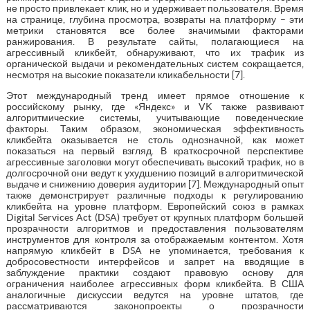
не просто привлекает клик, но и удерживает пользователя. Время
на странице, глубина просмотра, возвраты на платформу – эти
метрики становятся все более значимыми факторами
ранжирования. В результате сайты, полагающиеся на
агрессивный кликбейт, обнаруживают, что их трафик из
органической выдачи и рекомендательных систем сокращается,
несмотря на высокие показатели кликабельности [7].
Этот международный тренд имеет прямое отношение к
российскому рынку, где «Яндекс» и VK также развивают
алгоритмические системы, учитывающие поведенческие
факторы. Таким образом, экономическая эффективность
кликбейта оказывается не столь однозначной, как может
показаться на первый взгляд. В краткосрочной перспективе
агрессивные заголовки могут обеспечивать высокий трафик, но в
долгосрочной они ведут к ухудшению позиций в алгоритмической
выдаче и снижению доверия аудитории [7]. Международный опыт
также демонстрирует различные подходы к регулированию
кликбейта на уровне платформ. Европейский союз в рамках
Digital Services Act (DSA) требует от крупных платформ большей
прозрачности алгоритмов и предоставления пользователям
инструментов для контроля за отображаемым контентом. Хотя
напрямую кликбейт в DSA не упоминается, требования к
добросовестности интерфейсов и запрет на вводящие в
заблуждение практики создают правовую основу для
ограничения наиболее агрессивных форм кликбейта. В США
аналогичные дискуссии ведутся на уровне штатов, где
рассматриваются законопроекты о прозрачности