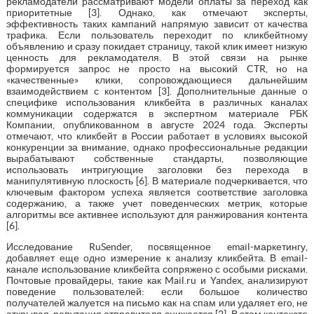
рекламодатели рассматривают модели оплаты за переход как
приоритетные [3]. Однако, как отмечают эксперты,
эффективность таких кампаний напрямую зависит от качества
трафика. Если пользователь переходит по кликбейтному
объявлению и сразу покидает страницу, такой клик имеет низкую
ценность для рекламодателя. В этой связи на рынке
формируется запрос не просто на высокий CTR, но на
«качественные» клики, сопровождающиеся дальнейшим
взаимодействием с контентом [3]. Дополнительные данные о
специфике использования кликбейта в различных каналах
коммуникации содержатся в экспертном материале РБК
Компании, опубликованном в августе 2024 года. Эксперты
отмечают, что кликбейт в России работает в условиях высокой
конкуренции за внимание, однако профессиональные редакции
вырабатывают собственные стандарты, позволяющие
использовать интригующие заголовки без перехода в
манипулятивную плоскость [6]. В материале подчеркивается, что
ключевым фактором успеха является соответствие заголовка
содержанию, а также учет поведенческих метрик, которые
алгоритмы все активнее используют для ранжирования контента
[6].
Исследование RuSender, посвященное email-маркетингу,
добавляет еще одно измерение к анализу кликбейта. В email-
канале использование кликбейта сопряжено с особыми рисками.
Почтовые провайдеры, такие как Mail.ru и Yandex, анализируют
поведение пользователей: если большое количество
получателей жалуется на письмо как на спам или удаляет его, не
открывая, репутация отправителя снижается [2]. В этом контексте