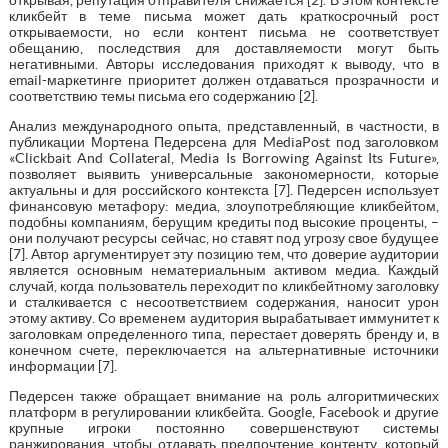
кликбейт в теме письма может дать краткосрочный рост
открываемости, но если контент письма не соответствует
обещанию, последствия для доставляемости могут быть
негативными. Авторы исследования приходят к выводу, что в
email-маркетинге приоритет должен отдаваться прозрачности и
соответствию темы письма его содержанию [2].
Анализ международного опыта, представленный, в частности, в
публикации Мортена Педерсена для MediaPost под заголовком
«Clickbait And Collateral, Media Is Borrowing Against Its Future»,
позволяет выявить универсальные закономерности, которые
актуальны и для российского контекста [7]. Педерсен использует
финансовую метафору: медиа, злоупотребляющие кликбейтом,
подобны компаниям, берущим кредиты под высокие проценты, –
они получают ресурсы сейчас, но ставят под угрозу свое будущее
[7]. Автор аргументирует эту позицию тем, что доверие аудитории
является основным нематериальным активом медиа. Каждый
случай, когда пользователь переходит по кликбейтному заголовку
и сталкивается с несоответствием содержания, наносит урон
этому активу. Со временем аудитория вырабатывает иммунитет к
заголовкам определенного типа, перестает доверять бренду и, в
конечном счете, переключается на альтернативные источники
информации [7].
Педерсен также обращает внимание на роль алгоритмических
платформ в регулировании кликбейта. Google, Facebook и другие
крупные игроки постоянно совершенствуют системы
ранжирования, чтобы отдавать предпочтение контенту, который