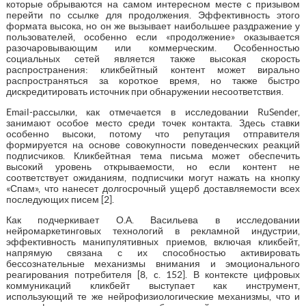
которые обрываются на самом интересном месте с призывом
перейти по ссылке для продолжения. Эффективность этого
формата высока, но он же вызывает наибольшее раздражение у
пользователей, особенно если «продолжение» оказывается
разочаровывающим или коммерческим. Особенностью
социальных сетей является также высокая скорость
распространения: кликбейтный контент может вирально
распространяться за короткое время, но также быстро
дискредитировать источник при обнаружении несоответствия.
Email-рассылки, как отмечается в исследовании RuSender,
занимают особое место среди точек контакта. Здесь ставки
особенно высоки, потому что репутация отправителя
формируется на основе совокупности поведенческих реакций
подписчиков. Кликбейтная тема письма может обеспечить
высокий уровень открываемости, но если контент не
соответствует ожиданиям, подписчики могут нажать на кнопку
«Спам», что нанесет долгосрочный ущерб доставляемости всех
последующих писем [2].
Как подчеркивает О.А. Васильева в исследовании
нейромаркетинговых технологий в рекламной индустрии,
эффективность манипулятивных приемов, включая кликбейт,
напрямую связана с их способностью активировать
бессознательные механизмы внимания и эмоционального
реагирования потребителя [8, c. 152]. В контексте цифровых
коммуникаций кликбейт выступает как инструмент,
использующий те же нейрофизиологические механизмы, что и