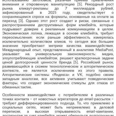
внимания и откровенную манипуляцию [5]. Рекордный рост
рынка кликаут-рекламы до 7 миллиардов рублей,
зафиксированный в 2025 году, свидетельствует о
сохраняющемся спросе на форматы, основанные на оплате за
переход [3]. Однако этот рост создает и риски, связанные с
распространением деструктивных форм кликбейта, которые
подрывают доверие к рекламным коммуникациям в целом.
Экономическая логика, лежащая в основе кликбейта, требует
переосмысления: если раньше эффективность измерялась
исключительно количеством кликов, то сегодня все большее
значение приобретают метрики качества взаимодействия.
Международный опыт, представленный в аналитике MediaPost,
указывает на универсальную закономерность: медиа,
злоупотребляющие кликбейтом, решают краткосрочные задачи
ценой долгосрочной ценности бренда [5]. Российский рынок,
развивающийся в схожем технологическом и алгоритмическом
контексте, не является исключением из этого правила.
Алгоритмические системы «Яндекса» и VK, подобно своим
западным аналогам, все активнее учитывают поведенческие
факторы, что создает экономические стимулы для отказа от
обманных тактик.
Особенности взаимодействия с потребителем в различных
точках контакта – от новостных агрегаторов до email-рассылок –
требуют дифференцированного подхода. То, что приемлемо в
социальных сетях, может быть неприемлемо в деловой
переписке, а высокая открываемость email-кампании,
достигнутая за счет кликбейта, может обернуться долгосрочным