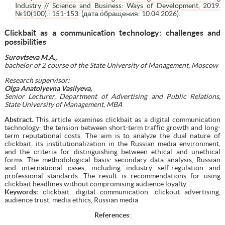
Industry // Science and Business: Ways of Development, 2019.
№10(100).: 151-153
. (дата обращения: 10.04.2026).
Clickbait as a communication technology: challenges and
possibilities
Surovtseva M.A.,
bachelor of 2 course of the
State University of Management, Moscow
Research supervisor:
Olga Anatolyevna Vasilyeva,
Senior Lecturer, Department of Advertising and Public Relations,
State University of Management, MBA
Abstract.
This article examines clickbait as a digital communication
technology: the tension between short-term traffic growth and long-
term reputational costs. The aim is to analyze the dual nature of
clickbait, its institutionalization in the Russian media environment,
and the criteria for distinguishing between ethical and unethical
forms. The methodological basis: secondary data analysis, Russian
and international cases, including industry self-regulation and
professional standards. The result is recommendations for using
clickbait headlines without compromising audience loyalty.
Keywords:
clickbait, digital communication, clickout advertising,
audience trust, media ethics, Russian media.
References
: