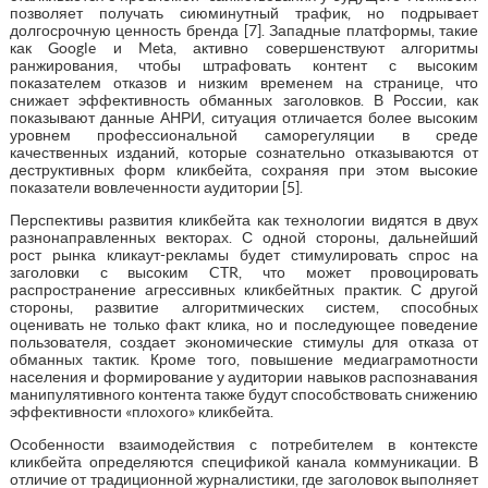
позволяет получать сиюминутный трафик, но подрывает
долгосрочную ценность бренда [7]. Западные платформы, такие
как Google и Meta, активно совершенствуют алгоритмы
ранжирования, чтобы штрафовать контент с высоким
показателем отказов и низким временем на странице, что
снижает эффективность обманных заголовков. В России, как
показывают данные АНРИ, ситуация отличается более высоким
уровнем профессиональной саморегуляции в среде
качественных изданий, которые сознательно отказываются от
деструктивных форм кликбейта, сохраняя при этом высокие
показатели вовлеченности аудитории [5].
Перспективы развития кликбейта как технологии видятся в двух
разнонаправленных векторах. С одной стороны, дальнейший
рост рынка кликаут-рекламы будет стимулировать спрос на
заголовки с высоким CTR, что может провоцировать
распространение агрессивных кликбейтных практик. С другой
стороны, развитие алгоритмических систем, способных
оценивать не только факт клика, но и последующее поведение
пользователя, создает экономические стимулы для отказа от
обманных тактик. Кроме того, повышение медиаграмотности
населения и формирование у аудитории навыков распознавания
манипулятивного контента также будут способствовать снижению
эффективности «плохого» кликбейта.
Особенности взаимодействия с потребителем в контексте
кликбейта определяются спецификой канала коммуникации. В
отличие от традиционной журналистики, где заголовок выполняет