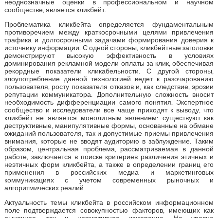
неоднозначные оценки в профессиональном и научном
сообществе, является кликбейт.
Проблематика кликбейта определяется фундаментальным
противоречием между краткосрочными целями привлечения
трафика и долгосрочными задачами формирования доверия к
источнику информации. С одной стороны, кликбейтные заголовки
демонстрируют высокую эффективность в условиях
доминирования рекламной модели оплаты за клик, обеспечивая
рекордные показатели кликабельности. С другой стороны,
злоупотребление данной технологией ведет к разочарованию
пользователя, росту показателя отказов и, как следствие, эрозии
репутации коммуникатора. Дополнительную сложность вносит
необходимость дифференциации самого понятия. Экспертное
сообщество и исследователи все чаще приходят к выводу, что
кликбейт не является монолитным явлением: существуют как
деструктивные, манипулятивные формы, основанные на обмане
ожиданий пользователя, так и допустимые приемы привлечения
внимания, которые не вводят аудиторию в заблуждение. Таким
образом, центральная проблема, рассматриваемая в данной
работе, заключается в поиске критериев различения этичных и
неэтичных форм кликбейта, а также в определении границ его
применения в российских медиа и маркетинговых
коммуникациях с учетом современных рыночных и
алгоритмических реалий.
Актуальность темы кликбейта в российском информационном
поле подтверждается совокупностью факторов, имеющих как
рыночное, так и нормативное измерение. На уровне