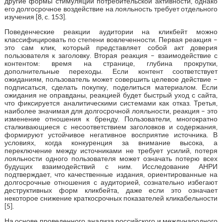
другие формы стимуляции потребительской активности, однако
его долгосрочное воздействие на лояльность требует отдельного
изучения [8, c. 153].
Поведенческие реакции аудитории на кликбейт можно
классифицировать по степени вовлеченности. Первая реакция –
это сам клик, который представляет собой акт доверия
пользователя к заголовку. Вторая реакция – взаимодействие с
контентом: время на странице, глубина прокрутки,
дополнительные переходы. Если контент соответствует
ожиданиям, пользователь может совершить целевое действие –
подписаться, сделать покупку, поделиться материалом. Если
ожидания не оправданы, реакцией будет быстрый уход с сайта,
что фиксируется аналитическими системами как отказ. Третья,
наиболее значимая для долгосрочной лояльности, реакция – это
изменение отношения к бренду. Пользователи, многократно
сталкивающиеся с несоответствием заголовков и содержания,
формируют устойчивое негативное восприятие источника. В
условиях, когда конкуренция за внимание высока, а
переключение между источниками не требует усилий, потеря
лояльности одного пользователя может означать потерю всех
будущих взаимодействий с ним. Исследование АНРИ
подтверждает, что качественные издания, ориентированные на
долгосрочные отношения с аудиторией, сознательно избегают
деструктивных форм кликбейта, даже если это означает
некоторое снижение краткосрочных показателей кликабельности
[5].
На основе проведенного анализа российского и международного