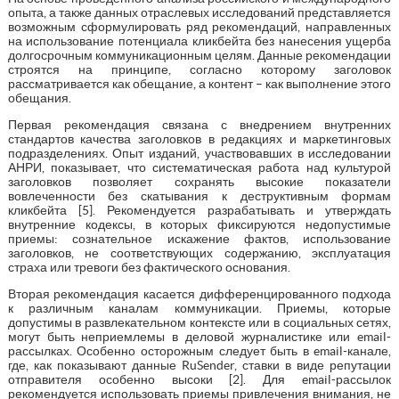
опыта, а также данных отраслевых исследований представляется
возможным сформулировать ряд рекомендаций, направленных
на использование потенциала кликбейта без нанесения ущерба
долгосрочным коммуникационным целям. Данные рекомендации
строятся на принципе, согласно которому заголовок
рассматривается как обещание, а контент – как выполнение этого
обещания.
Первая рекомендация связана с внедрением внутренних
стандартов качества заголовков в редакциях и маркетинговых
подразделениях. Опыт изданий, участвовавших в исследовании
АНРИ, показывает, что систематическая работа над культурой
заголовков позволяет сохранять высокие показатели
вовлеченности без скатывания к деструктивным формам
кликбейта [5]. Рекомендуется разрабатывать и утверждать
внутренние кодексы, в которых фиксируются недопустимые
приемы: сознательное искажение фактов, использование
заголовков, не соответствующих содержанию, эксплуатация
страха или тревоги без фактического основания.
Вторая рекомендация касается дифференцированного подхода
к различным каналам коммуникации. Приемы, которые
допустимы в развлекательном контексте или в социальных сетях,
могут быть неприемлемы в деловой журналистике или email-
рассылках. Особенно осторожным следует быть в email-канале,
где, как показывают данные RuSender, ставки в виде репутации
отправителя особенно высоки [2]. Для email-рассылок
рекомендуется использовать приемы привлечения внимания, не