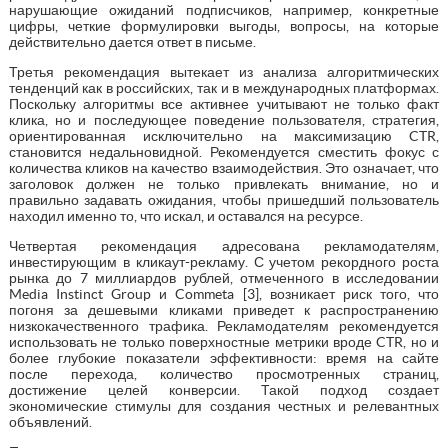
нарушающие ожиданий подписчиков, например, конкретные
цифры, четкие формулировки выгоды, вопросы, на которые
действительно дается ответ в письме.
Третья рекомендация вытекает из анализа алгоритмических
тенденций как в российских, так и в международных платформах.
Поскольку алгоритмы все активнее учитывают не только факт
клика, но и последующее поведение пользователя, стратегия,
ориентированная исключительно на максимизацию CTR,
становится недальновидной. Рекомендуется сместить фокус с
количества кликов на качество взаимодействия. Это означает, что
заголовок должен не только привлекать внимание, но и
правильно задавать ожидания, чтобы пришедший пользователь
находил именно то, что искал, и оставался на ресурсе.
Четвертая рекомендация адресована рекламодателям,
инвестирующим в кликаут-рекламу. С учетом рекордного роста
рынка до 7 миллиардов рублей, отмеченного в исследовании
Media Instinct Group и Commeta [3], возникает риск того, что
погоня за дешевыми кликами приведет к распространению
низкокачественного трафика. Рекламодателям рекомендуется
использовать не только поверхностные метрики вроде CTR, но и
более глубокие показатели эффективности: время на сайте
после перехода, количество просмотренных страниц,
достижение целей конверсии. Такой подход создает
экономические стимулы для создания честных и релевантных
объявлений.