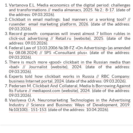
Vartanova E.L. Media economics of the digital period: challenges
and transformations // media almanacs, 2025. №2.: 8-17
. (date of
the address: 09.03.2026).
Clickbait in email mailings: bad manners or a working tool? //
rusender: email marketing platform, 2026
. (date of the address:
09.03.2026).
Record growth: companies will invest almost 7 billion rubles in
click-out advertising // Retail.ru (website), 2025
. (date of the
address: 09.03.2026).
Federal Law of 13.03.2006 №38-FZ «On Advertising» (as amended
by 08.08.2024) // SPS «Consultant plus»
. (date of the address:
09.03.2026).
There is much more «good» clickbait in the Russian media than
«bad» // Journalist (website), 2024
. (date of the address:
09.03.2026).
Experts told how clickbait works in Russia // RBC Company:
business Internet portal, 2024
. (date of the address: 09.03.2026).
Pedersen M. Clickbait And Collateral, Media Is Borrowing Against
Its Future // mediapost.com (website), 2024
. (date of the address:
09.03.2026).
Vasilyeva O.A. Neuromarketing Technologies in the Advertising
Industry // Science and Business: Ways of Development, 2019.
№10(100).: 151-153
. (date of the address: 10.04.2026).