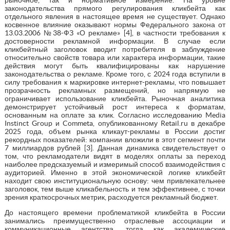
законодательства прямого регулирования кликбейта как
отдельного явления в настоящее время не существует. Однако
косвенное влияние оказывают нормы Федерального закона от
13.03.2006 №38-ФЗ «О рекламе» [4], в частности требования к
достоверности рекламной информации. В случае если
кликбейтный заголовок вводит потребителя в заблуждение
относительно свойств товара или характера информации, такие
действия могут быть квалифицированы как нарушение
законодательства о рекламе. Кроме того, с 2024 года вступили в
силу требования к маркировке интернет-рекламы, что повышает
прозрачность рекламных размещений, но напрямую не
ограничивает использование кликбейта. Рыночная аналитика
демонстрирует устойчивый рост интереса к форматам,
основанным на оплате за клик. Согласно исследованию Media
Instinct Group и Commeta, опубликованному Retail.ru в декабре
2025 года, объем рынка кликаут-рекламы в России достиг
рекордных показателей: компании вложили в этот сегмент почти
7 миллиардов рублей [3]. Данная динамика свидетельствует о
том, что рекламодатели видят в моделях оплаты за переход
наиболее предсказуемый и измеримый способ взаимодействия с
аудиторией. Именно в этой экономической логике кликбейт
находит свою институциональную основу: чем привлекательнее
заголовок, тем выше кликабельность и тем эффективнее, с точки
зрения краткосрочных метрик, расходуется рекламный бюджет.
До настоящего времени проблематикой кликбейта в России
занимались преимущественно отраслевые ассоциации и
коммуникационные агентства, тогда как академические