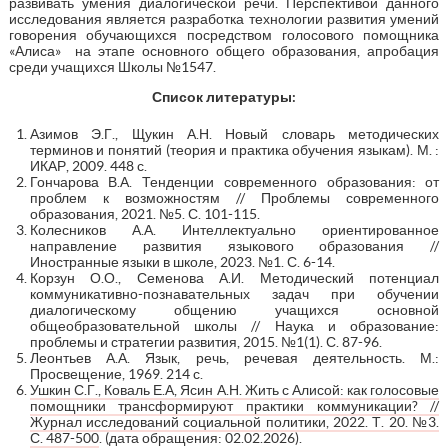
развивать умения диалогической речи. Перспективой данного
исследования является разработка технологии развития умений
говорения обучающихся посредством голосового помощника
«Алиса» на этапе основного общего образования, апробация
среди учащихся Школы №1547.
Список литературы:
Азимов Э.Г., Щукин А.Н. Новый словарь методических
терминов и понятий (теория и практика обучения языкам). М. :
ИКАР, 2009. 448 с.
Гончарова В.А. Тенденции современного образования: от
проблем к возможностям // Проблемы современного
образования, 2021. №5. С. 101-115.
Колесников А.А. Интеллектуально ориентированное
направление развития языкового образования //
Иностранные языки в школе, 2023. №1. С. 6-14.
Корзун О.О., Семенова А.И. Методический потенциал
коммуникативно-познавательных задач при обучении
диалогическому общению учащихся основной
общеобразовательной школы // Наука и образование:
проблемы и стратегии развития, 2015. №1(1). С. 87-96.
Леонтьев А.А. Язык, речь, речевая деятельность. М.:
Просвещение, 1969. 214 с.
Ушкин С.Г., Коваль Е.А, Ясин А.Н. Жить с Алисой: как голосовые
помощники трансформируют практики коммуникации? //
Журнал исследований социальной политики, 2022. Т. 20. №3.
С. 487-500
. (дата обращения: 02.02.2026).