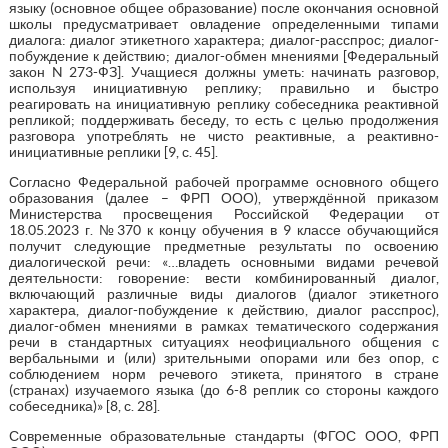
языку (основное общее образование) после окончания основной
школы предусматривает овладение определенными типами
диалога: диалог этикетного характера; диалог-расспрос; диалог-
побуждение к действию; диалог-обмен мнениями [Федеральный
закон N 273-ФЗ]. Учащиеся должны уметь: начинать разговор,
используя инициативную реплику; правильно и быстро
реагировать на инициативную реплику собеседника реактивной
репликой; поддерживать беседу, то есть с целью продолжения
разговора употреблять не чисто реактивные, а реактивно-
инициативные реплики [9, с. 45].
Согласно Федеральной рабочей программе основного общего
образования (далее – ФРП ООО), утверждённой приказом
Министерства просвещения Российской Федерации от
18.05.2023 г. №370 к концу обучения в 9 классе обучающийся
получит следующие предметные результаты по освоению
диалогической речи: «…владеть основными видами речевой
деятельности: говорение: вести комбинированный диалог,
включающий различные виды диалогов (диалог этикетного
характера, диалог-побуждение к действию, диалог расспрос),
диалог-обмен мнениями в рамках тематического содержания
речи в стандартных ситуациях неофициального общения с
вербальными и (или) зрительными опорами или без опор, с
соблюдением норм речевого этикета, принятого в стране
(странах) изучаемого языка (до 6-8 реплик со стороны каждого
собеседника)» [8, с. 28].
Современные образовательные стандарты (ФГОС ООО, ФРП