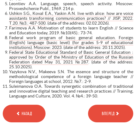
Leontiev A.A. Language, speech, speech activity. Moscow:
Prosveshchenie Publ., 1969. 214 p.
Ushkin S.G., Koval E.A., Yaskin A.N. live with alice: how are voice
assistants transforming communication practices? // JISP, 2022.
Т.20. №3.: 487-500
. (date of the address: 02.02.2026).
Farimova A.A. Motivation of students to learn English // Science
and Education today, 2019. №10(45).: 73-74.
Federal work program of basic general education. Foreign
(English) language (basic level) (for grades 5-9 of educational
institutions). Moscow: 2023
. (date of the address: 20.11.2025).
Federal State Educational Standard of Basic General Education :
approved by Order of the Ministry of Education of the Russian
Federation dated May 31, 2021 №287
. (date of the address:
25.10.2025).
Yazykova N.V., Makeeva S.N. The essence and structure of the
methodological competence of a foreign language teacher //
Foreign languages at school, 2012. №7.: 2-9.
Suleimanova O.A. Towards synergetic combination of traditional
and innovative digital teaching and research practices // Training,
Language and Culture, 2020. Vol. 4. №4.: 39-50.
НАЗАД
ВПЕРЕД