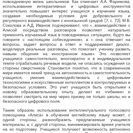
повседневную жизнь школьников. Как отмечает А.А. Фаримова,
использование интерактивных и цифровых инструментов
значительно повышает интерес учащихся к изучению языка,
создавая необходимые условия для добровольного и
регулярного взаимодействия с иноязычной средой. [7, с. 73]. М.В.
Соколова и А.Д. Иванов подчеркивают, что «…взаимодействие с
Алисой посредством разговоров позволяет натурально
применять изучаемый язык в повседневных ситуациях, будто вы
говорите с настоящим собеседником», а «…она отвечает на
вопросы, задает вопросы в ответ и поддерживает диалог,
моделируя реальные разговоры, что помогает ученику развить
навыки общения на иностранном языке». Это позволяет
учащимся самостоятельно, многократно и в индивидуальном
темпе отрабатывать речевые модели, не опасаясь осуждения со
стороны сверстников. Становится понятно, что в современном
мире имеется некий тренд на автономность и самостоятельность
учащихся, умение взаимодействовать с цифровыми
технологиями и искусственным интеллектом в контролируемых и
безопасных условиях. Это учит учащихся быть открытыми к
новому образовательному опыту, делает их «гибкими» и
позволяет смотреть на мир через призму не только школы, но и
безопасного цифрового поля.
Таким образом, использование интеллектуального голосового
помощника «Алиса» в обучении английскому языку может, с
одной стороны, разнообразить предлагаемые учащимся
материалы, а, с другой стороны, минимизировать время учителя
на их подготовку. Учащиеся получают возможность автономно