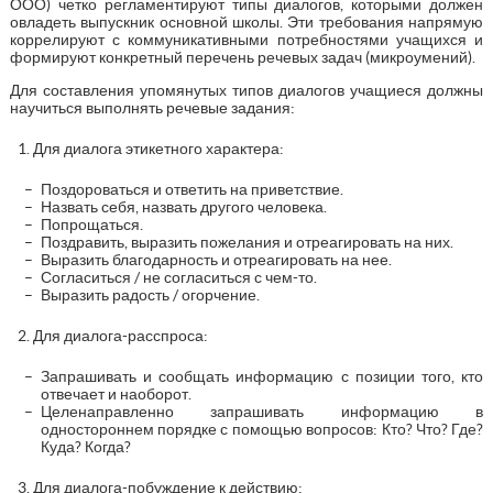
ООО) четко регламентируют типы диалогов, которыми должен
овладеть выпускник основной школы. Эти требования напрямую
коррелируют с коммуникативными потребностями учащихся и
формируют конкретный перечень речевых задач (микроумений).
Для составления упомянутых типов диалогов учащиеся должны
научиться выполнять речевые задания:
Для диалога этикетного характера:
Поздороваться и ответить на приветствие.
Назвать себя, назвать другого человека.
Попрощаться.
Поздравить, выразить пожелания и отреагировать на них.
Выразить благодарность и отреагировать на нее.
Согласиться / не согласиться с чем-то.
Выразить радость / огорчение.
Для диалога-расспроса:
Запрашивать и сообщать информацию с позиции того, кто
отвечает и наоборот.
Целенаправленно запрашивать информацию в
одностороннем порядке с помощью вопросов: Кто? Что? Где?
Куда? Когда?
Для диалога-побуждение к действию: