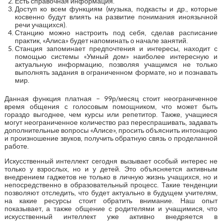
Есть справочная информация.
Доступ ко всем функциям (музыка, подкасты и др., которые
косвенно будут влиять на развитие понимания иноязычной
речи учащихся).
Станцию можно настроить под себя, сделав расписание
практик, «Алиса» будет напоминать о начале занятий.
Станция запоминает предпочтения и интересы, находит с
помощью системы «Умный дом» наиболее интересную и
актуальную информацию, позволяя учащимся не только
выполнять задания в ограниченном формате, но и познавать
мир.
Данная функция платная – 99р/месяц стоит неограниченное
время общения с голосовым помощником, что может быть
гораздо выгоднее, чем курсы или репетитор. Также, учащиеся
могут неограниченное количество раз переспрашивать, задавать
дополнительные вопросы «Алисе», просить объяснить интонацию
и произношение звуков, получить обратную связь о проделанной
работе.
Искусственный интеллект сегодня вызывает особый интерес не
только у взрослых, но и у детей. Это объясняется активным
внедрением гаджетов не только в личную жизнь учащихся, но и
непосредственно в образовательный процесс. Такие тенденции
позволяют отследить, что будет актуально в будущем учителям,
на какие ресурсы стоит обратить внимание. Наш опыт
показывает, а также общение с родителями и учащимися, что
искусственный интеллект уже активно внедряется в