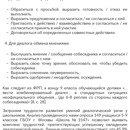
Обратиться с просьбой, выразить готовность / отказ ее
выполнить.
Выразить предложение и согласиться / не согласиться с ней.
Пригласить к действию / взаимодействию и согласиться / не
согласиться принять в ней участие.
Договориться об определенных совместных действиях.
Для диалога-обмена мнениями:
Выслушать мнение / сообщение собеседника и согласиться /
не согласиться с ним.
Выразить свою точку зрения, обосновать ее, чтобы убедить
собеседника.
Выразить сомнение, неуверенность.;
Выразить одобрение / неодобрение, осуждение.
Как следует из ФРП, к концу 9 класса обучающийся должен «…
вести комбинированный диалог... в стандартных ситуациях
неофициального общения... (до 6-8 реплик со стороны каждого
собеседника)» [8, с. 28].
Затронем трудности развития умений диалогической речи у
школьников. Анализ проведенного нами опроса 149 учащихся 5-9
классов ГБОУ г. Москвы «Школа №1547» позволил выявить
комплекс трудностей, препятствующих успешному овладению
диалогической речью. Данные опроса свидетельствуют, что 45,9%