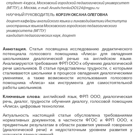
студент 4 курса, Московский городской педагогический университет
(МГПУ), г. Москва, e-mail: AnashchenkoDO124@mgpu.ru
НАУЧНЫЙ РУКОВОДИТЕЛЬ:
КОРЗУН ОКСАНА ОЛЕГОВНА
доцент кафедры английского языка и лингводидактики Института
иностранных языков Московского городского педагогического
университета (МГПУ)
кандидат педагогических наук, доцент
Аннотация.
Статья посвящена исследованию дидактического
потенциала голосового помощника «Алиса» для овладения
школьниками диалогической речью на английском языке.
Анализируются требования ФРП ООО к обучению диалогической
речи школьников. В статье представлены трудности, с которыми
сталкиваются школьники в процессе овладения диалогическими
умениями, а также возможности использования голосового
помощника «Алиса» как инструмента для самостоятельной
работы школьников.
Ключевые слова
: английский язык, ФРП ООО, диалогическая
речь, диалог, трудности обучения диалогу, голосовой помощник
«Алиса», цифровые технологии.
Актуальность настоящей статьи обусловлена требованиями
нормативных документов, в частности ФГОС и ФРП ООО, к
предметным результатам в области развития умений говорения
(диалогической речи) и недостаточным уровнем развития у
учащихся данных умений.