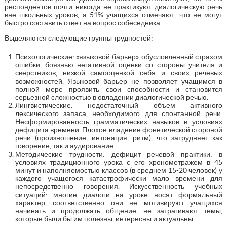
респондентов почти никогда не практикуют диалогическую речь
вне школьных уроков, а 51% учащихся отмечают, что не могут
быстро составить ответ на вопрос собеседника.
Выделяются следующие группы трудностей:
Психологические: «языковой барьер», обусловленный страхом
ошибки, боязнью негативной оценки со стороны учителя и
сверстников, низкой самооценкой себя и своих речевых
возможностей. Языковой барьер не позволяет учащимся в
полной мере проявить свои способности и становится
серьезной сложностью в овладении диалогической речью.
Лингвистические: недостаточный объем активного
лексического запаса, необходимого для спонтанной речи.
Несформированность грамматических навыков в условиях
дефицита времени. Плохое владение фонетической стороной
речи (произношение, интонация, ритм), что затрудняет как
говорение, так и аудирование.
Методические трудности: дефицит речевой практики: в
условиях традиционного урока с его хронометражем в 45
минут и наполняемостью классов (в среднем 15-20 человек) у
каждого учащегося катастрофически мало времени для
непосредственно говорения. Искусственность учебных
ситуаций: многие диалоги на уроке носят формальный
характер, соответственно они не мотивируют учащихся
начинать и продолжать общение, не затрагивают темы,
которые были бы им полезны, интересны и актуальны.