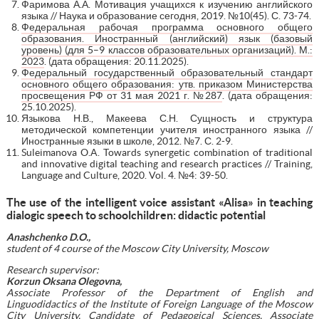
Фаримова А.А. Мотивация учащихся к изучению английского
языка // Наука и образование сегодня, 2019. №10(45). С. 73-74.
Федеральная рабочая программа основного общего
образования. Иностранный (английский) язык (базовый
уровень) (для 5–9 классов образовательных организаций). М.:
2023
. (дата обращения: 20.11.2025).
Федеральный государственный образовательный стандарт
основного общего образования: утв. приказом Министерства
просвещения РФ от 31 мая 2021 г. №287
. (дата обращения:
25.10.2025).
Языкова Н.В., Макеева С.Н. Сущность и структура
методической компетенции учителя иностранного языка //
Иностранные языки в школе, 2012. №7. С. 2-9.
Suleimanova O.A. Towards synergetic combination of traditional
and innovative digital teaching and research practices // Training,
Language and Culture, 2020. Vol. 4. №4: 39-50.
The use of the intelligent voice assistant «Alisa» in teaching
dialogic speech to schoolchildren: didactic potential
Anashchenko D.O.,
student of 4 course of the Moscow City University, Moscow
Research supervisor:
Korzun Oksana Olegovna,
Associate Professor of the Department of English and
Linguodidactics of the Institute of Foreign Language of the Moscow
City University, Candidate of Pedagogical Sciences, Associate