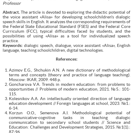
Professor
Abstract.
The article is devoted to exploring the didactic potential of
the voice assistant «Alisa» for developing schoolchildren's dialogic
speech skills in English. It analyzes the corresponding requirements of
the Federal State Educational Standard (FSES) and the Federal Core
Curriculum (FCC), typical difficulties faced by students, and the
possibilities of using «Alisa» as a tool for individualized speech
practice.
Keywords:
dialogic speech, dialogue, voice assistant «Alisa», English
language, teaching schoolchildren, digital technologies.
References:
Azimov E.G., Shchukin A.N. A new dictionary of methodological
terms and concepts (theory and practice of language teaching).
Moscow: IKAR, 2009. 448 p.
Goncharova V.A. Trends in modern education: from problems to
opportunities // Problems of modern education, 2021. №5.: 101-
115.
Kolesnikov A.A. An intellectually oriented direction of language
education development // Foreign languages at school, 2023. №1.:
6-14.
Korzun O.O., Semenova A.I. Methodological potential of
communicative-cognitive tasks in teaching dialogic
communication to secondary school students // Science and
Education: Challenges and Development Strategies, 2015. №1(1).:
87-96.