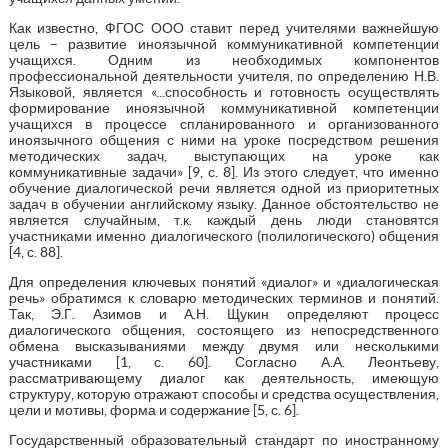
Как известно, ФГОС ООО ставит перед учителями важнейшую
цель – развитие иноязычной коммуникативной компетенции
учащихся. Одним из необходимых компонентов
профессиональной деятельности учителя, по определению Н.В.
Языковой, является «...способность и готовность осуществлять
формирование иноязычной коммуникативной компетенции
учащихся в процессе спланированного и организованного
иноязычного общения с ними на уроке посредством решения
методических задач, выступающих на уроке как
коммуникативные задачи» [9, с. 8]. Из этого следует, что именно
обучение диалогической речи является одной из приоритетных
задач в обучении английскому языку. Данное обстоятельство не
является случайным, т.к. каждый день люди становятся
участниками именно диалогического (полилогического) общения
[4, с. 88].
Для определения ключевых понятий «диалог» и «диалогическая
речь» обратимся к словарю методических терминов и понятий.
Так, Э.Г. Азимов и А.Н. Щукин определяют процесс
диалогического общения, состоящего из непосредственного
обмена высказываниями между двумя или несколькими
участниками [1, с. 60]. Согласно А.А. Леонтьеву,
рассматривающему диалог как деятельность, имеющую
структуру, которую отражают способы и средства осуществления,
цели и мотивы, форма и содержание [5, с. 6].
Государственный образовательный стандарт по иностранному