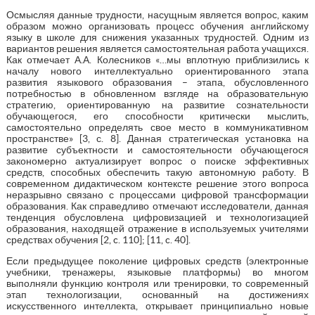
Осмысляя данные трудности, насущным является вопрос, каким
образом можно организовать процесс обучения английскому
языку в школе для снижения указанных трудностей. Одним из
вариантов решения является самостоятельная работа учащихся.
Как отмечает А.А. Колесников «…мы вплотную приблизились к
началу нового интеллектуально ориентированного этапа
развития языкового образования – этапа, обусловленного
потребностью в обновленном взгляде на образовательную
стратегию, ориентированную на развитие сознательности
обучающегося, его способности критически мыслить,
самостоятельно определять свое место в коммуникативном
пространстве» [3, с. 8]. Данная стратегическая установка на
развитие субъектности и самостоятельности обучающегося
закономерно актуализирует вопрос о поиске эффективных
средств, способных обеспечить такую автономную работу. В
современном дидактическом контексте решение этого вопроса
неразрывно связано с процессами цифровой трансформации
образования. Как справедливо отмечают исследователи, данная
тенденция обусловлена цифровизацией и технологизацией
образования, находящей отражение в используемых учителями
средствах обучения [2, c. 110]; [11, c. 40].
Если предыдущее поколение цифровых средств (электронные
учебники, тренажеры, языковые платформы) во многом
выполняли функцию контроля или тренировки, то современный
этап технологизации, основанный на достижениях
искусственного интеллекта, открывает принципиально новые