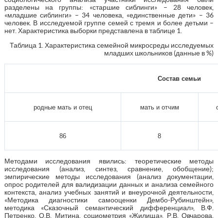
разделены на группы: «старшие сиблинги» – 28 человек,
«младшие сиблинги» – 34 человека, «единственные дети» – 36
человек. В исследуемой группе семей с тремя и более детьми –
нет. Характеристика выборки представлена в таблице 1.
Таблица 1. Характеристика семейной микросреды исследуемых
младших школьников (данные в %)
Состав семьи
родные мать и отец
мать и отчим
86
8
Методами исследования явились: теоретические методы
исследования (анализ, синтез, сравнение, обобщение);
эмпирические методы исследования (анализ документации,
опрос родителей для валидизации данных и анализа семейного
контекста, анализ учебных занятий и внеурочной деятельности,
«Методика диагностики самооценки Дембо-Рубинштейн»,
методика «Сказочный семантический дифференциал», В.Ф.
Петренко, О.В. Митина, социометрия «Жилища», Р.В. Овчарова,