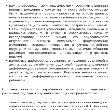
научно обоснованными, классическими теориями о влиянии
порядка рождения в семье на личность ребенка, которые
были выдвинуты и проанализированы на основе данных,
полученных в прошлом столетии и наличием необходимости
изучения и уточнения эмпирическим путём этих положений в
культурно-специфичном контексте современной семьи.
Связь формирования самооценки младшего школьника с
наличием сиблинга в семье в современных научных
исследованиях более гибкая, что обуславливает
актуальность анализа механизмов формирования
самооценки младших школьников с учётом семейной
структуры: почему в современных семьях наличие сиблингов
развивает кооперативность, а отсутствие – открытость
новому?
важностью дифференцированного отношения родителей к
детям, важностью обучения родителей навыкам управления
дифференцированным отношением и развития эмпатии у
детей и трудностью его оценки. Ключевое значение имеет
восприятие дифференцированного отношения самим
ребенком.
В отечественной и зарубежной психологии существуют
различные подходы к изучению самооценки, среди которых:
личностный подход, который рассматривает самооценку, как
один из важнейших компонентов самосознания (Б.Г. Ананьев,
Л.И. Божович, А.И. Липкина, Е.В. Шорохова, У. Джемс);