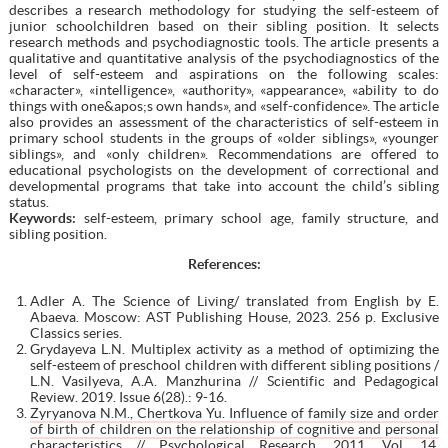
describes a research methodology for studying the self-esteem of
junior schoolchildren based on their sibling position. It selects
research methods and psychodiagnostic tools. The article presents a
qualitative and quantitative analysis of the psychodiagnostics of the
level of self-esteem and aspirations on the following scales:
«character», «intelligence», «authority», «appearance», «ability to do
things with one&apos;s own hands», and «self-confidence». The article
also provides an assessment of the characteristics of self-esteem in
primary school students in the groups of «older siblings», «younger
siblings», and «only children». Recommendations are offered to
educational psychologists on the development of correctional and
developmental programs that take into account the child’s sibling
status.
Keywords:
self-esteem, primary school age, family structure, and
sibling position.
References:
Adler A. The Science of Living/ translated from English by E.
Abaeva. Moscow: AST Publishing House, 2023. 256 p. Exclusive
Classics series.
Grydayeva L.N. Multiplex activity as a method of optimizing the
self-esteem of preschool children with different sibling positions /
L.N. Vasilyeva, A.A. Manzhurina // Scientific and Pedagogical
Review. 2019. Issue 6(28).: 9-16.
Zyryanova N.M., Chertkova Yu. Influence of family size and order
of birth of children on the relationship of cognitive and personal
characteristics // Psychological Research, 2011. Vol. 14.