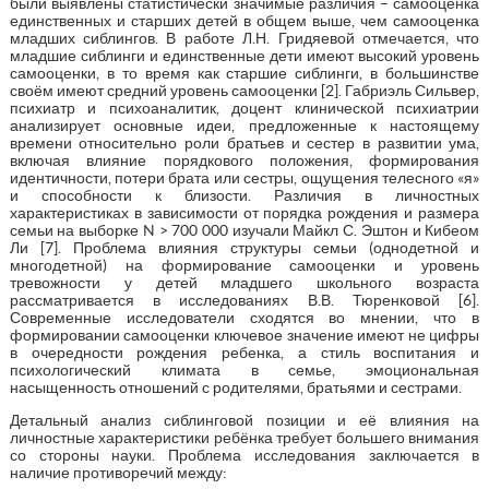
были выявлены статистически значимые различия – самооценка
единственных и старших детей в общем выше, чем самооценка
младших сиблингов. В работе Л.Н. Гридяевой отмечается, что
младшие сиблинги и единственные дети имеют высокий уровень
самооценки, в то время как старшие сиблинги, в большинстве
своём имеют средний уровень самооценки [2]. Габриэль Сильвер,
психиатр и психоаналитик, доцент клинической психиатрии
анализирует основные идеи, предложенные к настоящему
времени относительно роли братьев и сестер в развитии ума,
включая влияние порядкового положения, формирования
идентичности, потери брата или сестры, ощущения телесного «я»
и способности к близости. Различия в личностных
характеристиках в зависимости от порядка рождения и размера
семьи на выборке N > 700 000 изучали Майкл С. Эштон и Кибеом
Ли [7]. Проблема влияния структуры семьи (однодетной и
многодетной) на формирование самооценки и уровень
тревожности у детей младшего школьного возраста
рассматривается в исследованиях В.В. Тюренковой [6].
Современные исследователи сходятся во мнении, что в
формировании самооценки ключевое значение имеют не цифры
в очередности рождения ребенка, а стиль воспитания и
психологический климата в семье, эмоциональная
насыщенность отношений с родителями, братьями и сестрами.
Детальный анализ сиблинговой позиции и её влияния на
личностные характеристики ребёнка требует большего внимания
со стороны науки. Проблема исследования заключается в
наличие противоречий между: