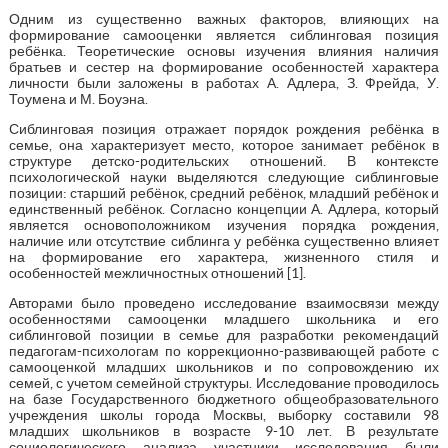
Одним из существенно важных факторов, влияющих на
формирование самооценки является сиблинговая позиция
ребёнка. Теоретические основы изучения влияния наличия
братьев и сестер на формирование особенностей характера
личности были заложены в работах А. Адлера, З. Фрейда, У.
Тоумена и М. Боуэна.
Сиблинговая позиция отражает порядок рождения ребёнка в
семье, она характеризует место, которое занимает ребёнок в
структуре детско-родительских отношений. В контексте
психологической науки выделяются следующие сиблинговые
позиции: старший ребёнок, средний ребёнок, младший ребёнок и
единственный ребёнок. Согласно концепции А. Адлера, который
является основоположником изучения порядка рождения,
наличие или отсутствие сиблинга у ребёнка существенно влияет
на формирование его характера, жизненного стиля и
особенностей межличностных отношений [1].
Авторами было проведено исследование взаимосвязи между
особенностями самооценки младшего школьника и его
сиблинговой позиции в семье для разработки рекомендаций
педагогам-психологам по коррекционно-развивающей работе с
самооценкой младших школьников и по сопровождению их
семей, с учетом семейной структуры. Исследование проводилось
на базе Государственного бюджетного общеобразовательного
учреждения школы города Москвы, выборку составили 98
младших школьников в возрасте 9-10 лет. В результате
социологического анализа участники исследования были