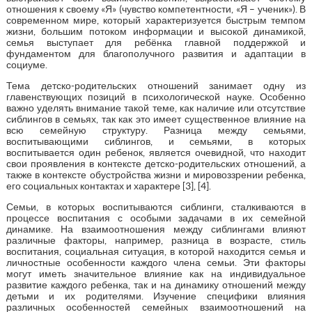
отношения к своему «Я» (чувство компетентности, «Я – ученик»). В
современном мире, который характеризуется быстрым темпом
жизни, большим потоком информации и высокой динамикой,
семья выступает для ребёнка главной поддержкой и
фундаментом для благополучного развития и адаптации в
социуме.
Тема детско-родительских отношений занимает одну из
главенствующих позиций в психологической науке. Особенно
важно уделять внимание такой теме, как наличие или отсутствие
сиблингов в семьях, так как это имеет существенное влияние на
всю семейную структуру. Разница между семьями,
воспитывающими сиблингов, и семьями, в которых
воспитывается один ребенок, является очевидной, что находит
свои проявления в контексте детско-родительских отношений, а
также в контексте обустройства жизни и мировоззрении ребенка,
его социальных контактах и характере [3], [4].
Семьи, в которых воспитываются сиблинги, сталкиваются в
процессе воспитания с особыми задачами в их семейной
динамике. На взаимоотношения между сиблингами влияют
различные факторы, например, разница в возрасте, стиль
воспитания, социальная ситуация, в которой находится семья и
личностные особенности каждого члена семьи. Эти факторы
могут иметь значительное влияние как на индивидуальное
развитие каждого ребенка, так и на динамику отношений между
детьми и их родителями. Изучение специфики влияния
различных особенностей семейных взаимоотношений на