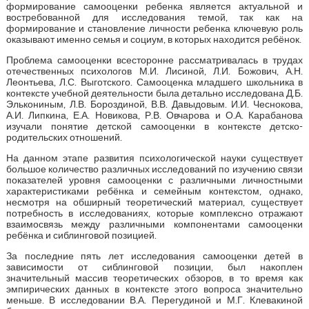
формирование самооценки ребенка является актуальной и
востребованной для исследования темой, так как на
формирование и становление личности ребенка ключевую роль
оказывают именно семья и социум, в которых находится ребёнок.
Проблема самооценки всесторонне рассматривалась в трудах
отечественных психологов М.И. Лисиной, Л.И. Божович, А.Н.
Леонтьева, Л.С. Выготского. Самооценка младшего школьника в
контексте учебной деятельности была детально исследована Д.Б.
Элькониным, Л.В. Бороздиной, В.В. Давыдовым. И.И. Чеснокова,
А.И. Липкина, Е.А. Новикова, Р.В. Овчарова и О.А. Карабанова
изучали понятие детской самооценки в контексте детско-
родительских отношений.
На данном этапе развития психологической науки существует
большое количество различных исследований по изучению связи
показателей уровня самооценки с различными личностными
характеристиками ребёнка и семейным контекстом, однако,
несмотря на обширный теоретический материал, существует
потребность в исследованиях, которые комплексно отражают
взаимосвязь между различными компонентами самооценки
ребёнка и сиблинговой позицией.
За последние пять лет исследования самооценки детей в
зависимости от сиблинговой позиции, был накоплен
значительный массив теоретических обзоров, в то время как
эмпирических данных в контексте этого вопроса значительно
меньше. В исследовании В.А. Перегудиной и М.Г. Клевакиной