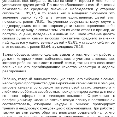
устраивать все, опираясь только на свои интересы и мнение, не
устраивает других детей. По шкале «Внешность» самый высокий
показатель по среднему значению наблюдается у старших
сиблингов – 81,07, в то время как у младших сиблингов это
значение равно 75,76, а в группе единственных детей этот
показатель равен 78,81. Полученные результаты могут служить
подтверждением того, что старшие дети высоко оценивают себя
по внешнему виду, в связи с тем, что их часто ставят в пример, их
поступки, оценки, поведение и навыки. По шкале «Умение делать
своими руками» самый высокий показатель среднего значения
наблюдается у единственных детей – 85,83, у старших сиблингов
этот показатель равен 83,64, а у младших 78,18.
Таким образом, можно сделать вывод о том, что при работе с
детьми, которые имеют сиблингов, важно учитывать положение,
которое ребёнок занимает в своей семье, так как это оказывает
влияние на его преобладающие качества характера и модели
реагирования.
Ребёнку, который занимает позицию старшего сиблинга в семье,
необходимо пространство для выражения своих чувств и эмоций,
которые связаны со страхом потерять свой статус значимого и
любимого ребёнка в своей семье, позиция лидера важна для него
во всех сферах его жизнедеятельности. Стремление к
перфекционизму, желание взять высокую планку и постоянно ей
соответствовать, ожидание неудач и ошибок, провоцирует
тревогу и нездоровую конкуренцию с окружающими. При работе с
такими детьми важно обратить внимание родителей на то, что
похвала за процесс, старание и стремление, а не только за