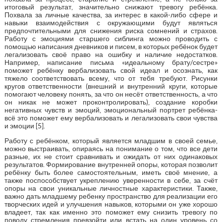
итоговый результат, значительно снижают тревогу ребёнка.
Похвала за личные качества, за интерес в какой-либо сфере и
навыки взаимодействия с окружающими будут являться
предпочтительными для снижения риска сомнений и страхов.
Работу с эмоциями старшего сиблинга можно проводить с
помощью написания дневников и писем, в которых ребёнок будет
легализовать своё право на ошибку и наличие недостатков.
Например, написание письма «идеальному брату/сестре»
поможет ребёнку вербализовать свой идеал и осознать, как
тяжело соответствовать всему, что от тебя требуют. Рисунки
кругов ответственности (внешний и внутренний круги, которые
помогают человеку понять, за что он несёт ответственность, а что
он никак не может проконтролировать), создание коробки
негативных чувств и эмоций, эмоциональный портрет ребёнка-
всё это поможет ему вербализовать и легализовать свои чувства
и эмоции [5].
Работу с ребёнком, который является младшим в своей семье,
можно выстраивать, опираясь на понимание о том, что все дети
разные, их не стоит сравнивать и ожидать от них одинаковых
результатов. Формирование внутренней опоры, которая позволит
ребёнку быть более самостоятельным, иметь своё мнение, а
также поспособствует укреплению уверенности в себе, за счёт
опоры на свои уникальные личностные характеристики. Также,
важно дать младшему ребенку пространство для реализации его
творческих идей и улучшения навыков, которыми он уже хорошо
владеет, так как именно это поможет ему снизить тревогу по
поводу стремления превзойти или встать на один уровень со