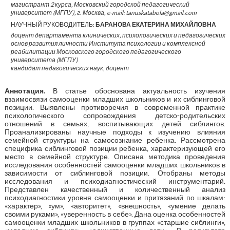
магистрант 2 курса, Московский городской педагогический
университет (МГПУ), г. Москва, e-mail: tanuskatabola@gmail.com
НАУЧНЫЙ РУКОВОДИТЕЛЬ:
БАРАНОВА ЕКАТЕРИНА МИХАЙЛОВНА
доцент департамента клинических, психологических и педагогических
основ развития личности Института психологии и комплексной
реабилитации Московского городского педагогического
университета (МГПУ)
кандидат педагогических наук, доцент
Аннотация.
В статье обоснована актуальность изучения
взаимосвязи самооценки младших школьников и их сиблинговой
позиции. Выявлены противоречия в современной практике
психологического сопровождения детско-родительских
отношений в семьях, воспитывающих детей сиблингов.
Проанализированы научные подходы к изучению влияния
семейной структуры на самосознание ребенка. Рассмотрена
специфика сиблинговой позиции ребенка, характеризующей его
место в семейной структуре. Описана методика проведения
исследования особенностей самооценки младших школьников в
зависимости от сиблинговой позиции. Отобраны методы
исследования и психодиагностический инструментарий.
Представлен качественный и количественный анализ
психодиагностики уровня самооценки и притязаний по шкалам:
«характер», «ум», «авторитет», «внешность», «умение делать
своими руками», «уверенность в себе». Дана оценка особенностей
самооценки младших школьников в группах «старшие сиблинги»,