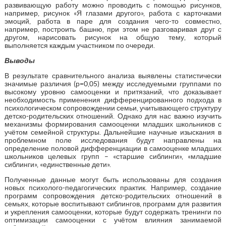
развивающую работу можно проводить с помощью рисунков,
например, рисунок «Я глазами другого», работа с карточками
эмоций, работа в паре для создания чего-то совместно,
например, построить башню, при этом не разговаривая друг с
другом, нарисовать рисунок на общую тему, который
выполняется каждым участником по очереди.
Выводы
В результате сравнительного анализа выявлены статистически
значимые различия (р=0,05) между исследуемыми группами по
высокому уровню самооценки и притязаний, что доказывает
необходимость применения дифференцированного подхода в
психологическом сопровождении семьи, учитывающего структуру
детско-родительских отношений. Однако для нас важно изучить
механизмы формирования самооценки младших школьников с
учётом семейной структуры. Дальнейшие научные изыскания в
проблемном поле исследования будут направлены на
определение половой дифференциации в самооценке младших
школьников целевых групп – «старшие сиблинги», «младшие
сиблинги», «единственные дети».
Полученные данные могут быть использованы для создания
новых психолого-педагогических практик. Например, создание
программ сопровождения детско-родительских отношений в
семьях, которые воспитывают сиблингов, программ для развития
и укрепления самооценки, которые будут содержать тренинги по
оптимизации самооценки с учётом влияния занимаемой