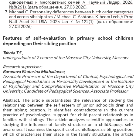
однодетных и многодетных семей // Научный Лидер, 2026.
№8(261)
. (дата обращения: 27.03.2026).
Michael C. Personality differences between birth order categories
and across sibship sizes / Michael C. Ashtona, Kibeom Leeb // Proc
Natl Acad Sci USA. 2025 Jan 7. №122(1)
. (дата обращения:
27.03.2026).
Features of self-evaluation in primary school children
depending on their sibling position
Tabola T.S.,
undergraduate of 2 course of the Moscow City University, Moscow
Research supervisor:
Baranova Ekaterina Mikhailovna,
Associate Professor of the Department of Clinical, Psychological and
Pedagogical Foundations of Personality Development of the Institute
of Psychology and Comprehensive Rehabilitation of Moscow City
University, Candidate of Pedagogical Sciences, Associate Professor
Abstract.
The article substantiates the relevance of studying the
relationship between the self-esteem of junior schoolchildren and
their sibling position. It identifies contradictions in the current
practice of psychological support for child-parent relationships in
families with siblings. The article analyzes scientific approaches to
studying the influence of family structure on a child&apos;s self-
awareness. It examines the specifics of a child&apos;s sibling position,
which characterizes their place in the family structure. The article