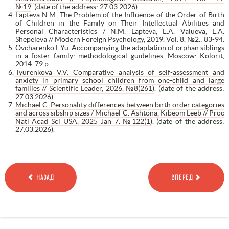
№19
. (date of the address: 27.03.2026).
Lapteva N.M. The Problem of the Influence of the Order of Birth
of Children in the Family on Their Intellectual Abilities and
Personal Characteristics / N.M. Lapteva, E.A. Valueva, E.A.
Shepeleva // Modern Foreign Psychology, 2019. Vol. 8. №2.: 83-94.
Ovcharenko L.Yu. Accompanying the adaptation of orphan siblings
in a foster family: methodological guidelines. Moscow: Kolorit,
2014. 79 p.
Tyurenkova V.V. Comparative analysis of self-assessment and
anxiety in primary school children from one-child and large
families // Scientific Leader, 2026. №8(261)
. (date of the address:
27.03.2026).
Michael C. Personality differences between birth order categories
and across sibship sizes / Michael C. Ashtona, Kibeom Leeb // Proc
Natl Acad Sci USA. 2025 Jan 7. №122(1)
. (date of the address:
27.03.2026).
НАЗАД
ВПЕРЕД