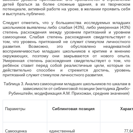
детей браться за более сложные здания, в их творческом
потенциале, активной работе на уроке, в желании проявить себя
и выступать публично.
Следует отметить, что у большинства исследуемых младших
школьников выявлены либо слабая (43%), либо умеренная (43%)
степень расхождения между уровнем притязаний и уровнем
самооценки. Слабая степень расхождения свидетельствует о
том, что уровень притязаний не служит стимулом личностного
развития. Возможно, это обусловлено неадекватной
восприимчивостью младших школьников к критике и мнению
окружающих, поэтому они закрываются от нового опыта.
Умеренная степень расхождения свидетельствует о том, что
ребёнок ставит перед собой реалистичные цели, которые он
действительно способен и стремится достичь, уровень
притязаний служит стимулом личностного развития.
Таблица 3. Анализ самооценки младших школьников по шкалам в
зависимости от сиблинговой позиции (методика Дембо-
Рубинштейн, модификация А.М. Прихожан, средние значения)
Параметры
Сиблинговая позиция
Харак
Самооценка
единственный
77,6