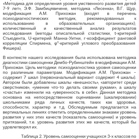
«Методика для определения уровня умственного развития детей
7-9 лет», Э.Ф. Замбицявичене, методика «Лесенка», В.Г. Щур,
модификация А.М. Прихожан (входят в перечень
психодиагностических методик, рекомендованных к
использованию в образовательных организациях);
количественный и качественный анализ результатов
исследования (методы описательной статистики, t-критерий
Стьюдента, U-критерий Манна-Уитни, r-коэффициент ранговой
корреляции Спирмена, φ*-критерий углового преобразования
Фишера).
В контексте нашего исследования была использована методика
диагностики самооценки Дембо-Рубинштейн в модификации А.М.
Прихожан. Цель методики: психодиагностика уровня самооценки
по различным параметрам. Модификация А.М. Прихожан –
содержит 7 шкал (первоначальный вариант содержит 4 шкалы).
Автором были добавлены шкалы «внешность», «авторитет среди
сверстников», «умение что-то делать своими руками», а шкалу
«счастье» изменили на «уверенность в себе». Данная методика
основана на непосредственном оценивании (шкалировании)
школьниками ряда личных качеств, таких как здоровье,
способности, характер и т.д. Обследуемым предлагается на
вертикальных линиях отметить определенными знаками уровень
развития у них этих качеств (показатель самооценки) и уровень
притязаний, т.е. уровень развития этих же качеств, который бы
удовлетворял их.
Таблица 2. Уровень самооценки учащихся 3-х классов по