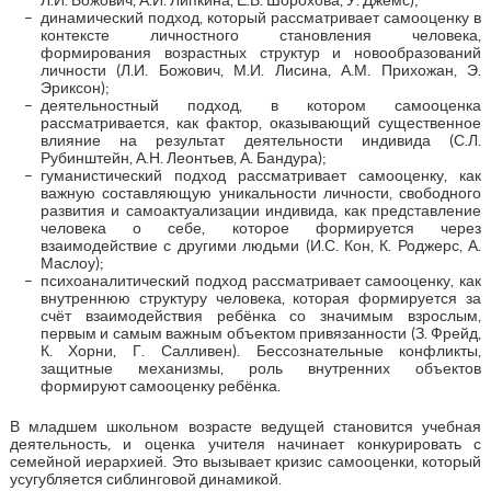
динамический подход, который рассматривает самооценку в
контексте личностного становления человека,
формирования возрастных структур и новообразований
личности (Л.И. Божович, М.И. Лисина, А.М. Прихожан, Э.
Эриксон);
деятельностный подход, в котором самооценка
рассматривается, как фактор, оказывающий существенное
влияние на результат деятельности индивида (С.Л.
Рубинштейн, А.Н. Леонтьев, А. Бандура);
гуманистический подход рассматривает самооценку, как
важную составляющую уникальности личности, свободного
развития и самоактуализации индивида, как представление
человека о себе, которое формируется через
взаимодействие с другими людьми (И.С. Кон, К. Роджерс, А.
Маслоу);
психоаналитический подход рассматривает самооценку, как
внутреннюю структуру человека, которая формируется за
счёт взаимодействия ребёнка со значимым взрослым,
первым и самым важным объектом привязанности (З. Фрейд,
К. Хорни, Г. Салливен). Бессознательные конфликты,
защитные механизмы, роль внутренних объектов
формируют самооценку ребёнка.
В младшем школьном возрасте ведущей становится учебная
деятельность, и оценка учителя начинает конкурировать с
семейной иерархией. Это вызывает кризис самооценки, который
усугубляется сиблинговой динамикой.