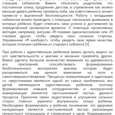
страшим сиблингом. Важно объяснить родителям, что
постоянная опека, продление детства и стремление как можно
меньше давать ребенку проявить себя, как ответственного, может
привести к выученной беспомощности. Работу с младшими
сиблингом можно проводить с помощью написания дневников, в
которых ребёнок будет отмечать свои успехи и достижения за
определённый промежуток времени. С помощью проективных
методик, например, рисунки «Я глазами одноклассников» или «Я
глазами друга», чтобы увидеть свои сильные стороны.
Упражнение «Я наоборот», чтобы увидеть свои яркие качества,
которые отличают ребёнка от старшего сиблинга [5].
При работе с единственным ребёнком важно делать акцент на
его чувствительности к критике и желании превзойти других.
Важно уделять большое количество внимания на адекватность
его притязаний, способствовать формированию
безболезненного восприятия критики, которая будет
расцениваться как ценное замечание на пути к
самосовершенствованию. Процессы коммуникации и адаптации
со сверстниками являются одной из самых проблемных зон
детей, являющихся единственным ребёнком, поэтому
формирование навыков сотрудничества и конгруэнтной
коммуникации являются неотъемлемой частью данного
процесса. Принятие своих недостатков и улучшение сильных
сторон помогут укрепить внутреннюю опору ребёнка.
Необходимо формировать у ребенка понимание, что здоровая
конкуренция является неотъемлемой частью реализации
личностного потенциала и стремления к цели. Коррекционно-