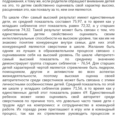
подражания, к тому же, если родители обращают внимание детей
на это, то детям свойственно оценивать свой характер высоко,
расценивая это, как похвалу за то, кем они являются.
По шкале «Ум» самый высокий результат имеют единственные
дети, их средний показатель составил 75,97, в то время как у
младших сиблингов этот показатель равен 72,32, а у старших
сиблингов 74,32. Такой результат может быть связан с тем, что
единственным детям свойственно оценивать своим
интеллектуальные способности на высоком уровне, так как им не
знакомо понятие конкуренции внутри семьи, для них этой
конкуренцией являются сверстники в школе. Желание быть
одним из лучших в образовательном процессе связано с
оцениванием себя на высокий уровень. По шкале «Авторитет»
самый высокий показатель по среднему значению
демонстрирует группа старших сиблингов – 76,54. Для старших
детей характерной чертой является стремление быть лидером,
помощником, другом и активистом во всех аспектах
жизнедеятельности, поэтому высокая оценка своей
авторитетности среди сверстников может быть связана с этими
личностными особенностями детей. Средний показатель по этой
же шкале у младших сиблингов равен 71,56, в то время как у
единственных детей этот показатель равен 69. Единственный
ребенок может низко оценивать свой авторитет среди
сверстников по причине того, что довольно часто такие дети с
трудом идут на компромисс и сотрудничество в командной
работе. Их гораздо реже приглашают в игру или в командный
процесс, так как их стремление руководить процессом и