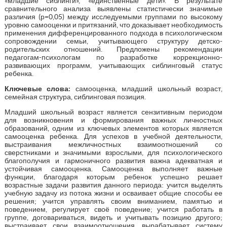
«младшие сиблинги», «единственные дети». В результате
сравнительного анализа выявлены статистически значимые
различия (р=0,05) между исследуемыми группами по высокому
уровню самооценки и притязаний, что доказывает необходимость
применения дифференцированного подхода в психологическом
сопровождении семьи, учитывающего структуру детско-
родительских отношений. Предложены рекомендации
педагогам-психологам по разработке коррекционно-
развивающих программ, учитывающих сиблинговый статус
ребенка.
Ключевые слова:
самооценка, младший школьный возраст,
семейная структура, сиблинговая позиция.
Младший школьный возраст является сензитивным периодом
для возникновения и формирования важных личностных
образований, одним из ключевых элементов которых является
самооценка ребенка. Для успехов в учебной деятельности,
выстраивания межличностных взаимоотношений со
сверстниками и значимыми взрослыми, для психологического
благополучия и гармоничного развития важна адекватная и
устойчивая самооценка. Самооценка выполняет важные
функции, благодаря которым ребенок успешно решает
возрастные задачи развития данного периода: учится выделять
учебную задачу из потока жизни и осваивает общие способы ее
решения; учится управлять своим вниманием, памятью и
поведением, регулирует своё поведение; учится работать в
группе, договариваться, видеть и учитывать позицию другого;
выстраивает свои взаимоотношения, вырабатывает систему