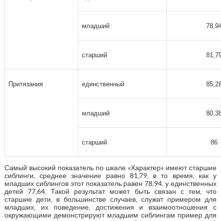
младший
78,9
старший
81,7
Притязания
единственный
85,2
младший
80,3
старший
86
Самый высокий показатель по шкале «Характер» имеют старшие
сиблинги, среднее значение равно 81,79, в то время, как у
младших сиблингов этот показатель равен 78,94, у единственных
детей 77,64. Такой результат может быть связан с тем, что
старшие дети, в большинстве случаев, служат примером для
младших, их поведение, достижения и взаимоотношения с
окружающими демонстрируют младшим сиблингам пример для