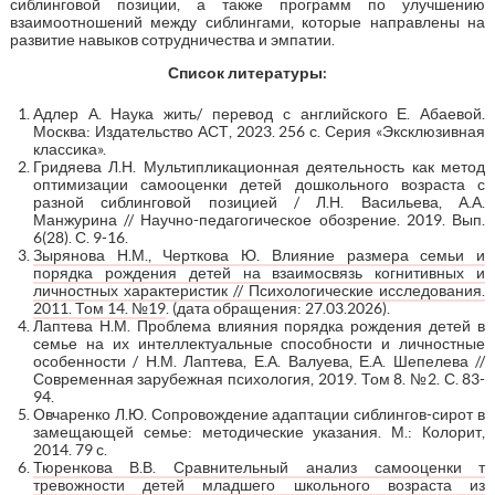
сиблинговой позиции, а также программ по улучшению
взаимоотношений между сиблингами, которые направлены на
развитие навыков сотрудничества и эмпатии.
Список литературы:
Адлер А. Наука жить/ перевод с английского Е. Абаевой.
Москва: Издательство АСТ, 2023. 256 с. Серия «Эксклюзивная
классика».
Гридяева Л.Н. Мультипликационная деятельность как метод
оптимизации самооценки детей дошкольного возраста с
разной сиблинговой позицией / Л.Н. Васильева, А.А.
Манжурина // Научно-педагогическое обозрение. 2019. Вып.
6(28). С. 9-16.
Зырянова Н.М., Черткова Ю. Влияние размера семьи и
порядка рождения детей на взаимосвязь когнитивных и
личностных характеристик // Психологические исследования.
2011. Том 14. №19
. (дата обращения: 27.03.2026).
Лаптева Н.М. Проблема влияния порядка рождения детей в
семье на их интеллектуальные способности и личностные
особенности / Н.М. Лаптева, Е.А. Валуева, Е.А. Шепелева //
Современная зарубежная психология, 2019. Том 8. №2. С. 83-
94.
Овчаренко Л.Ю. Сопровождение адаптации сиблингов-сирот в
замещающей семье: методические указания. М.: Колорит,
2014. 79 с.
Тюренкова В.В. Сравнительный анализ самооценки т
тревожности детей младшего школьного возраста из