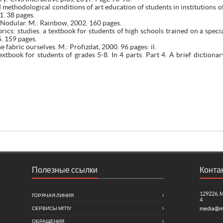
 methodological conditions of art education of students in institutions of
11. 38 pages.
. Nodular. M.: Rainbow, 2002. 160 pages.
brics: studies. a textbook for students of high schools trained on a speci
. 159 pages.
e fabric ourselves. M.: Profizdat, 2000. 96 pages: il.
xtbook for students of grades 5-8. In 4 parts. Part 4. A brief dictionary
Полезные ссылки
Конта
129226, 
ГОРЯЧАЯ ЛИНИЯ
4
СЕРВИСЫ МГПУ
media@m
ОБРАЩЕНИЯ