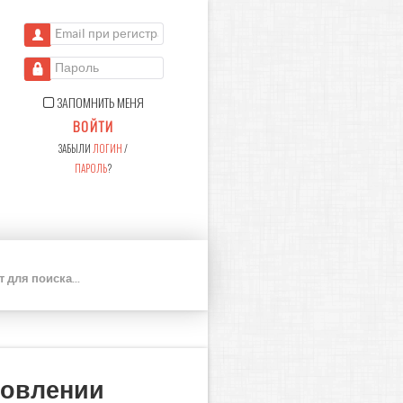
Email при регистрации
Пароль
ЗАПОМНИТЬ МЕНЯ
ВОЙТИ
ЗАБЫЛИ
ЛОГИН
/
ПАРОЛЬ
?
П
О
И
С
К
новлении