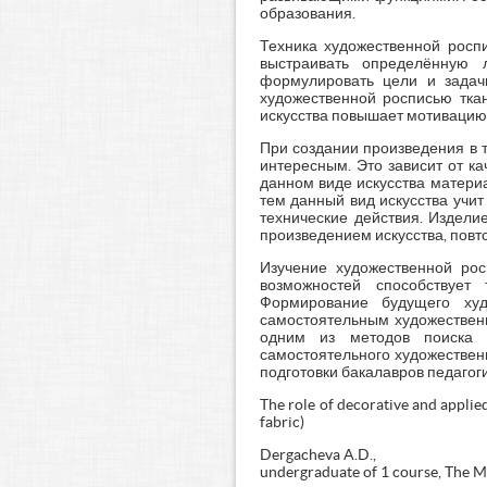
образования.
Техника художественной росп
выстраивать определённую л
формулировать цели и задач
художественной росписью ткан
искусства повышает мотивацию 
При создании произведения в 
интересным. Это зависит от ка
данном виде искусства матери
тем данный вид искусства учи
технические действия. Издели
произведением искусства, повто
Изучение художественной росп
возможностей способствует 
Формирование будущего худ
самостоятельным художественн
одним из методов поиска к
самостоятельного художествен
подготовки бакалавров педагог
The role of decorative and applied
fabric)
Dergacheva A.D.,
undergraduate of 1 course, The 