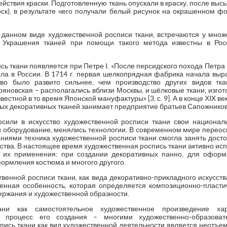
ействия краски. Подготовленную ткань опускали в краску, после в
оск), в результате чего получали белый рисунок на окрашенном фо
данном виде художественной росписи ткани, встречаются у множ
в. Украшения тканей при помощи такого метода известны в Рос
сь ткани появляется при Петре I. «После персидского похода Петра
ла в России. В 1714 г. первая шелкопрядная фабрика начала выр
во было развито сильнее, чем производство других видов тк
яновская – располагались вблизи Москвы, и шёлковые ткани, изгото
естной в то время Японской мануфактуры» [3, с. 9]. А в конце ХIX ве
ых декоративных тканей занимает предприятие братьев Сапожников
сили в искусство художественной росписи ткани свои национал
 оборудование, менялись технологии. В современном мире перео
аниями техника художественной росписи ткани смогла занять досто
сства. В настоящее время художественная роспись ткани активно и
 их применения: при создании декоративных панно, для оформ
ормления костюма и многого другого.
енной росписи ткани, как вида декоративно-прикладного искусства
твенная особенность, которая определяется композиционно-пласти
ержания и художественной образности.
ани как самостоятельное художественное произведение хар
а процесс его создания – многими художественно-образоват
ись ткани как вид художественной деятельности является неотъе