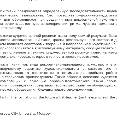
иси ткани предполагает определенную последовательность веден
огическую взаимосвязь. Это позволяет художникам-педагога
и для обучающихся при создании ими декоративной текстильн
и воспитывается чувство колористики, ритма, чувства гармонии 
к творчеству.
технике художественной росписи ткани, получаемый результат быва
чества использованной ткани, краски, резервирующего состава и 
алы являются соавторами творения и направлением художника на 
т приспосабливаться к используемому материалу, сосуществовать с
е, выполненное в технике художественной росписи ткани, являе
рить, скопировать которое в точности просто невозможно.
иси ткани, как вида декоративно-прикладного искусства, и ег
творческому развитию художника-педагога в системе его п
ожника-педагога заключается в оптимизации приёмов раб
о-творческим произведением. Таким образом, освоение художест
омпозиции с помощью образно-пластического языка произ
ного произведения; средством творческого развития обучающихс
ического образования, будущих педагогов-художников.
 art in the formation of the future artist-teacher (on the example of the 
Moscow City University, Moscow