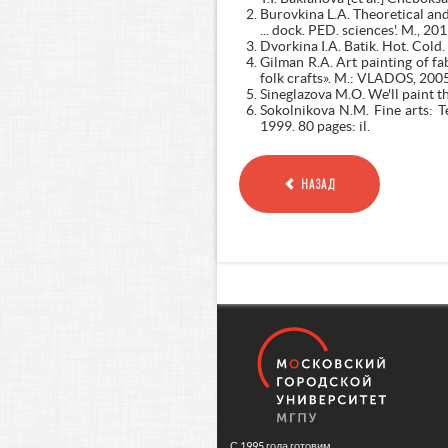
Burovkina L.A. Theoretical and
... dock. PED. sciences'. M., 20
Dvorkina I.A. Batik. Hot. Cold
Gilman R.A. Art painting of fa
folk crafts». M.: VLADOS, 2005
Sineglazova M.O. We'll paint th
Sokolnikova N.M. Fine arts: Te
1999. 80 pages: il.
НАЗАД
С 1995 года готовим