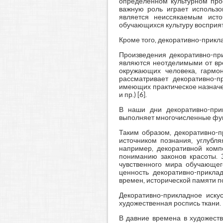
определенном культурном прос
важную роль играет использов
является неиссякаемым исто
обучающихся культуру восприя
Кроме того, декоративно-прикл
Произведения декоративно-при
являются неотделимыми от вре
окружающих человека, гармон
рассматривает декоративно-пр
имеющих практическое назначе
и пр.) [6].
В наши дни декоративно-прик
выполняет многочисленные функ
Таким образом, декоративно-п
источником познания, углубля
например, декоративной комп
пониманию законов красоты. 
чувственного мира обучающег
ценность декоративно-прикла
времен, исторической памяти по
Декоративно-прикладное иску
художественная роспись ткани.
В давние времена в художеств