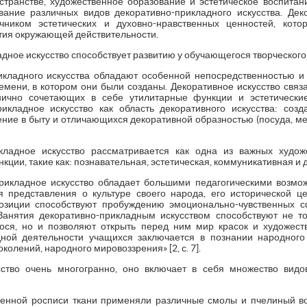
транстве, художественное образование и эстетическое воспитание»
ание различных видов декоративно-прикладного искусства. Дек
чником эстетических и духовно-нравственных ценностей, кото
тия окружающей действительности.
адное искусство способствует развитию у обучающегося творческого 
кладного искусства обладают особенной непосредственностью и
мени, в котором они были созданы. Декоративное искусство свя
ично сочетающих в себе утилитарные функции и эстетические
икладное искусство как область декоративного искусства: соз
ние в быту и отличающихся декоративной образностью (посуда, меб
ладное искусство рассматривается как одна из важных худож
ции, такие как: познавательная, эстетическая, коммуникативная и д
рикладное искусство обладает большими педагогическими возмож
я представления о культуре своего народа, его исторической ц
озиции способствуют пробуждению эмоционально-чувственных 
Занятия декоративно-прикладным искусством способствуют не т
ося, но и позволяют открыть перед ним мир красок и художеств
дной деятельности учащихся заключается в познании народного 
колений, народного мировоззрения» [2, с. 7].
сство очень многогранно, оно включает в себя множество видо
енной росписи ткани применяли различные смолы и пчелиный во