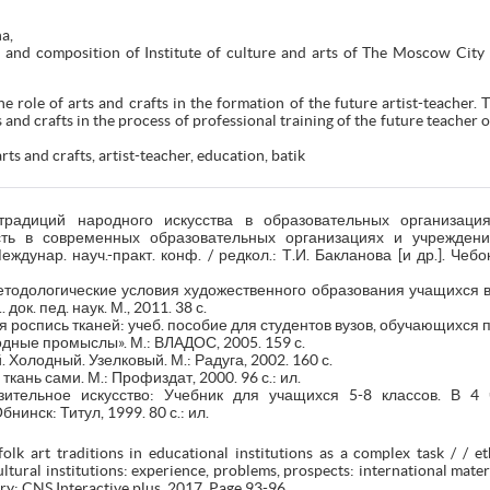
a,
and composition of Institute of culture and arts of The Moscow City 
he role of arts and crafts in the formation of the future artist-teacher.
nd crafts in the process of professional training of the future teacher of 
rts and crafts, artist-teacher, education, batik
традиций народного искусства в образовательных организация
сть в современных образовательных организациях и учреждени
ждунар. науч.-практ. конф. / редкол.: Т.И. Бакланова [и др.]. Чеб
методологические условия художественного образования учащихся 
 док. пед. наук. М., 2011. 38 с.
я роспись тканей: учеб. пособие для студентов вузов, обучающихся 
одные промыслы». М.: ВЛАДОС, 2005. 159 с.
. Холодный. Узелковый. М.: Радуга, 2002. 160 с.
ань сами. М.: Профиздат, 2000. 96 с.: ил.
зительное искусство: Учебник для учащихся 5-8 классов. В 4 ч
инск: Титул, 1999. 80 с.: ил.
olk art traditions in educational institutions as a complex task / / et
ltural institutions: experience, problems, prospects: international material
ary: CNS Interactive plus, 2017. Page 93-96.