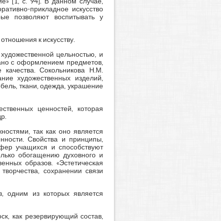
 [1, с. 94]. В данном случае,
оративно-прикладное искусство
рые позволяют воспитывать у
отношения к искусству.
 художественной цельностью, и
зано с оформлением предметов,
 качества. Сокольникова Н.М.
дание художественных изделий,
ель, ткани, одежда, украшение
ественных ценностей, которая
р.
ностями, так как оно является
енности. Свойства и принципы,
сфер учащихся и способствуют
олько обогащению духовного и
енных образов. «Эстетическая
творчества, сохранении связи
в, одним из которых является
ск, как резервирующий состав,