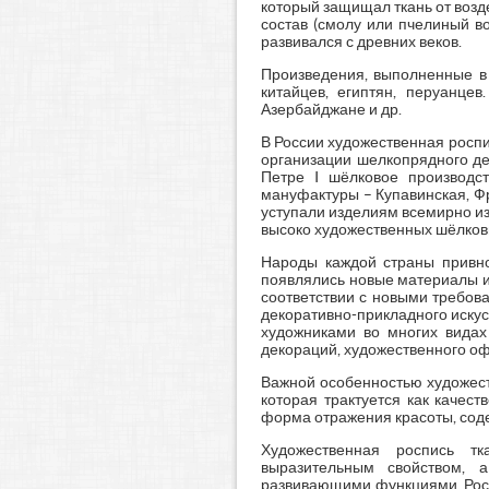
который защищал ткань от возд
состав (смолу или пчелиный в
развивался с древних веков.
Произведения, выполненные в 
китайцев, египтян, перуанце
Азербайджане и др.
В России художественная роспи
организации шелкопрядного де
Петре I шёлковое производст
мануфактуры – Купавинская, Фр
уступали изделиям всемирно изв
высоко художественных шёлков
Народы каждой страны привно
появлялись новые материалы и
соответствии с новыми требов
декоративно-прикладного иску
художниками во многих видах
декораций, художественного оф
Важной особенностью художеств
которая трактуется как качес
форма отражения красоты, сод
Художественная роспись тк
выразительным свойством, 
развивающими функциями. Росп