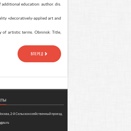
 additional education: author. dis.
ality «decoratively-applied art and
 of artistic terms. Obninsk: Title,
ВПЕРЕД
кты
Москва, 2-й Сельскохозяйственный проезд,
gpu.ru