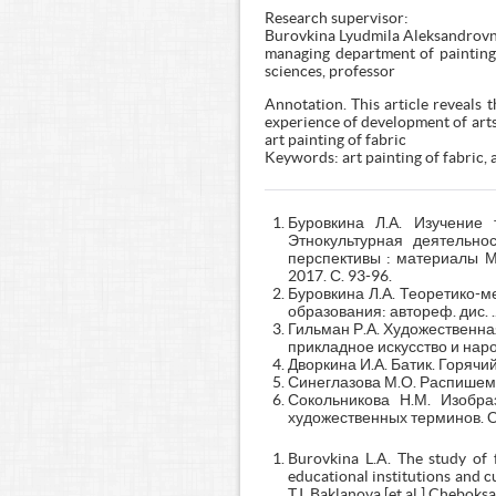
Research supervisor:
Burovkina Lyudmila Aleksandrovn
managing department of painting 
sciences, professor
Annotation. This article reveals t
experience of development of arts a
art painting of fabric
Keywords: art painting of fabric, a
Буровкина Л.А. Изучение 
Этнокультурная деятельно
перспективы : материалы Ме
2017. С. 93-96.
Буровкина Л.А. Теоретико-
образования: автореф. дис. ...
Гильман Р.А. Художественна
прикладное искусство и нар
Дворкина И.А. Батик. Горячий
Синеглазова М.О. Распишем тк
Сокольникова Н.М. Изобра
художественных терминов. Обн
Burovkina L.A. The study of f
educational institutions and cu
T.I. Baklanova [et al.] Cheboks