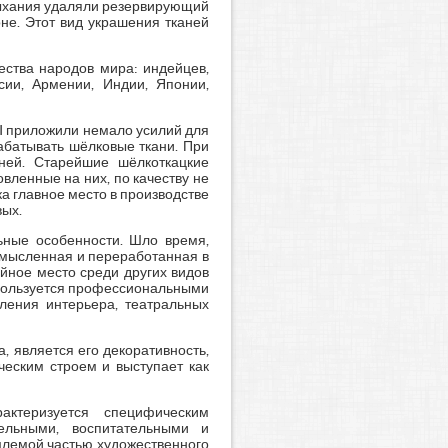
ысыхания удаляли резервирующий
не. Этот вид украшения тканей
ества народов мира: индейцев,
сии, Армении, Индии, Японии,
 I приложили немало усилий для
абатывать шёлковые ткани. При
аней. Старейшие шёлкоткацкие
вленные на них, по качеству не
ка главное место в производстве
ых.
ьные особенности. Шло время,
смысленная и переработанная в
йное место среди других видов
спользуется профессиональными
ления интерьера, театральных
, является его декоративность,
ческим строем и выступает как
актеризуется специфическим
ельными, воспитательными и
млемой частью художественного