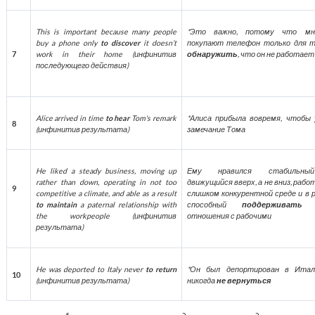
This is important because many people
*Это важно, потому что мн
buy a phone only
to discover
it doesn’t
покупают телефон только для т
7
work in their home (
инфинитив
обнаружить
, что он не работает
последующего
действия
)
Alice arrived in time
to hear
Tom's remark
*Алиса прибыла вовремя, чтобы
8
(
инфинитив
результата
)
замечание Тома
He liked a steady business, moving up
Ему нравился стабильный
rather than down, operating in not too
движущийся вверх, а не вниз, рабо
9
competitive a climate, and able as a result
слишком конкурентной среде и в
to maintain
a paternal relationship with
способный
поддерживать
от
the workpeople (
инфинитив
отношения с рабочими
результата
)
He was deported to Italy never
to return
*Он был депортирован в Итал
10
(
инфинитив
результата
)
никогда
не вернуться