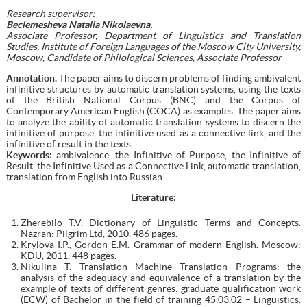
Research supervisor:
Beclemesheva Natalia Nikolaevna,
Associate Professor, Department of Linguistics and Translation
Studies, Institute of Foreign Languages of the Moscow City University,
Moscow, Candidate of Philological Sciences, Associate Professor
А
nnotation
.
The paper aims to discern problems of finding ambivalent
infinitive structures by automatic translation systems, using the texts
of the British National Corpus (BNC) and the Corpus of
Contemporary American English (COCA) as examples. The paper aims
to analyze the ability of automatic translation systems to discern the
infinitive of purpose, the infinitive used as a connective link, and the
infinitive of result in the texts.
Keywords:
ambivalence, the Infinitive of Purpose, the Infinitive of
Result, the Infinitive Used as a Connective Link, automatic translation,
translation from English into Russian.
Literature:
Zherebilo T.V. Dictionary of Linguistic Terms and Concepts.
Nazran: Pilgrim Ltd, 2010. 486 pages.
Krylova I.P., Gordon E.M. Grammar of modern English. Moscow:
KDU, 2011. 448 pages.
Nikulina T. Translation Machine Translation Programs: the
analysis of the adequacy and equivalence of a translation by the
example of texts of different genres: graduate qualification work
(ECW) of Bachelor in the field of training 45.03.02 – Linguistics.