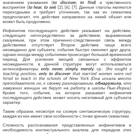
значением узнавания (
to
discover
,
to
find
) и чувственного
восприятия (
to
hear
,
to
see
) [2], [6], [7]. Данные глаголы являются
переходными и требуют уточнения, так как их семантика
предполагает, что действие направлено на некий объект или
может быть продолжено.
Инфинитив последующего действия указывает на действие,
следующее непосредственно за действием, выраженным
сказуемым, при этом причинно-следственная связь между
действиями отсутствует. Второе действие чаще всего
неожиданно для субъекта; события быстро сменяют друг друга,
однако иногда между событиями происходит большой временной
период. Для усиления эмоций, связанных с эффектом
неожиданности, в данной структуре могут использоваться
интенсификаторы
only
,
never,
simply
,
merely
, ср.:
She sought a
teaching position,
only
to discover
that married women were not
hired to teach in the schools of New York (Она искала место
преподавателя, но, к своему разочарованию,
обнаружила
, что
замужних женщин не берут на работу в школы Нью-Йорка).
Кроме того
,
событие, на которое указывает инфинитив
последующего действия, может носить негативный для субъекта
характер.
Таким образом, несмотря на схожую синтаксическую структуру,
каждая из них имеет свои особенности с точки зрения семантики.
Сложность распознавания представленных инфинитивов и
необходимость контекстуального анализа для передачи этих