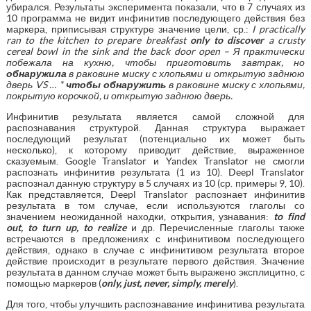
убирался. Результаты эксперимента показали, что в 7 случаях из
10 программа не видит инфинитив последующего действия без
маркера, приписывая структуре значение цели, ср.:
I
practically
ran
to
the
kitchen
to
prepare
breakfast
only
to
discover
a
crusty
cereal
bowl
in
the
sink
and
the
back
door
open
– Я практически
побежала на кухню, чтобы приготовить завтрак, но
обнаружила
в раковине миску с хлопьями и открытую заднюю
дверь
VS
… *
чтобы обнаружить
в раковине миску с хлопьями,
покрытую корочкой, и открытую заднюю дверь.
Инфинитив результата является самой сложной для
распознавания структурой. Данная структура выражает
последующий результат (потенциально их может быть
несколько), к которому приводит действие, выраженное
сказуемым. Google Translator и Yandex Translator не смогли
распознать инфинитив результата (1 из 10). Deepl Translator
распознал данную структуру в 5 случаях из 10 (ср. примеры 9, 10).
Как представляется, Deepl Translator распознает инфинитив
результата в том случае, если используются глаголы cо
значением неожиданной находки, открытия, узнавания:
to
find
out
,
to
turn
up
,
to
realize
и др. Перечисленные глаголы также
встречаются в предложениях с инфинитивом последующего
действия, однако в случае с инфинитивом результата второе
действие происходит в результате первого действия. Значение
результата в данном случае может быть выражено эксплицитно, с
помощью маркеров (
only
,
just
,
never
,
simply
,
merely
).
Для того, чтобы улучшить распознавание инфинитива результата