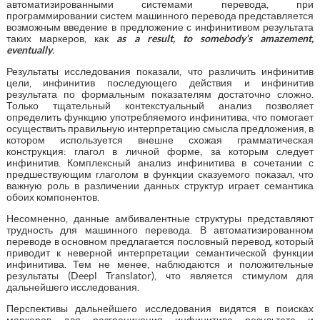
автоматизированными системами перевода, при
программировании систем машинного перевода представляется
возможным введение в предложение с инфинитивом результата
таких маркеров, как
as
a
result
,
to
somebody
’
s
amazement
,
eventually
.
Результаты исследования показали, что различить инфинитив
цели, инфинитив последующего действия и инфинитив
результата по формальным показателям достаточно сложно.
Только тщательный контекстуальный анализ позволяет
определить функцию употребляемого инфинитива, что помогает
осуществить правильную интерпретацию смысла предложения, в
котором используется внешне схожая грамматическая
конструкция: глагол в личной форме, за которым следует
инфинитив. Комплексный анализ инфинитива в сочетании с
предшествующим глаголом в функции сказуемого показал, что
важную роль в различении данных структур играет семантика
обоих компонентов.
Несомненно, данные амбивалентные структуры представляют
трудность для машинного перевода. В автоматизированном
переводе в основном предлагается пословный перевод, который
приводит к неверной интерпретации семантической функции
инфинитива. Тем не менее, наблюдаются и положительные
результаты (Deepl Translator), что является стимулом для
дальнейшего исследования.
Перспективы дальнейшего исследования видятся в поисках
маркеров для разграничения инфинитива результата и