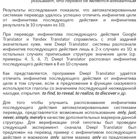
* указывает, что перевод не является адекватным
Результаты исследования показали, что автоматизированным
системам перевода удалось успешно отличить инфинитив цели
от инфинитива последующего действия и инфинитива
результата (в 10 случаях из 10).
При переводе инфинитива последующего действия Google
Translator и Yandex Translator cправились с этой задачей
значительно хуже, чем Deepl Translator: системы распознали
инфинитив последующего действия лишь в 2-х случаях из 10, в
остальных случаях приписывая структуре значение цели (ср.
примеры 4, 5, 6, 7). Deepl Translator распознал инфинитив
последующего действия в 8 из 10 случаев.
Как представляется, программе Deepl Translator удаётся
отличить инфинитив последующего действия от инфинитива
цели в том случае, если в предложении в функции сказуемого
используются глаголы со значением последующей неожиданной
находки, открытия:
to
find
,
to
reveal
,
to
realize
,
to
discover
и др.
Для того чтобы улучшить распознавание инфинитива
последующего действия автоматизированными системами
перевода, представляется возможным использование
only
,
just
,
never
,
simply
,
merely
в качестве дополнительных маркеров данной
структуры. Для верификации этой гипотезы был проведен
следующий эксперимент: сначала Deepl Translator был
предложен на перевод пример с инфинитивом последующего
действия и маркером
only
, затем маркер
only
из предложения