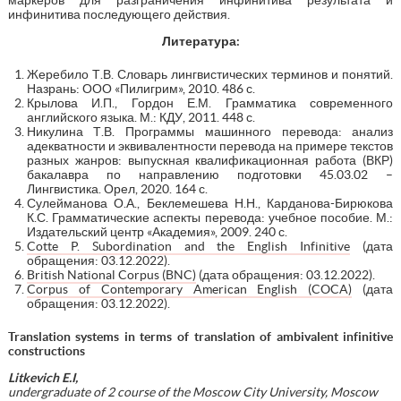
инфинитива последующего действия.
Литература:
Жеребило Т.В. Словарь лингвистических терминов и понятий.
Назрань: ООО «Пилигрим», 2010. 486 с.
Крылова И.П., Гордон Е.М. Грамматика современного
английского языка. М.: КДУ, 2011. 448 с.
Никулина Т.В. Программы машинного перевода: анализ
адекватности и эквивалентности перевода на примере текстов
разных жанров: выпускная квалификационная работа (ВКР)
бакалавра по направлению подготовки 45.03.02 –
Лингвистика. Орел, 2020. 164 с.
Сулейманова О.А., Беклемешева Н.Н., Карданова-Бирюкова
К.С. Грамматические аспекты перевода: учебное пособие. М.:
Издательский центр «Академия», 2009. 240 с.
Cotte P. Subordination and the English Infinitive
(дата
обращения: 03.12.2022).
British National Corpus (BNC)
(дата обращения: 03.12.2022).
Corpus of Contemporary American English (COCA)
(дата
обращения: 03.12.2022).
Translation systems in terms of translation of ambivalent infinitive
constructions
Litkevich E.I,
undergraduate of 2 course of the Moscow City University, Moscow