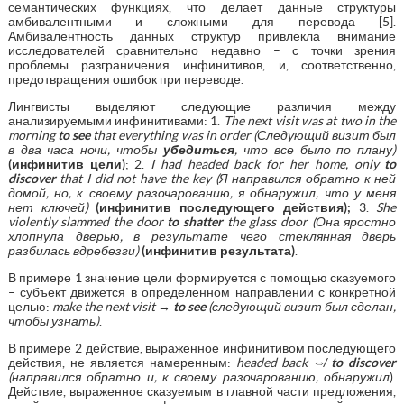
семантических функциях, что делает данные структуры
амбивалентными и сложными для перевода [5].
Амбивалентность данных структур привлекла внимание
исследователей сравнительно недавно – с точки зрения
проблемы разграничения инфинитивов, и, соответственно,
предотвращения ошибок при переводе.
Лингвисты выделяют следующие различия между
анализируемыми инфинитивами: 1.
The next visit was at two in the
morning
to see
that everything was in order (Следующий визит был
в два часа ночи, чтобы
убедиться
, что все было по плану)
(инфинитив цели)
; 2.
I
had
headed
back
for
her
home
,
only
to
discover
that
I
did
not
have
the
key
(Я направился обратно к ней
домой, но, к своему разочарованию, я обнаружил, что у меня
нет ключей)
(инфинитив последующего действия);
3.
She
violently
slammed
the
door
to
shatter
the
glass
door
(Она яростно
хлопнула дверью, в результате чего стеклянная дверь
разбилась вдребезги)
(инфинитив результата)
.
В примере 1 значение цели формируется с помощью сказуемого
– субъект движется в определенном направлении с конкретной
целью:
make
t
he next visit
→
to
see
(следующий визит был сделан,
чтобы узнать)
.
В примере 2 действие, выраженное инфинитивом последующего
действия, не является намеренным:
headed
back
⇎
to
discover
(направился обратно и, к своему разочарованию, обнаружил
).
Действие, выраженное сказуемым в главной части предложения,