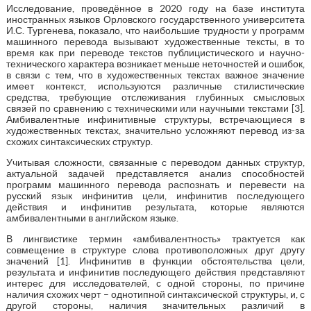
Исследование, проведённое в 2020 году на базе института
иностранных языков Орловского государственного университета
И.С. Тургенева, показало, что наибольшие трудности у программ
машинного перевода вызывают художественные тексты, в то
время как при переводе текстов публицистического и научно-
технического характера возникает меньше неточностей и ошибок,
в связи с тем, что в художественных текстах важное значение
имеет контекст, используются различные стилистические
средства, требующие отслеживания глубинных смысловых
связей по сравнению с техническими или научными текстами [3].
Амбивалентные инфинитивные структуры, встречающиеся в
художественных текстах, значительно усложняют перевод из-за
схожих синтаксических структур.
Учитывая сложности, связанные с переводом данных структур,
актуальной задачей представляется анализ способностей
программ машинного перевода распознать и перевести на
русский язык инфинитив цели, инфинитив последующего
действия и инфинитив результата, которые являются
амбивалентными в английском языке.
В лингвистике термин «амбивалентность» трактуется как
совмещение в структуре слова противоположных друг другу
значений [1]. Инфинитив в функции обстоятельства цели,
результата и инфинитив последующего действия представляют
интерес для исследователей, с одной стороны, по причине
наличия схожих черт – однотипной синтаксической структуры, и, с
другой стороны, наличия значительных различий в