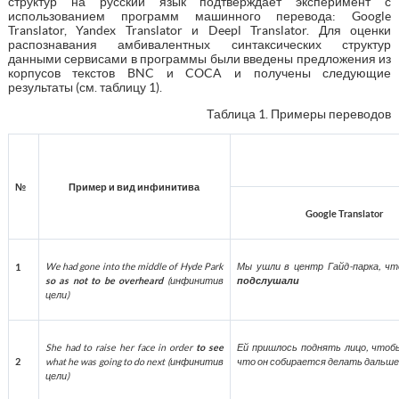
структур на русский язык подтверждает эксперимент с
использованием программ машинного перевода: Google
Translator, Yandex Translator и Deepl Translator. Для оценки
распознавания амбивалентных синтаксических структур
данными сервисами в программы были введены предложения из
корпусов текстов BNC и COCA и получены следующие
результаты (см. таблицу 1).
Таблица 1. Примеры переводов
№
Пример и вид инфинитива
Google Translator
We had gone into the middle of Hyde Park
Мы ушли в центр Гайд-парка, ч
1
so as not to be overheard
(
инфинитив
подслушали
цели
)
She had to raise her face in order
to see
Ей пришлось поднять лицо, что
2
what he was going to do next (
инфинитив
что он собирается делать дальше
цели
)