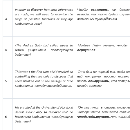
In order
to discover
how such inferences
Чтобы
выяснить
, как делаю
are made, we will need to examine the
выводы, нам нужно будет изучит
3
range of possible functions of language
возможных функций языка
(
инфинитив
цели
)
«The Andrea Gail» had sailed
never to
*«Андреа Гейл» уплыла, чтобы
4
return
(
инфинитив
последующего
вернуться
действия
)
This wasn’t the first time she’d worked on
*Это был не первый раз, когда о
controlling the rage only
to discover
that
над контролем ярости только
5
she’d blanked out on the passage of time
чтобы
обнаружить
, что потеря
(
инфинитив
последующего
действия
)
по ходу времени
He enrolled at the University of Maryland
*Он поступил в стоматологиче
dental school
only to discover
that he
Университета Мэриленда только
6
hated teeth (
инфинитив
последующего
чтобы обнаружить
, что ненави
действия
)