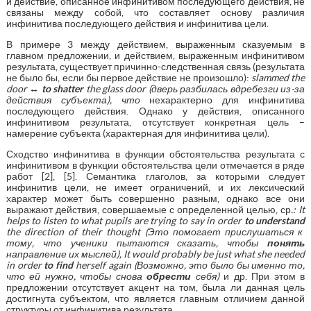
и действие, описанное инфинитивом последующего действия, не
связаны между собой, что составляет основу различия
инфинитива последующего действия и инфинитива цели.
В примере 3 между действием, выраженным сказуемым в
главном предложении, и действием, выраженным инфинитивом
результата, существует причинно-следственная связь (результата
не было бы, если бы первое действие не произошло):
slammed
the
door
↔
to
shatter
the
glass
door
(дверь разбилась вдребезги из-за
действия субъекта), что
нехарактерно для инфинитива
последующего действия. Однако у действия, описанного
инфинитивом результата, отсутствует конкретная цель –
намерение субъекта (характерная для инфинитива цели).
Сходство инфинитива в функции обстоятельства результата с
инфинитивом в функции обстоятельства цели отмечается в ряде
работ [2], [5]. Семантика глаголов, за которыми следует
инфинитив цели, не имеет ограничений, и их лексический
характер может быть совершенно разным, однако все они
выражают действия, совершаемые с определенной целью, ср
.: It
helps to listen to what pupils are trying to say in order
t
o
understand
the direction of their thought (Это помогает прислушаться к
тому, что ученики пытаются сказать, чтобы
понять
направление их мыслей), It would probably be just what she needed
in order
to find
herself again (Возможно, это было бы именно то,
что ей нужно, чтобы снова
обрести
себя)
и др. При этом в
предложении отсутствует акцент на том, была ли данная цель
достигнута субъектом, что является главным отличием данной
структуры от инфинитива результата.