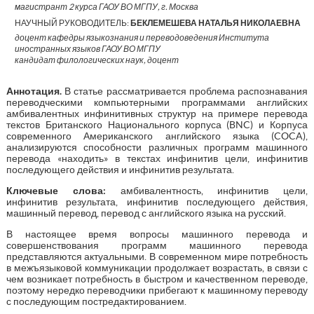
магистрант 2 курса ГАОУ ВО МГПУ, г. Москва
НАУЧНЫЙ РУКОВОДИТЕЛЬ:
БЕКЛЕМЕШЕВА НАТАЛЬЯ НИКОЛАЕВНА
доцент кафедры языкознания и переводоведения Института
иностранных языков ГАОУ ВО МГПУ
кандидат филологических наук, доцент
Аннотация
.
В статье рассматривается проблема распознавания
переводческими компьютерными программами английских
амбивалентных инфинитивных структур на примере перевода
текстов Британского Национального корпуса (BNC) и Корпуса
современного Американского английского языка (COCA),
анализируются способности различных программ машинного
перевода «находить» в текстах инфинитив цели, инфинитив
последующего действия и инфинитив результата.
Ключевые слова:
амбивалентность, инфинитив цели,
инфинитив результата, инфинитив последующего действия,
машинный перевод, перевод с английского языка на русский.
В настоящее время вопросы машинного перевода и
совершенствования программ машинного перевода
представляются актуальными. В современном мире потребность
в межъязыковой коммуникации продолжает возрастать, в связи с
чем возникает потребность в быстром и качественном переводе,
поэтому нередко переводчики прибегают к машинному переводу
с последующим постредактированием.