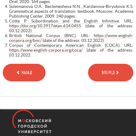
Orel, 2020. 164 pages.
Suleimanova O.A., Beclemesheva N.N., Kardanova-Biryukova K.S.
Grammatical aspects of translation: textbook. Moscow: Academia
Publishing Center, 2009. 240 pages.
Cotte P. Subordination and the English Infinitive
. URL:
https://doi.org/10.3917/etan.614.0455
(date of the address:
03.12.2022).
British National Corpus (BNC)
. URL:
https://www.english-
corpora.org/bnc/
(date of the address: 03.12.2022).
Corpus of Contemporary American English (COCA)
. URL:
https://www.english-corpora.org/coca/
(date of the address:
03.12.2022.
НАЗАД
ВПЕРЕД