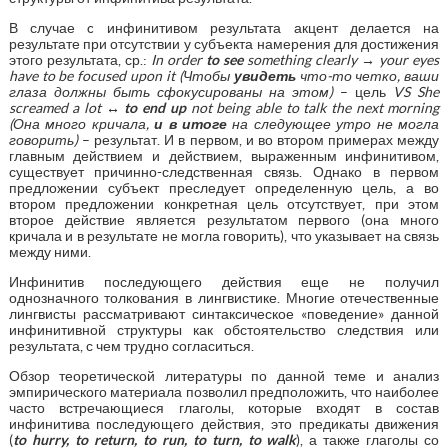
В случае c инфинитивом результата акцент делается на
результате при отсутствии у субъекта намерения для достижения
этого результата, ср.:
In order
to see
something clearly
→
your eyes
have to be focused upon it (Чтобы
увидеть
что-то четко, ваши
глаза должны быть сфокусированы на этом)
– цель
VS
She
screamed a lot ↔
to end up
not being able to talk the next morning
(Она много кричала,
и в итоге
на следующее утро не могла
говорить)
– результат. И в первом, и во втором примерах между
главным действием и действием, выраженным инфинитивом,
существует причинно-следственная связь. Однако в первом
предложении субъект преследует определенную цель, а во
втором предложении конкретная цель отсутствует, при этом
второе действие является результатом первого (она много
кричала и в результате не могла говорить), что указывает на связь
между ними.
Инфинитив последующего действия еще не получил
однозначного толкования в лингвистике. Многие отечественные
лингвисты рассматривают синтаксическое «поведение» данной
инфинитивной структуры как обстоятельство следствия или
результата, с чем трудно согласиться.
Обзор теоретической литературы по данной теме и анализ
эмпирического материала позволил предположить, что наиболее
часто встречающиеся глаголы, которые входят в состав
инфинитива последующего действия, это предикаты движения
(
to
hurry
,
to
return
,
to
run
,
to
turn
,
to
walk
), а также глаголы со